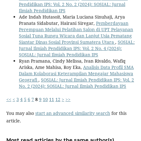
Pendidikan IPS: Vol. 2 No. 2 (2024): SOSIAL: Jurnal
Ilmiah Pendidikan IPS
Ade Indah Hutasoit, Maria Luciana Sinuhaji, Arya
Pranata Sidabutar, Hairani Siregar,
Pemberdayaan
Perempuan Melalui Pelatihan Salon di UPT Pelayanan
Sosial Tuna Rungu Wicara dan Lanjut Usia Pematang
Siantar Dinas Sosial Provinsi Sumatera Utara
,
SOSIAL:
Jurnal Ilmiah Pendidikan IPS: Vol. 2 No. 4 (2024):
SOSIAL: Jurnal Ilmiah Pendidikan IPS
Ryan Pramana, Cindy Melissa, Ivan Rivaldo, Wafiq
Ariska, Ame Mahisa, Roy Eka,
Analisis Data Profil SMA
Dalam Kolaborasi Keterampilan Mengajar Mahasiswa
Geografi
,
SOSIAL: Jurnal Ilmiah Pendidikan IPS: Vol. 2
No. 2 (2024): SOSIAL: Jurnal Ilmiah Pendidikan IPS
<<
<
3
4
5
6
7
8
9
10
11
12
>
>>
You may also
start an advanced similarity search
for this
article.
Most read articles by the same author(s)