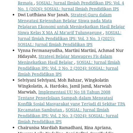
Remaja
,
SOSIAL: Jurnal Ilmiah Pendidikan IPS: Vol. 4
No. 1 (2026): SOSIAL: Jurnal Ilmiah Pendidikan IPS
Dwi Lutfhiana Nur Janah,
Strategi Guru dalam
Mengatasi Kejenuhan Belajar Siswa pada Mata
Pelajaran Ekonomi untuk Meningkatkan Hasil Belajar
Siswa Kelas X MA Al Ma’arif Tulungagung
,
SOSIAL:
Jurnal Ilmiah Pendidikan IPS: Vol. 3 No. 3 (2025):
SOSIAL: Jurnal Ilmiah Pendidikan IPS
Vynna Fermanayudha, Martini Martini, Achmad Nur
Hidayaht,
Strategi Belajar Mawapres Fis dalam
Meningkatkan Hasil Belajar
,
SOSIAL: Jurnal Ilmiah
Pendidikan IPS: Vol. 2 No. 2 (2024): SOSIAL: Jurnal
Ilmiah Pendidikan IPS
Selviyani Selviyani, Moh Bahzar, Wingkolatin
Wingkolatin, A. Hardoko, Jamil Jamil, Marwiah
Marwiah,
Implementasi UU No 18 Tahun 2008
Tentang Pengelolaan Sampah dalam Mengatasi
Konflik Sosial Masyarakat yang Terjadi di Sekitar TPA
Kecamatan Sambutan
,
SOSIAL: Jurnal Ilmiah
Pendidikan IPS: Vol. 2 No. 3 (2024): SOSIAL: Jurnal
Ilmiah Pendidikan IPS
Chairunisa Mardiah Ramadhani, Rina Apriana,