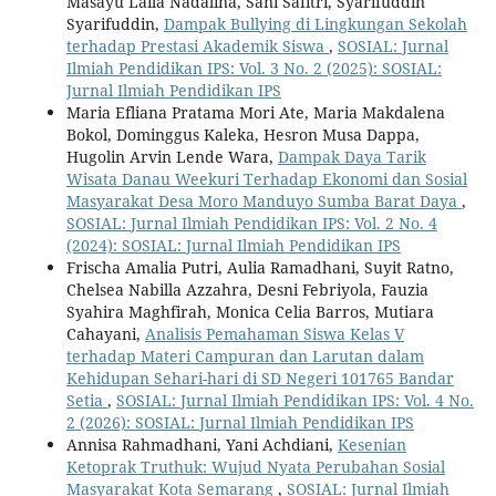
Masayu Laila Nadalina, Sani Safitri, Syarifuddin
Syarifuddin,
Dampak Bullying di Lingkungan Sekolah
terhadap Prestasi Akademik Siswa
,
SOSIAL: Jurnal
Ilmiah Pendidikan IPS: Vol. 3 No. 2 (2025): SOSIAL:
Jurnal Ilmiah Pendidikan IPS
Maria Efliana Pratama Mori Ate, Maria Makdalena
Bokol, Dominggus Kaleka, Hesron Musa Dappa,
Hugolin Arvin Lende Wara,
Dampak Daya Tarik
Wisata Danau Weekuri Terhadap Ekonomi dan Sosial
Masyarakat Desa Moro Manduyo Sumba Barat Daya
,
SOSIAL: Jurnal Ilmiah Pendidikan IPS: Vol. 2 No. 4
(2024): SOSIAL: Jurnal Ilmiah Pendidikan IPS
Frischa Amalia Putri, Aulia Ramadhani, Suyit Ratno,
Chelsea Nabilla Azzahra, Desni Febriyola, Fauzia
Syahira Maghfirah, Monica Celia Barros, Mutiara
Cahayani,
Analisis Pemahaman Siswa Kelas V
terhadap Materi Campuran dan Larutan dalam
Kehidupan Sehari-hari di SD Negeri 101765 Bandar
Setia
,
SOSIAL: Jurnal Ilmiah Pendidikan IPS: Vol. 4 No.
2 (2026): SOSIAL: Jurnal Ilmiah Pendidikan IPS
Annisa Rahmadhani, Yani Achdiani,
Kesenian
Ketoprak Truthuk: Wujud Nyata Perubahan Sosial
Masyarakat Kota Semarang
,
SOSIAL: Jurnal Ilmiah