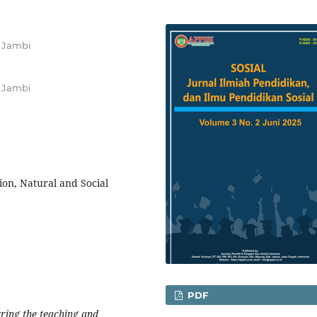
n Jambi
n Jambi
ion, Natural and Social
PDF
uring the teaching and