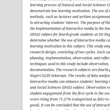
learning process of Natural and Social Sciences (I
demonstrate low learning motivation. The use of 
methods, such as lectures and written assignments,
in attracting students' interest. The purpose of th
the implementation of interactive media in the Na
(IPAS) subject for fourth-grade students at SD Ne
determine whether the use of interactive media c
learning motivation in this subject. This study e
research design, consisting of two cycles. Each cyc
planning, implementation, observation, and reflect
techniques used in this study include observation,
documentation. The research subjects are fourth-
Negeri 02/IX Sekernan. The results of data analysis
interactive media can enhance students' learning 
and Social Sciences (IPAS) subject. Observation r
student engagement from the first cycle to the se
score rising from 71.27% (categorized as fair) to
good). It can be concluded that the use of interac