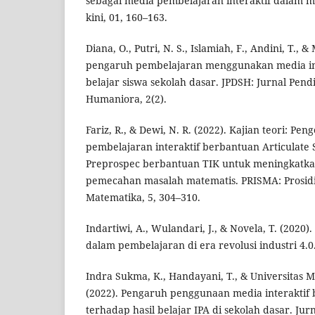
sebagai media pembelajaran interaktif dalam m
kini, 01, 160–163.
Diana, O., Putri, N. S., Islamiah, F., Andini, T., &
pengaruh pembelajaran menggunakan media int
belajar siswa sekolah dasar. JPDSH: Jurnal Pend
Humaniora, 2(2).
Fariz, R., & Dewi, N. R. (2022). Kajian teori: 
pembelajaran interaktif berbantuan Articulate 
Preprospec berbantuan TIK untuk meningkat
pemecahan masalah matematis. PRISMA: Prosid
Matematika, 5, 304–310.
Indartiwi, A., Wulandari, J., & Novela, T. (2020)
dalam pembelajaran di era revolusi industri 4.0
Indra Sukma, K., Handayani, T., & Universita
(2022). Pengaruh penggunaan media interaktif 
terhadap hasil belajar IPA di sekolah dasar. Ju