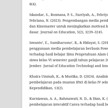
8(4).
Iskandar, S., Rosmana, P. S., Fazriyah, A., Febriy
Febriana, N. (2023). Pengembangan media pem
dan Kinemaster untuk meningkatkan motivasi be
dasar. Journal on Education, 5(2), 3239–3245.
Iswanto’, E., Sumiharsono’, R., & Hidayat, S. (2
penggunaan media pembelajaran berbasis Powe
terhadap hasil belajar Ilmu Pengetahuan Alam (
siswa kelas VI semester ganjil tahun pelajaran 
Jember. Jurnal of Education Technologi and Inno
Khaira Ummah, K., & Mustika, D. (2024). Anali
pembelajaran pada muatan IPAS di kelas IV seko
Kependidikan, 13(2).
Kurniawan, A. A., Rahmawati, N. D., & Dian, K.
pembelajaran interaktif Canva terhadap hasil b