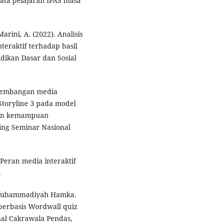
ata pelajaran IPAS masa
 Marini, A. (2022). Analisis
eraktif terhadap hasil
idikan Dasar dan Sosial
Pengembangan media
Storyline 3 pada model
kan kemampuan
ing Seminar Nasional
. Peran media interaktif
.
s Muhammadiyah Hamka.
berbasis Wordwall quiz
rnal Cakrawala Pendas,