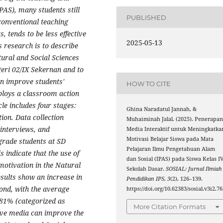
PAS), many students still
PUBLISHED
conventional teaching
 tends to be less effective
2025-05-13
is research is to describe
tural and Social Sciences
geri 02/IX Sekernan and to
an improve students'
HOW TO CITE
mploys a classroom action
le includes four stages:
Ghina Naradatul Jannah, &
ion. Data collection
Muhaiminah Jalal. (2025). Penerapa
 interviews, and
Media Interaktif untuk Meningkatka
Motivasi Belajar Siswa pada Mata
grade students at SD
Pelajaran Ilmu Pengetahuan Alam
 indicate that the use of
dan Sosial (IPAS) pada Siswa Kelas I
motivation in the Natural
Sekolah Dasar.
SOSIAL: Jurnal Ilmiah
esults show an increase in
Pendidikan IPS
,
3
(2), 126–139.
cond, with the average
https://doi.org/10.62383/sosial.v3i2.7
 81% (categorized as
More Citation Formats
tive media can improve the