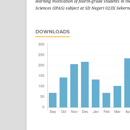
learning motivation of fourth-grade students in th
Sciences (IPAS) subject at SD Negeri 02/IX Sekern
DOWNLOADS