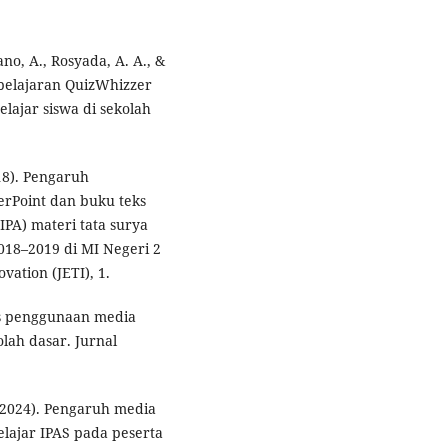
ano, A., Rosyada, A. A., &
belajaran QuizWhizzer
lajar siswa di sekolah
018). Pengaruh
rPoint dan buku teks
IPA) materi tata surya
2018–2019 di MI Negeri 2
vation (JETI), 1.
sis penggunaan media
lah dasar. Jurnal
 (2024). Pengaruh media
elajar IPAS pada peserta