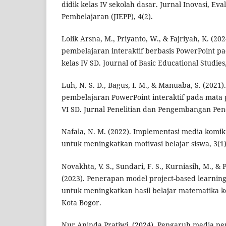
didik kelas IV sekolah dasar. Jurnal Inovasi, E
Pembelajaran (JIEPP), 4(2).
Lolik Arsna, M., Priyanto, W., & Fajriyah, K. (
pembelajaran interaktif berbasis PowerPoint p
kelas IV SD. Journal of Basic Educational Studies,
Luh, N. S. D., Bagus, I. M., & Manuaba, S. (20
pembelajaran PowerPoint interaktif pada mata p
VI SD. Jurnal Penelitian dan Pengembangan Pend
Nafala, N. M. (2022). Implementasi media komi
untuk meningkatkan motivasi belajar siswa, 3(1)
Novakhta, V. S., Sundari, F. S., Kurniasih, M., &
(2023). Penerapan model project-based learnin
untuk meningkatkan hasil belajar matematika kel
Kota Bogor.
Nur Aninda Pratiwi. (2024). Pengaruh media pe