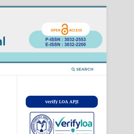
SEARCH
Kontak
verify LOA APJI