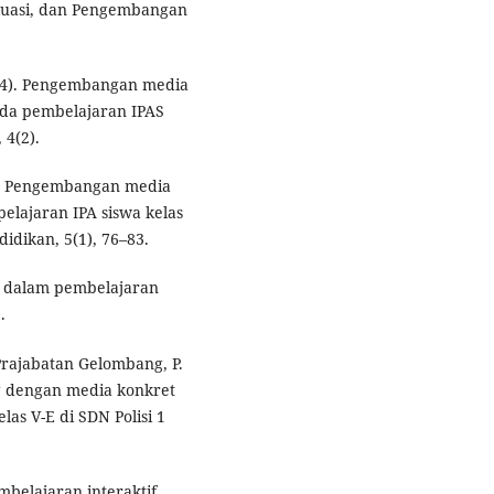
valuasi, dan Pengembangan
2024). Pengembangan media
ada pembelajaran IPAS
 4(2).
21). Pengembangan media
elajaran IPA siswa kelas
idikan, 5(1), 76–83.
k dalam pembelajaran
.
 Prajabatan Gelombang, P.
g dengan media konkret
as V-E di SDN Polisi 1
mbelajaran interaktif