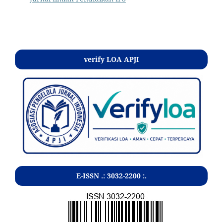
Kontak
verify LOA APJI
E-ISSN .:
3032-2200
:.