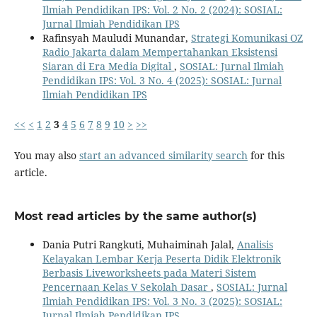
Ilmiah Pendidikan IPS: Vol. 2 No. 2 (2024): SOSIAL:
Jurnal Ilmiah Pendidikan IPS
Rafinsyah Mauludi Munandar,
Strategi Komunikasi OZ
Radio Jakarta dalam Mempertahankan Eksistensi
Siaran di Era Media Digital
,
SOSIAL: Jurnal Ilmiah
Pendidikan IPS: Vol. 3 No. 4 (2025): SOSIAL: Jurnal
Ilmiah Pendidikan IPS
<<
<
1
2
3
4
5
6
7
8
9
10
>
>>
You may also
start an advanced similarity search
for this
article.
Most read articles by the same author(s)
Dania Putri Rangkuti, Muhaiminah Jalal,
Analisis
Kelayakan Lembar Kerja Peserta Didik Elektronik
Berbasis Liveworksheets pada Materi Sistem
Pencernaan Kelas V Sekolah Dasar
,
SOSIAL: Jurnal
Ilmiah Pendidikan IPS: Vol. 3 No. 3 (2025): SOSIAL:
Jurnal Ilmiah Pendidikan IPS