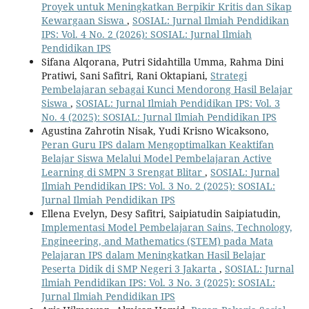
Proyek untuk Meningkatkan Berpikir Kritis dan Sikap
Kewargaan Siswa
,
SOSIAL: Jurnal Ilmiah Pendidikan
IPS: Vol. 4 No. 2 (2026): SOSIAL: Jurnal Ilmiah
Pendidikan IPS
Sifana Alqorana, Putri Sidahtilla Umma, Rahma Dini
Pratiwi, Sani Safitri, Rani Oktapiani,
Strategi
Pembelajaran sebagai Kunci Mendorong Hasil Belajar
Siswa
,
SOSIAL: Jurnal Ilmiah Pendidikan IPS: Vol. 3
No. 4 (2025): SOSIAL: Jurnal Ilmiah Pendidikan IPS
Agustina Zahrotin Nisak, Yudi Krisno Wicaksono,
Peran Guru IPS dalam Mengoptimalkan Keaktifan
Belajar Siswa Melalui Model Pembelajaran Active
Learning di SMPN 3 Srengat Blitar
,
SOSIAL: Jurnal
Ilmiah Pendidikan IPS: Vol. 3 No. 2 (2025): SOSIAL:
Jurnal Ilmiah Pendidikan IPS
Ellena Evelyn, Desy Safitri, Saipiatudin Saipiatudin,
Implementasi Model Pembelajaran Sains, Technology,
Engineering, and Mathematics (STEM) pada Mata
Pelajaran IPS dalam Meningkatkan Hasil Belajar
Peserta Didik di SMP Negeri 3 Jakarta
,
SOSIAL: Jurnal
Ilmiah Pendidikan IPS: Vol. 3 No. 3 (2025): SOSIAL:
Jurnal Ilmiah Pendidikan IPS