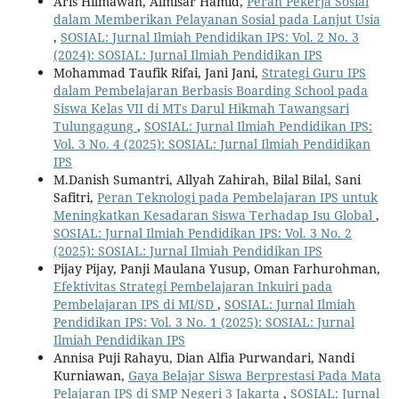
Aris Hilmawan, Almisar Hamid,
Peran Pekerja Sosial
dalam Memberikan Pelayanan Sosial pada Lanjut Usia
,
SOSIAL: Jurnal Ilmiah Pendidikan IPS: Vol. 2 No. 3
(2024): SOSIAL: Jurnal Ilmiah Pendidikan IPS
Mohammad Taufik Rifai, Jani Jani,
Strategi Guru IPS
dalam Pembelajaran Berbasis Boarding School pada
Siswa Kelas VII di MTs Darul Hikmah Tawangsari
Tulungagung
,
SOSIAL: Jurnal Ilmiah Pendidikan IPS:
Vol. 3 No. 4 (2025): SOSIAL: Jurnal Ilmiah Pendidikan
IPS
M.Danish Sumantri, Allyah Zahirah, Bilal Bilal, Sani
Safitri,
Peran Teknologi pada Pembelajaran IPS untuk
Meningkatkan Kesadaran Siswa Terhadap Isu Global
,
SOSIAL: Jurnal Ilmiah Pendidikan IPS: Vol. 3 No. 2
(2025): SOSIAL: Jurnal Ilmiah Pendidikan IPS
Pijay Pijay, Panji Maulana Yusup, Oman Farhurohman,
Efektivitas Strategi Pembelajaran Inkuiri pada
Pembelajaran IPS di MI/SD
,
SOSIAL: Jurnal Ilmiah
Pendidikan IPS: Vol. 3 No. 1 (2025): SOSIAL: Jurnal
Ilmiah Pendidikan IPS
Annisa Puji Rahayu, Dian Alfia Purwandari, Nandi
Kurniawan,
Gaya Belajar Siswa Berprestasi Pada Mata
Pelajaran IPS di SMP Negeri 3 Jakarta
,
SOSIAL: Jurnal