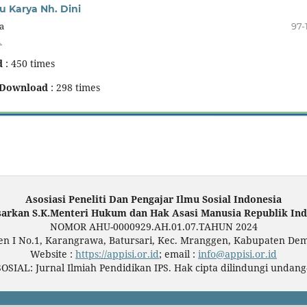
yu Karya Nh. Dini
a
97-
1
d
: 450 times
Download
: 298 times
Asosiasi Peneliti Dan Pengajar Ilmu Sosial Indonesia
sarkan S.K.Menteri Hukum dan Hak Asasi Manusia Republik Ind
NOMOR AHU-0000929.AH.01.07.TAHUN 2024
ten I No.1, Karangrawa, Batursari, Kec. Mranggen, Kabupaten De
Website :
https://appisi.or.id
; email :
info@appisi.or.id
OSIAL: Jurnal Ilmiah Pendidikan IPS. Hak cipta dilindungi undan