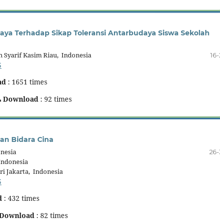
aya Terhadap Sikap Toleransi Antarbudaya Siswa Sekolah
n Syarif Kasim Riau, Indonesia
16-
5
ad
: 1651 times
Download
: 92 times
han Bidara Cina
onesia
26-
Indonesia
i Jakarta, Indonesia
5
d
: 432 times
Download
: 82 times