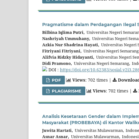
Pragmatisme dalam Perdagangan Ilegal Sa
Bilbina Iqlima Putri,
Universitas Negeri Semaran
Nashriyah Ummuhany,
Universitas Negeri Sema
Azkia Nur Shadrina Hayati,
Universitas Negeri 
Fitriyani Fitriyani,
Universitas Negeri Semarang
Alifvia Ridzky Hidayanti,
Universitas Negeri Se
Didi Pramono,
Universitas Negeri Semarang, Ind
DOI :
https://doi.org/10.62383/sosial.v2i3.28
Views
: 702 times |
Downloa
PDF
Views
: 702 times |
PLAGIARISME
Analisis Kesetaraan Gender dalam Imp
Masyarakat (PROBEBAYA) di Kantor Walik
Juwita Hartati,
Universitas Mulawarman, Indone
Asnar Asnar,
Universitas Mulawarman, Indonesi