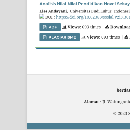
Analisis Nilai-Nilai Pendidikan Novel Seka
Lies Andayani,
Universitas Budi Luhur, Indonesi
DOI :
https://doi.org/10.62383/sosial.v2i3.36
Views
: 693 times |
Downloa
PDF
Views
: 693 times |
PLAGIARISME
berda
Alamat :
Jl. Watungan
© 2023 S