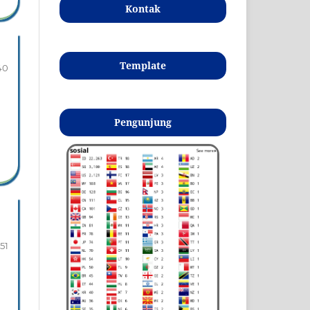
Kontak
Template
40
Pengunjung
51