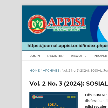
LOGIN
REGISTER
ABOUT
PEOPL
HOME
/
ARCHIVES
/
Vol. 2 No. 3 (2024): SOSIAL: 
Vol. 2 No. 3 (2024): SOSIA
Edisi
SOSIAL: 
diselesaikan 
edisi reguler