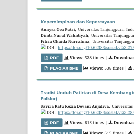
Kepemimpinan dan Kepercayaan
Annysa Gea Putri,
Universitas Tanjungpura, Ind
Dinda Nurul Wahidiyah,
Universitas Tanjungpur
Fitria Ghaida Nurrahma,
Universitas Tanjungpu
DOI :
https://doi.org/10.62383/sosial.v2i3.27
Views
: 538 times |
Downloa
PDF
Views
: 538 times |
PLAGIARISME
Tradisi Unduh Patirtan di Desa Kembangb
Folklor)
Savira Ratu Kezia Devani Anjaliva,
Universitas 
DOI :
https://doi.org/10.62383/sosial.v2i3.28
Views
: 615 times |
Downloa
PDF
Views
: 615 times |
PLAGIARISME