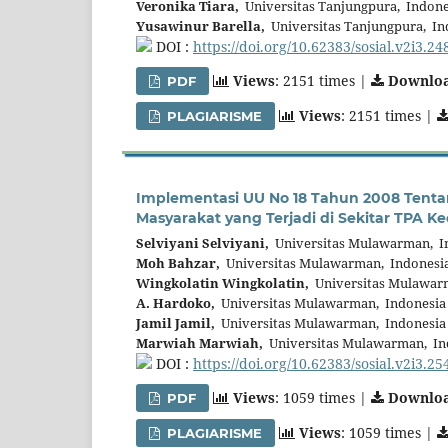
Veronika Tiara,
Universitas Tanjungpura, Indone
Yusawinur Barella,
Universitas Tanjungpura, In
DOI :
https://doi.org/10.62383/sosial.v2i3.24
Views
: 2151 times |
Downlo
PDF
Views
: 2151 times |
PLAGIARISME
Implementasi UU No 18 Tahun 2008 Tenta
Masyarakat yang Terjadi di Sekitar TPA
Selviyani Selviyani,
Universitas Mulawarman, I
Moh Bahzar,
Universitas Mulawarman, Indonesi
Wingkolatin Wingkolatin,
Universitas Mulawar
A. Hardoko,
Universitas Mulawarman, Indonesia
Jamil Jamil,
Universitas Mulawarman, Indonesia
Marwiah Marwiah,
Universitas Mulawarman, In
DOI :
https://doi.org/10.62383/sosial.v2i3.25
Views
: 1059 times |
Downlo
PDF
Views
: 1059 times |
PLAGIARISME