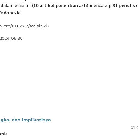
dalam edisi ini (
10
artikel penelitian asli
) mencakup
31 penulis
d
 Indonesia
.
oi.org/10.62383/sosial.v2i3
2024-06-30
ngka, dan Implikasinya
01-
esia