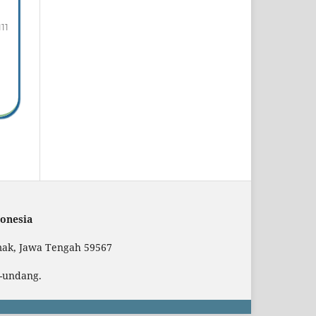
111
onesia
mak, Jawa Tengah 59567
g-undang.