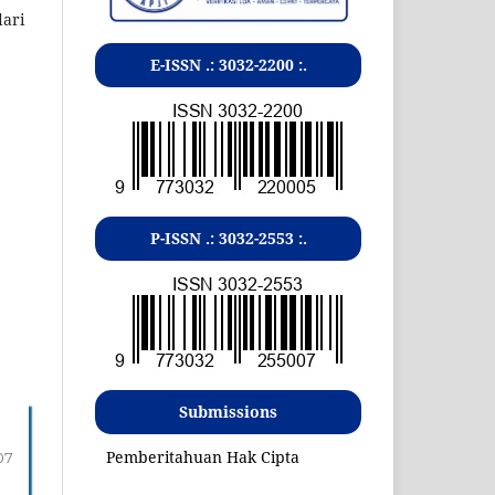
ari
E-ISSN .:
3032-2200
:.
P-ISSN .:
3032-2553
:.
Submissions
Pemberitahuan Hak Cipta
07