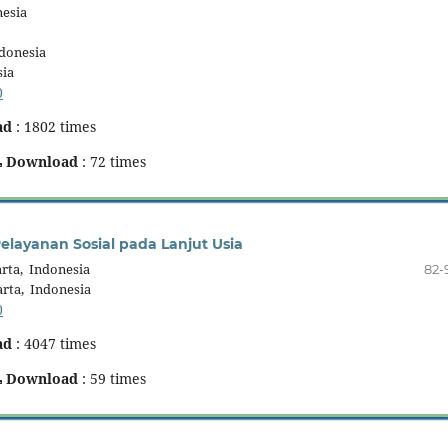
esia
donesia
ia
0
ad
: 1802 times
Download
: 72 times
elayanan Sosial pada Lanjut Usia
rta, Indonesia
82-
rta, Indonesia
0
ad
: 4047 times
Download
: 59 times