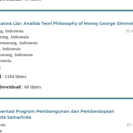
twa Liar: Analisis Teori Philosophy of Money George Simme
g, Indonesia
52-
rang, Indonesia
Semarang, Indonesia
, Indonesia
marang, Indonesia
onesia
6
d
: 1184 times
Download
: 60 times
lementasi Program Pembangunan dan Pemberdayaan
ota Samarinda
sia
67-
a