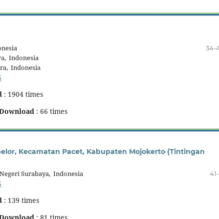
onesia
34-
a, Indonesia
ra, Indonesia
5
d
: 1904 times
Download
: 66 times
elor, Kecamatan Pacet, Kabupaten Mojokerto (Tintingan
Negeri Surabaya, Indonesia
41-
5
d
: 139 times
Download
: 81 times