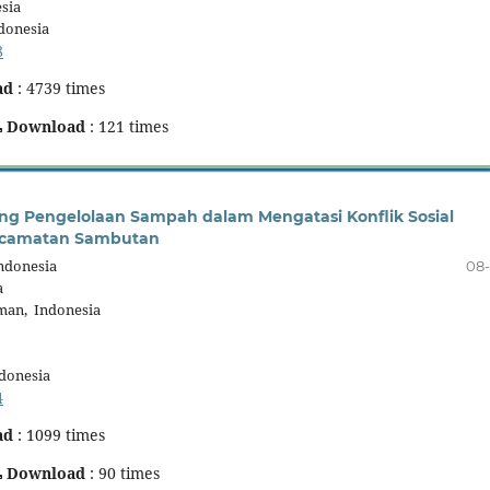
sia
donesia
8
ad
: 4739 times
Download
: 121 times
ng Pengelolaan Sampah dalam Mengatasi Konflik Sosial
 Kecamatan Sambutan
ndonesia
08-
a
man, Indonesia
donesia
4
ad
: 1099 times
Download
: 90 times