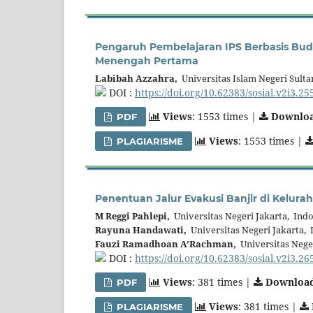
Pengaruh Pembelajaran IPS Berbasis Bud
Menengah Pertama
Labibah Azzahra,
Universitas Islam Negeri Sulta
DOI :
https://doi.org/10.62383/sosial.v2i3.25
Views
: 1553 times |
Downlo
PDF
Views
: 1553 times |
PLAGIARISME
Penentuan Jalur Evakusi Banjir di Kelura
M Reggi Pahlepi,
Universitas Negeri Jakarta, Ind
Rayuna Handawati,
Universitas Negeri Jakarta, 
Fauzi Ramadhoan A’Rachman,
Universitas Neger
DOI :
https://doi.org/10.62383/sosial.v2i3.26
Views
: 381 times |
Downloa
PDF
Views
: 381 times |
PLAGIARISME