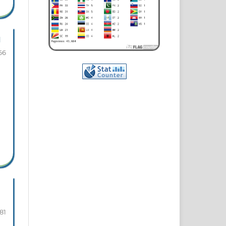
l
66
81