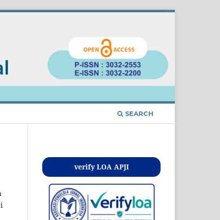
SEARCH
Kontak
verify LOA APJI
h
i