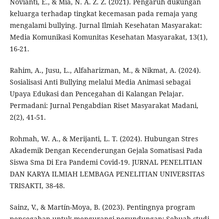
Novianti, E., & Mia, N. A. Z. Z. (2021). Pengaruh dukungan
keluarga terhadap tingkat kecemasan pada remaja yang
mengalami bullying. Jurnal Ilmiah Kesehatan Masyarakat:
Media Komunikasi Komunitas Kesehatan Masyarakat, 13(1),
16-21.
Rahim, A., Jusu, L., Alfaharizman, M., & Nikmat, A. (2024).
Sosialisasi Anti Bullying melalui Media Animasi sebagai
Upaya Edukasi dan Pencegahan di Kalangan Pelajar.
Permadani: Jurnal Pengabdian Riset Masyarakat Madani,
2(2), 41-51.
Rohmah, W. A., & Merijanti, L. T. (2024). Hubungan Stres
Akademik Dengan Kecenderungan Gejala Somatisasi Pada
Siswa Sma Di Era Pandemi Covid-19. JURNAL PENELITIAN
DAN KARYA ILMIAH LEMBAGA PENELITIAN UNIVERSITAS
TRISAKTI, 38-48.
Sainz, V., & Martín-Moya, B. (2023). Pentingnya program
pencegahan untuk mengurangi perundungan: Sebuah studi