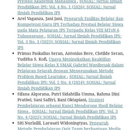
Prestasi Akademik Mahasiswa
,
SOSIAL: Jurnal Ilmiah
Pendidikan IPS: Vol. 4 No. 1 (2026): SOSIAL: Jurnal
Ilmiah Pendidikan IPS
Arel Vaganza, Jani Jani,
Pengaruh Fasilitas Belajar dan
Kompetensi Guru IPS Terhadap Prestasi Belajar Siswa
pada Mata Pelajaran IPS Terpadu Kelas VIII MTsN 6
Tulungagung
,
SOSIAL: Jurnal Ilmiah Pendidikan IPS:
Vol. 3 No. 3 (2025): SOSIAL: Jurnal Ilmiah Pendidikan
IPS
Primus Paskalius Seran, Antonius Bere, Clotilde Seran,
Yuditha S. Kofi,
Upaya Meningkatkan Keaktifan
Belajar Siswa Kelas X SMAK Gabriel Wanibesak dalam
Pelajaran Sejarah dengan Menggunakan Metode
Problem Based Learning
,
SOSIAL: Jurnal Ilmiah
Pendidikan IPS: Vol. 2 No. 4 (2024): SOSIAL: Jurnal
Ilmiah Pendidikan IPS
Sifana Alqorana, Putri Sidahtilla Umma, Rahma Dini
Pratiwi, Sani Safitri, Rani Oktapiani,
Strategi
Pembelajaran sebagai Kunci Mendorong Hasil Belajar
Siswa
,
SOSIAL: Jurnal Ilmiah Pendidikan IPS: Vol. 3
No. 4 (2025): SOSIAL: Jurnal Ilmiah Pendidikan IPS
Siti Nurlailil, Larasati Widoningtyas,
Pengaruh
Metode Pembelajaran Quiz Team berbantuan Media