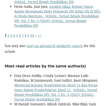
SOSIAL: Jurnal Ilmiah Pendidikan IPS
Firda Aulia, Jani Jani,
Analisis Sikap Belajar Siswa
dalam Memahami Mata Pelajaran IPS Kelas VII di MTs
Al Huda Bandung
,
SOSIAL: Jurnal Ilmiah Pendidikan
IPS: Vol. 2 No. 2 (2024): SOSIAL: Jurnal Ilmiah
Pendidikan IPS
1
2
3
4
5
6
7
8
9
10
>
>>
You may also
start an advanced similarity search
for this
article.
Most read articles by the same author(s)
Ema Deva Amilia, Cendy Lestari, Masayu Laila
Nadalina, M Juniansyah, Sani Safitri, Rani Oktapiani,
Mengenal Konsep Pembelajaran Abad 21 dan Peran
Guru dalam Pembelajaran Abad 21
,
SOSIAL: Jurnal
Ilmiah Pendidikan IPS: Vol. 3 No. 4 (2025): SOSIAL:
Jurnal Ilmiah Pendidikan IPS
M.Danish Sumantri, Allyah Zahirah, Bilal Bilal, Sani