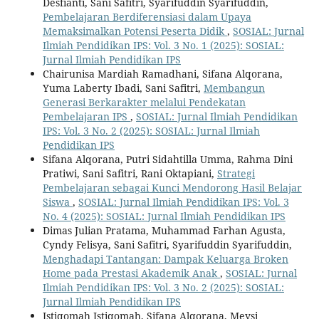
Desfianti, Sani Safitri, Syarifuddin Syarifuddin,
Pembelajaran Berdiferensiasi dalam Upaya
Memaksimalkan Potensi Peserta Didik
,
SOSIAL: Jurnal
Ilmiah Pendidikan IPS: Vol. 3 No. 1 (2025): SOSIAL:
Jurnal Ilmiah Pendidikan IPS
Chairunisa Mardiah Ramadhani, Sifana Alqorana,
Yuma Laberty Ibadi, Sani Safitri,
Membangun
Generasi Berkarakter melalui Pendekatan
Pembelajaran IPS
,
SOSIAL: Jurnal Ilmiah Pendidikan
IPS: Vol. 3 No. 2 (2025): SOSIAL: Jurnal Ilmiah
Pendidikan IPS
Sifana Alqorana, Putri Sidahtilla Umma, Rahma Dini
Pratiwi, Sani Safitri, Rani Oktapiani,
Strategi
Pembelajaran sebagai Kunci Mendorong Hasil Belajar
Siswa
,
SOSIAL: Jurnal Ilmiah Pendidikan IPS: Vol. 3
No. 4 (2025): SOSIAL: Jurnal Ilmiah Pendidikan IPS
Dimas Julian Pratama, Muhammad Farhan Agusta,
Cyndy Felisya, Sani Safitri, Syarifuddin Syarifuddin,
Menghadapi Tantangan: Dampak Keluarga Broken
Home pada Prestasi Akademik Anak
,
SOSIAL: Jurnal
Ilmiah Pendidikan IPS: Vol. 3 No. 2 (2025): SOSIAL:
Jurnal Ilmiah Pendidikan IPS
Istiqomah Istiqomah, Sifana Alqorana, Meysi