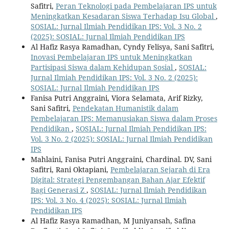
Safitri,
Peran Teknologi pada Pembelajaran IPS untuk
Meningkatkan Kesadaran Siswa Terhadap Isu Global
,
SOSIAL: Jurnal Ilmiah Pendidikan IPS: Vol. 3 No. 2
(2025): SOSIAL: Jurnal Ilmiah Pendidikan IPS
Al Hafiz Rasya Ramadhan, Cyndy Felisya, Sani Safitri,
Inovasi Pembelajaran IPS untuk Meningkatkan
Partisipasi Siswa dalam Kehidupan Sosial
,
SOSIAL:
Jurnal Ilmiah Pendidikan IPS: Vol. 3 No. 2 (2025):
SOSIAL: Jurnal Ilmiah Pendidikan IPS
Fanisa Putri Anggraini, Viora Selamata, Arif Rizky,
Sani Safitri,
Pendekatan Humanistik dalam
Pembelajaran IPS: Memanusiakan Siswa dalam Proses
Pendidikan
,
SOSIAL: Jurnal Ilmiah Pendidikan IPS:
Vol. 3 No. 2 (2025): SOSIAL: Jurnal Ilmiah Pendidikan
IPS
Mahlaini, Fanisa Putri Anggraini, Chardinal. DV, Sani
Safitri, Rani Oktapiani,
Pembelajaran Sejarah di Era
Digital: Strategi Pengembangan Bahan Ajar Efektif
Bagi Generasi Z
,
SOSIAL: Jurnal Ilmiah Pendidikan
IPS: Vol. 3 No. 4 (2025): SOSIAL: Jurnal Ilmiah
Pendidikan IPS
Al Hafiz Rasya Ramadhan, M Juniyansah, Safina