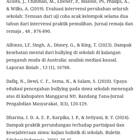
Acosta, J., Chinman, M., Ebener, P., Malone, PS, Phillips, A.,
& Wilks, A. (2019). Evaluasi intervensi perubahan seluruh
sekolah: Temuan dari uji coba acak kelompok selama dua
tahun dari intervensi praktik pemulihan. Jurnal remaja dan
remaja , 48 , 876-890.
Alfonzo, LF, Singh, A., Disney, G., & King, T. (2023). Dampak
kesehatan mental dari bullying di sekolah di kalangan
pengasuh muda di Australia: analisis mediasi kausal.
Laporan ilmiah , 13 (1), 16788.
Dafiq, N., Dewi, C. F., Sema, N., & Salam, S. (2020). Upaya
edukasi pencegahan bullying pada siswa sekolah menengah
atas di kabupaten Manggarai Ntt. Randang Tana-Jurnal
Pengabdian Masyarakat, 3(3), 120-129.
Dharma, I. D. A. E. P., Karpika, I. P., & Setiyani, R. Y. (2024).
Dampak praktik perundungan terhadap partisipasi dan
kesejahteraan siswa: kajian holistik di sekolah. Buletin
Edukasi Indonesia, 3(01), 38-45.