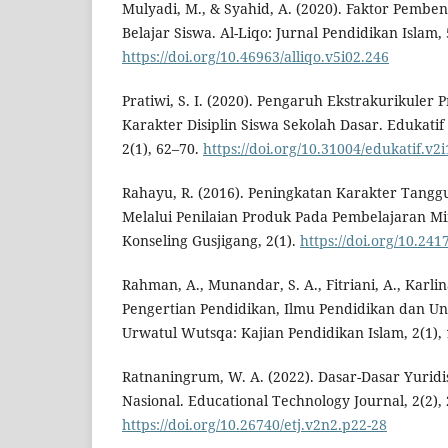
Mulyadi, M., & Syahid, A. (2020). Faktor Pembe
Belajar Siswa. Al-Liqo: Jurnal Pendidikan Islam, 
https://doi.org/10.46963/alliqo.v5i02.246
Pratiwi, S. I. (2020). Pengaruh Ekstrakurikule
Karakter Disiplin Siswa Sekolah Dasar. Edukatif 
2(1), 62–70.
https://doi.org/10.31004/edukatif.v2i
Rahayu, R. (2016). Peningkatan Karakter Tangg
Melalui Penilaian Produk Pada Pembelajaran M
Konseling Gusjigang, 2(1).
https://doi.org/10.241
Rahman, A., Munandar, S. A., Fitriani, A., Karlin
Pengertian Pendidikan, Ilmu Pendidikan dan Un
Urwatul Wutsqa: Kajian Pendidikan Islam, 2(1), 
Ratnaningrum, W. A. (2022). Dasar-Dasar Yuridi
Nasional. Educational Technology Journal, 2(2),
https://doi.org/10.26740/etj.v2n2.p22-28