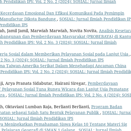
h Pendidikan IPS: Vol. 2 No. 2 (2024): SOSIAL: Jurnal Ilmiah
Kecerdasan Emosional Dan Efikasi Komunikasi Pada Pemimpin
n Manufactur Dikota Bandung
,
SOSIAL: Jurnal Ilmiah Pendidikan IP
 Pendidikan IPS
iah, Jamil Jamil, Marwiah Marwiah, Novita Novita,
Analisis Keseta
mbangunan dan Pemberdayaan Masyarakat (PROBEBAYA) di Kanto
h Pendidikan IPS: Vol. 2 No. 3 (2024): SOSIAL: Jurnal Ilmiah
erja Sosial dalam Memberikan Pelayanan Sosial pada Lanjut Usia
,
 2 No. 3 (2024): SOSIAL: Jurnal Ilmiah Pendidikan IPS
ama Taiwan-Amerika Serikat Dalam Menghadapi Ancaman China
Pendidikan IPS: Vol. 2 No. 2 (2024): SOSIAL: Jurnal Ilmiah Pendidi
ji, Arya Pranata Sidabutar, Hairani Siregar,
Pemberdayaan
T Pelayanan Sosial Tuna Rungu Wicara dan Lanjut Usia Pematang
ara
,
SOSIAL: Jurnal Ilmiah Pendidikan IPS: Vol. 2 No. 4 (2024): SOS
h, Oktaviani Lumban Raja, Berlianti Berlianti,
Program Badan
hatan sebagai Salah Satu Bentuk Pelayanan Publik
,
SOSIAL: Jurna
: SOSIAL: Jurnal Ilmiah Pendidikan IPS
a Meningkatkan Pemahaman Siswa Kelas 10 Tentang Materi Sig
a Pelajaran Geografi di SMAN 1 Galang
,
SOSIAL: Jurnal Ilmiah