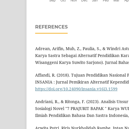
REFERENCES
Adrean, Arifin, Muh, Z., Paulia, S., & Windri Astu
Karya Sastra Sebagai Alternatif Pendidikan Ka
Wisanggeni Karya Suwito Sarjono). Jurnal Bahasa
Affandi, R. (2018). Tujuan Pendidikan Nasional
INSANIA : Jurnal Pemikiran Alternatif Kependidi
https://doi.org/10.24090/insania.v16i3.1599
Andriani, R., & Ritonga, F. (2023). Analisis Unsur
Sosialogi Novel "7 PRAJURIT BAPAK " Karya W
Ilmiah Pendidikan Bahasa Dan Sastra Indonesia, 
Arwita Putri, Riris Nurkholidah Rambe, Intan Nura