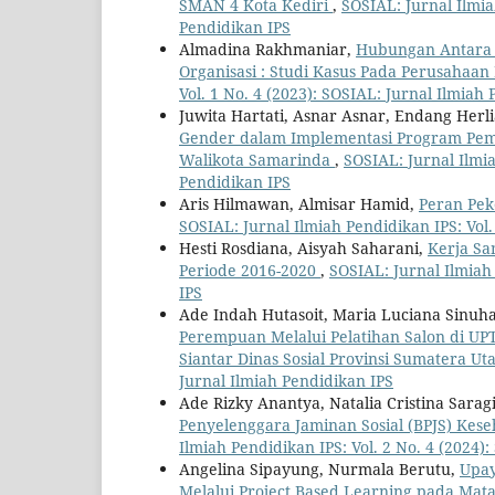
SMAN 4 Kota Kediri
,
SOSIAL: Jurnal Ilmia
Pendidikan IPS
Almadina Rakhmaniar,
Hubungan Antara 
Organisasi : Studi Kasus Pada Perusahaa
Vol. 1 No. 4 (2023): SOSIAL: Jurnal Ilmiah
Juwita Hartati, Asnar Asnar, Endang Herl
Gender dalam Implementasi Program Pe
Walikota Samarinda
,
SOSIAL: Jurnal Ilmia
Pendidikan IPS
Aris Hilmawan, Almisar Hamid,
Peran Pek
SOSIAL: Jurnal Ilmiah Pendidikan IPS: Vol.
Hesti Rosdiana, Aisyah Saharani,
Kerja S
Periode 2016-2020
,
SOSIAL: Jurnal Ilmiah 
IPS
Ade Indah Hutasoit, Maria Luciana Sinuha
Perempuan Melalui Pelatihan Salon di UP
Siantar Dinas Sosial Provinsi Sumatera Ut
Jurnal Ilmiah Pendidikan IPS
Ade Rizky Anantya, Natalia Cristina Saragi
Penyelenggara Jaminan Sosial (BPJS) Kese
Ilmiah Pendidikan IPS: Vol. 2 No. 4 (2024)
Angelina Sipayung, Nurmala Berutu,
Upay
Melalui Project Based Learning pada Mat