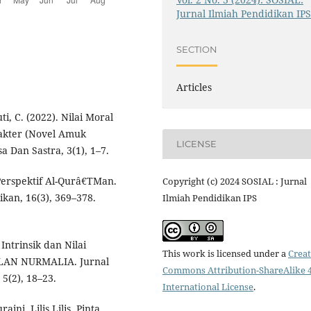
Jurnal Ilmiah Pendidikan IP
SECTION
Articles
ti, C. (2022). Nilai Moral
rakter (Novel Amuk
LICENSE
 Dan Sastra, 3(1), 1–7.
 Perspektif Al-Qurâ€TMan.
Copyright (c) 2024 SOSIAL : Jurnal
kan, 16(3), 369–378.
Ilmiah Pendidikan IPS
 Intrinsik dan Nilai
This work is licensed under a
Creat
ULAN NURMALIA. Jurnal
Commons Attribution-ShareAlike 4
5(2), 18–23.
International License
.
ini, Lilis Lilis, Pinta