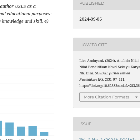
PUBLISHED
e author USES as a
onal educational purposes:
2024-09-06
3) knowledge and skill, 4)
HOW TO CITE
Lies Andayani. (2024). Analisis Nilai-
Nilai Pendidikan Novel Sekayu Kary
Nh. Dini.
SOSIAL: Jurnal Ilmiah
Pendidikan IPS
,
2
(3), 97–111.
https://doi.org/10.62383/sosial.v2i3.3
More Citation Formats
ISSUE
Vol. 2 No. 3 (2024): SOSIAL: