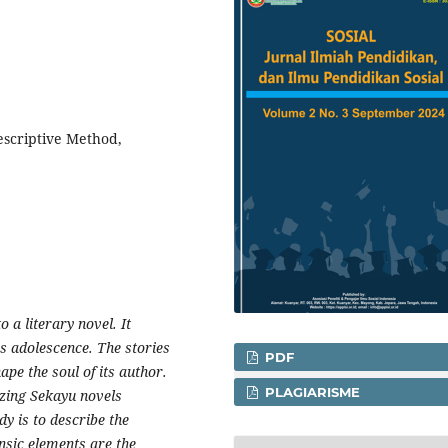
escriptive Method,
o a literary novel. It
is adolescence. The stories
PDF
ape the soul of its author.
PLAGIARISME
zing Sekayu novels
dy is to describe the
nsic elements are the