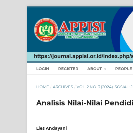
LOGIN
REGISTER
ABOUT
PEOPL
HOME
/
ARCHIVES
/
VOL. 2 NO. 3 (2024): SOSIA
Analisis Nilai-Nilai Pendi
Lies Andayani