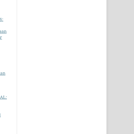
S:
raan
r
kan
IAL:
l