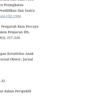
aya Peningkatan
Pendidikan Dan Sastra
ensi.v3i2.1984
9). Pengaruh Rasa Percaya
Mata Pelajaran IPA.
(3), 217–226.
angan Kreativitas Anak
urnal Obsesi : Jurnal
8–32.
an dalam Perspektif