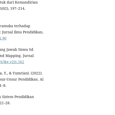
ntuk dari Kemandirian
5(02), 197–214.
r Pramuka terhadap
: Jurnal Ilmu Pendidikan,
1.90
ung Jawab Siswa Sd
ind Mapping. Jurnal
76/jkg.v2i1.562
a, Y., & Yumriani. (2022).
sur-Unsur Pendidikan. Al
1–8.
s Sistem Pendidikan
 22–28.