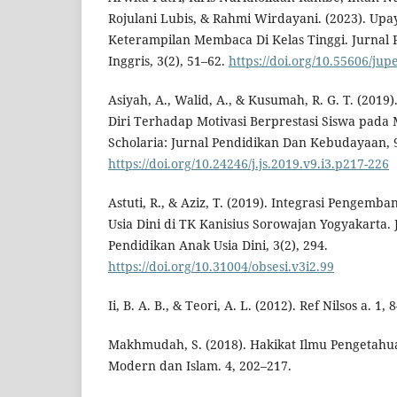
Rojulani Lubis, & Rahmi Wirdayani. (2023). Up
Keterampilan Membaca Di Kelas Tinggi. Jurnal 
Inggris, 3(2), 51–62.
https://doi.org/10.55606/jup
Asiyah, A., Walid, A., & Kusumah, R. G. T. (201
Diri Terhadap Motivasi Berprestasi Siswa pada 
Scholaria: Jurnal Pendidikan Dan Kebudayaan, 9
https://doi.org/10.24246/j.js.2019.v9.i3.p217-226
Astuti, R., & Aziz, T. (2019). Integrasi Pengemb
Usia Dini di TK Kanisius Sorowajan Yogyakarta. J
Pendidikan Anak Usia Dini, 3(2), 294.
https://doi.org/10.31004/obsesi.v3i2.99
Ii, B. A. B., & Teori, A. L. (2012). Ref Nilsos a. 1, 
Makhmudah, S. (2018). Hakikat Ilmu Pengetahu
Modern dan Islam. 4, 202–217.