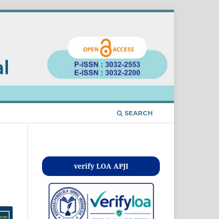
SEARCH
Kontak
verify LOA APJI