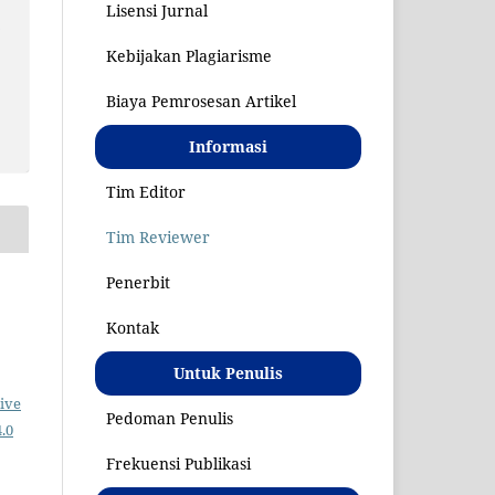
Lisensi Jurnal
S
Kebijakan Plagiarisme
Biaya Pemrosesan Artikel
Informasi
Tim Editor
Tim Reviewer
Penerbit
Kontak
Untuk Penulis
ive
Pedoman Penulis
.0
Frekuensi Publikasi