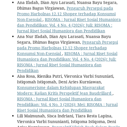
Ana Ifadah, Dian Ayu Larasati, Nuansa Bayu Segara,
Dhimas Bagus Virgiawan,
Pengaruh Persepsi pada
Promo Harbolnas 12.12 Shopee terhadap Konsumsi
Non-Esensial
,
RISOMA : Jurnal Riset Sosial Humaniora
dan Pendidikan: Vol. 4 No. 4 (2026): Juli: RISOMA :
Jurnal Riset Sosial Humaniora dan Pendidikan
Ana Nur Ifadah, Dian Ayu Larasati, Nuansa Bayu
Segara, Dhimas Bagus Virgiawan,
Pengaruh Persepsi
pada Promo Harbolnas 12.12 Shopee terhadap
Konsumsi Non-Esensial
,
RISOMA : Jurnal Riset Sosial
Humaniora dan Pendidikan: Vol. 4 No. 4 (2026): Juli:
RISOMA : Jurnal Riset Sosial Humaniora dan
Pendidikan
Aisa Rosa, Rienika Putri, Vieronica Varbi Sununiati,
Istiqomah Istiqomah, Deni Aries Kurniawan,
Konsumerisme dalam Kehidupan Masyarakat
Modern: Kajian Kritis Perspektif Jean Baudrillard
,
RISOMA : Jurnal Riset Sosial Humaniora dan
Pendidikan: Vol. 4 No. 3 (2026): Mei: RISOMA : Jurnal
Riset Sosial Humaniora dan Pendidikan
Lili Maimunah, Sisca Indriani, Tiara Resta Lapina,
Vieronica Varbi Sununianti, Istiqoma Istiqoma, Deni