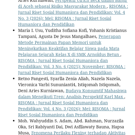
Aries Kurniawan,
Perspektif Ulrich Beck dalam Banjir
di Aceh sebagai Risiko Masyarakat Modern
,
RISOMA :
Jurnal Riset Sosial Humaniora dan Pendidikan: Vol. 4
No. 3 (2026): Mei: RISOMA : Jurnal Riset Sosial
Humaniora dan Pendidikan
Maria I. Usu, Yuditha Sofiana Kofi, Yohanis Kristianus
Tampani, Agusta De Jesus Mangalhaes,
Penerapan
Metode Permainan Papan Memori untuk
Meningkatkan Keaktifan Belajar Siswa pada Mata
Pelajaran Sejarah Kelas X di SMK Arnoldus Betun
,
RISOMA : Jurnal Riset Sosial Humaniora dan
Pendidikan: Vol. 3 No. 6 (2025): November: RISOMA :
Jurnal Riset Sosial Humaniora dan Pendidikan
Retno Pangesti, Syarlla Zenia Aliah, Nazela Nazela,
Vieronica Varbi Sununianti4, Istiqomah Istiqomah,
Deni Aries Kurniawan,
Budaya Konsumtif Mahasiswa
dalam Mengikuti Tren: Analisis Perspektif Karl Max
,
RISOMA : Jurnal Riset Sosial Humaniora dan
Pendidikan: Vol. 4 No. 3 (2026): Mei: RISOMA : Jurnal
Riset Sosial Humaniora dan Pendidikan
Moh. Wahyuddin S. Adam, Abd. Rahman, Nurzazila
Oka, Sri Rabiyanti Dai, Dwi Asfilawaty Bauna, Hapsa
Musa,
Fenomena Perilaku Flexing terhadap Aktivitas