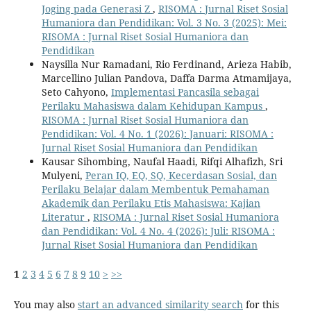
Joging pada Generasi Z
,
RISOMA : Jurnal Riset Sosial
Humaniora dan Pendidikan: Vol. 3 No. 3 (2025): Mei:
RISOMA : Jurnal Riset Sosial Humaniora dan
Pendidikan
Naysilla Nur Ramadani, Rio Ferdinand, Arieza Habib,
Marcellino Julian Pandova, Daffa Darma Atmamijaya,
Seto Cahyono,
Implementasi Pancasila sebagai
Perilaku Mahasiswa dalam Kehidupan Kampus
,
RISOMA : Jurnal Riset Sosial Humaniora dan
Pendidikan: Vol. 4 No. 1 (2026): Januari: RISOMA :
Jurnal Riset Sosial Humaniora dan Pendidikan
Kausar Sihombing, Naufal Haadi, Rifqi Alhafizh, Sri
Mulyeni,
Peran IQ, EQ, SQ, Kecerdasan Sosial, dan
Perilaku Belajar dalam Membentuk Pemahaman
Akademik dan Perilaku Etis Mahasiswa: Kajian
Literatur
,
RISOMA : Jurnal Riset Sosial Humaniora
dan Pendidikan: Vol. 4 No. 4 (2026): Juli: RISOMA :
Jurnal Riset Sosial Humaniora dan Pendidikan
1
2
3
4
5
6
7
8
9
10
>
>>
You may also
start an advanced similarity search
for this