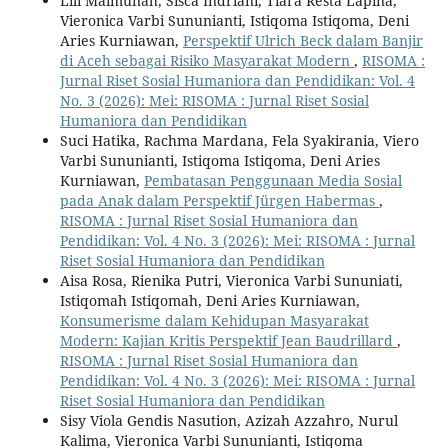
Lili Maimunah, Sisca Indriani, Tiara Resta Lapina,
Vieronica Varbi Sununianti, Istiqoma Istiqoma, Deni
Aries Kurniawan,
Perspektif Ulrich Beck dalam Banjir
di Aceh sebagai Risiko Masyarakat Modern
,
RISOMA :
Jurnal Riset Sosial Humaniora dan Pendidikan: Vol. 4
No. 3 (2026): Mei: RISOMA : Jurnal Riset Sosial
Humaniora dan Pendidikan
Suci Hatika, Rachma Mardana, Fela Syakirania, Viero
Varbi Sununianti, Istiqoma Istiqoma, Deni Aries
Kurniawan,
Pembatasan Penggunaan Media Sosial
pada Anak dalam Perspektif Jürgen Habermas
,
RISOMA : Jurnal Riset Sosial Humaniora dan
Pendidikan: Vol. 4 No. 3 (2026): Mei: RISOMA : Jurnal
Riset Sosial Humaniora dan Pendidikan
Aisa Rosa, Rienika Putri, Vieronica Varbi Sununiati,
Istiqomah Istiqomah, Deni Aries Kurniawan,
Konsumerisme dalam Kehidupan Masyarakat
Modern: Kajian Kritis Perspektif Jean Baudrillard
,
RISOMA : Jurnal Riset Sosial Humaniora dan
Pendidikan: Vol. 4 No. 3 (2026): Mei: RISOMA : Jurnal
Riset Sosial Humaniora dan Pendidikan
Sisy Viola Gendis Nasution, Azizah Azzahro, Nurul
Kalima, Vieronica Varbi Sununianti, Istiqoma