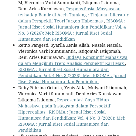
M, Vieronica Varbi Sununianti, Istiqoma Istiqoma,
Deni Aries Kurniawan,
Respons Sosial Masyarakat
terhadap Banjir di Aceh Tamiang : Tinjauan Literatur
dalam Perspektif Teori Jurgen Habermas
,
RISOMA :
Jurnal Riset Sosial Humaniora dan Pendidikan: Vol. 4
No. 3 (2026): Mei: RISOMA : Jurnal Riset Sosial
Humaniora dan Pendidikan
Retno Pangesti, Syarlla Zenia Aliah, Nazela Nazela,
Vieronica Varbi Sununianti4, Istiqomah Istiqomah,
Deni Aries Kurniawan,
Budaya Konsumtif Mahasiswa
dalam Mengikuti Tren: Analisis Perspektif Karl Max
,
RISOMA : Jurnal Riset Sosial Humaniora dan
Pendidikan: Vol. 4 No. 3 (2026): Mei: RISOMA : Jurnal
Riset Sosial Humaniora dan Pendidikan
Deby Febrina Octaria, Yenis Alda, Mulyani Istiqomah,
Vieronica Varbi Sununianti, Deni Aries Kurniawan,
Istiqoma Istiqoma,
Representasi Gaya Hidup
Mahasiswa pada Instagram dalam Perspektif
Hiperrealitas
,
RISOMA : Jurnal Riset Sosial
Humaniora dan Pendidikan: Vol. 4 No. 3 (2026): Mei:
RISOMA : Jurnal Riset Sosial Humaniora dan
Pendidikan