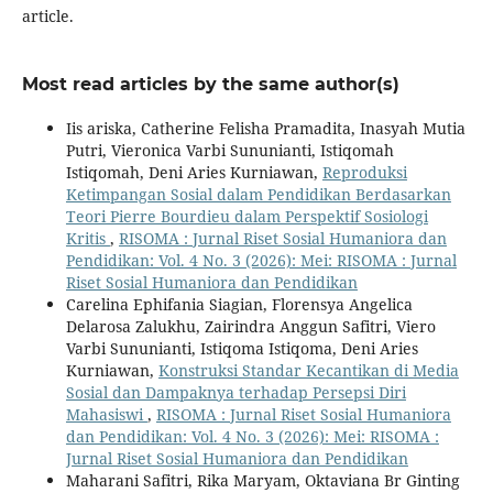
article.
Most read articles by the same author(s)
Iis ariska, Catherine Felisha Pramadita, Inasyah Mutia
Putri, Vieronica Varbi Sununianti, Istiqomah
Istiqomah, Deni Aries Kurniawan,
Reproduksi
Ketimpangan Sosial dalam Pendidikan Berdasarkan
Teori Pierre Bourdieu dalam Perspektif Sosiologi
Kritis
,
RISOMA : Jurnal Riset Sosial Humaniora dan
Pendidikan: Vol. 4 No. 3 (2026): Mei: RISOMA : Jurnal
Riset Sosial Humaniora dan Pendidikan
Carelina Ephifania Siagian, Florensya Angelica
Delarosa Zalukhu, Zairindra Anggun Safitri, Viero
Varbi Sununianti, Istiqoma Istiqoma, Deni Aries
Kurniawan,
Konstruksi Standar Kecantikan di Media
Sosial dan Dampaknya terhadap Persepsi Diri
Mahasiswi
,
RISOMA : Jurnal Riset Sosial Humaniora
dan Pendidikan: Vol. 4 No. 3 (2026): Mei: RISOMA :
Jurnal Riset Sosial Humaniora dan Pendidikan
Maharani Safitri, Rika Maryam, Oktaviana Br Ginting