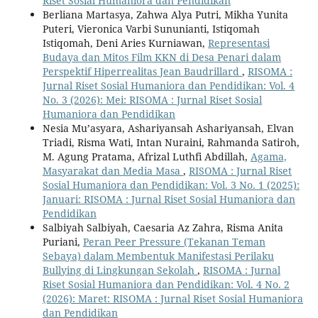
Riset Sosial Humaniora dan Pendidikan
Berliana Martasya, Zahwa Alya Putri, Mikha Yunita
Puteri, Vieronica Varbi Sununianti, Istiqomah
Istiqomah, Deni Aries Kurniawan,
Representasi
Budaya dan Mitos Film KKN di Desa Penari dalam
Perspektif Hiperrealitas Jean Baudrillard
,
RISOMA :
Jurnal Riset Sosial Humaniora dan Pendidikan: Vol. 4
No. 3 (2026): Mei: RISOMA : Jurnal Riset Sosial
Humaniora dan Pendidikan
Nesia Mu’asyara, Ashariyansah Ashariyansah, Elvan
Triadi, Risma Wati, Intan Nuraini, Rahmanda Satiroh,
M. Agung Pratama, Afrizal Luthfi Abdillah,
Agama,
Masyarakat dan Media Masa
,
RISOMA : Jurnal Riset
Sosial Humaniora dan Pendidikan: Vol. 3 No. 1 (2025):
Januari: RISOMA : Jurnal Riset Sosial Humaniora dan
Pendidikan
Salbiyah Salbiyah, Caesaria Az Zahra, Risma Anita
Puriani,
Peran Peer Pressure (Tekanan Teman
Sebaya) dalam Membentuk Manifestasi Perilaku
Bullying di Lingkungan Sekolah
,
RISOMA : Jurnal
Riset Sosial Humaniora dan Pendidikan: Vol. 4 No. 2
(2026): Maret: RISOMA : Jurnal Riset Sosial Humaniora
dan Pendidikan