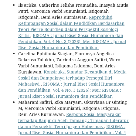
Iis ariska, Catherine Felisha Pramadita, Inasyah Mutia
Putri, Vieronica Varbi Sununianti, Istiqomah
Istiqomah, Deni Aries Kurniawan,
Reproduksi
Ketimpangan Sosial dalam Pendidikan Berdasarkan
Teori Pierre Bourdieu dalam Perspektif Sosiologi
Kritis
,
RISOMA : Jurnal Riset Sosial Humaniora dan
Pendidikan: Vol. 4 No. 3 (2026): Mei: RISOMA : Jurnal
Riset Sosial Humaniora dan Pendidikan
Carelina Ephifania Siagian, Florensya Angelica
Delarosa Zalukhu, Zairindra Anggun Safitri, Viero
Varbi Sununianti, Istiqoma Istiqoma, Deni Aries
Kurniawan,
Konstruksi Standar Kecantikan di Media
Sosial dan Dampaknya terhadap Persepsi Diri
Mahasiswi
,
RISOMA : Jurnal Riset Sosial Humaniora
dan Pendidikan: Vol. 4 No. 3 (2026): Mei: RISOMA :
Jurnal Riset Sosial Humaniora dan Pendidikan
Maharani Safitri, Rika Maryam, Oktaviana Br Ginting
M, Vieronica Varbi Sununianti, Istiqoma Istiqoma,
Deni Aries Kurniawan,
Respons Sosial Masyarakat
terhadap Banjir di Aceh Tamiang : Tinjauan Literatur
dalam Perspektif Teori Jurgen Habermas
,
RISOMA :
Jurnal Riset Sosial Humaniora dan Pendidikan: Vol. 4