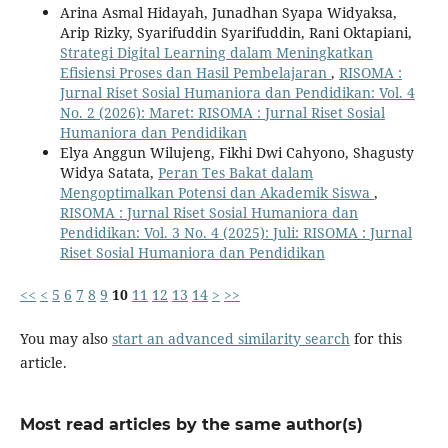
Arina Asmal Hidayah, Junadhan Syapa Widyaksa,
Arip Rizky, Syarifuddin Syarifuddin, Rani Oktapiani,
Strategi Digital Learning dalam Meningkatkan
Efisiensi Proses dan Hasil Pembelajaran
,
RISOMA :
Jurnal Riset Sosial Humaniora dan Pendidikan: Vol. 4
No. 2 (2026): Maret: RISOMA : Jurnal Riset Sosial
Humaniora dan Pendidikan
Elya Anggun Wilujeng, Fikhi Dwi Cahyono, Shagusty
Widya Satata,
Peran Tes Bakat dalam
Mengoptimalkan Potensi dan Akademik Siswa
,
RISOMA : Jurnal Riset Sosial Humaniora dan
Pendidikan: Vol. 3 No. 4 (2025): Juli: RISOMA : Jurnal
Riset Sosial Humaniora dan Pendidikan
<<
<
5
6
7
8
9
10
11
12
13
14
>
>>
You may also
start an advanced similarity search
for this
article.
Most read articles by the same author(s)