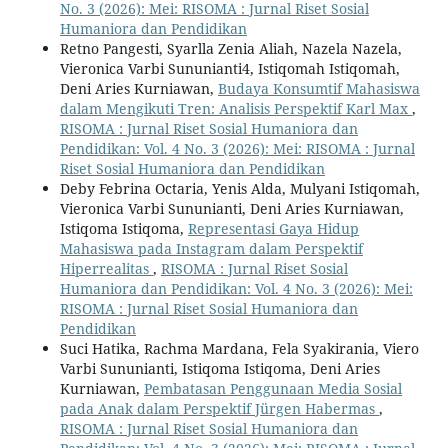
No. 3 (2026): Mei: RISOMA : Jurnal Riset Sosial
Humaniora dan Pendidikan
Retno Pangesti, Syarlla Zenia Aliah, Nazela Nazela,
Vieronica Varbi Sununianti4, Istiqomah Istiqomah,
Deni Aries Kurniawan,
Budaya Konsumtif Mahasiswa
dalam Mengikuti Tren: Analisis Perspektif Karl Max
,
RISOMA : Jurnal Riset Sosial Humaniora dan
Pendidikan: Vol. 4 No. 3 (2026): Mei: RISOMA : Jurnal
Riset Sosial Humaniora dan Pendidikan
Deby Febrina Octaria, Yenis Alda, Mulyani Istiqomah,
Vieronica Varbi Sununianti, Deni Aries Kurniawan,
Istiqoma Istiqoma,
Representasi Gaya Hidup
Mahasiswa pada Instagram dalam Perspektif
Hiperrealitas
,
RISOMA : Jurnal Riset Sosial
Humaniora dan Pendidikan: Vol. 4 No. 3 (2026): Mei:
RISOMA : Jurnal Riset Sosial Humaniora dan
Pendidikan
Suci Hatika, Rachma Mardana, Fela Syakirania, Viero
Varbi Sununianti, Istiqoma Istiqoma, Deni Aries
Kurniawan,
Pembatasan Penggunaan Media Sosial
pada Anak dalam Perspektif Jürgen Habermas
,
RISOMA : Jurnal Riset Sosial Humaniora dan