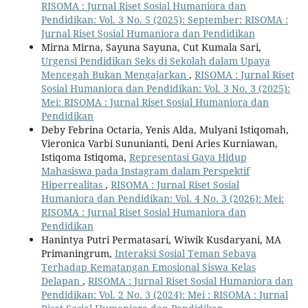
RISOMA : Jurnal Riset Sosial Humaniora dan
Pendidikan: Vol. 3 No. 5 (2025): September: RISOMA :
Jurnal Riset Sosial Humaniora dan Pendidikan
Mirna Mirna, Sayuna Sayuna, Cut Kumala Sari,
Urgensi Pendidikan Seks di Sekolah dalam Upaya
Mencegah Bukan Mengajarkan
,
RISOMA : Jurnal Riset
Sosial Humaniora dan Pendidikan: Vol. 3 No. 3 (2025):
Mei: RISOMA : Jurnal Riset Sosial Humaniora dan
Pendidikan
Deby Febrina Octaria, Yenis Alda, Mulyani Istiqomah,
Vieronica Varbi Sununianti, Deni Aries Kurniawan,
Istiqoma Istiqoma,
Representasi Gaya Hidup
Mahasiswa pada Instagram dalam Perspektif
Hiperrealitas
,
RISOMA : Jurnal Riset Sosial
Humaniora dan Pendidikan: Vol. 4 No. 3 (2026): Mei:
RISOMA : Jurnal Riset Sosial Humaniora dan
Pendidikan
Hanintya Putri Permatasari, Wiwik Kusdaryani, MA
Primaningrum,
Interaksi Sosial Teman Sebaya
Terhadap Kematangan Emosional Siswa Kelas
Delapan
,
RISOMA : Jurnal Riset Sosial Humaniora dan
Pendidikan: Vol. 2 No. 3 (2024): Mei : RISOMA : Jurnal