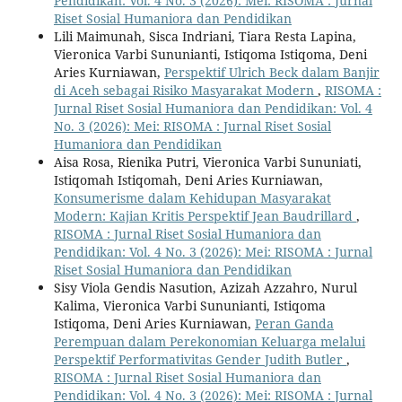
Pendidikan: Vol. 4 No. 3 (2026): Mei: RISOMA : Jurnal
Riset Sosial Humaniora dan Pendidikan
Lili Maimunah, Sisca Indriani, Tiara Resta Lapina,
Vieronica Varbi Sununianti, Istiqoma Istiqoma, Deni
Aries Kurniawan,
Perspektif Ulrich Beck dalam Banjir
di Aceh sebagai Risiko Masyarakat Modern
,
RISOMA :
Jurnal Riset Sosial Humaniora dan Pendidikan: Vol. 4
No. 3 (2026): Mei: RISOMA : Jurnal Riset Sosial
Humaniora dan Pendidikan
Aisa Rosa, Rienika Putri, Vieronica Varbi Sununiati,
Istiqomah Istiqomah, Deni Aries Kurniawan,
Konsumerisme dalam Kehidupan Masyarakat
Modern: Kajian Kritis Perspektif Jean Baudrillard
,
RISOMA : Jurnal Riset Sosial Humaniora dan
Pendidikan: Vol. 4 No. 3 (2026): Mei: RISOMA : Jurnal
Riset Sosial Humaniora dan Pendidikan
Sisy Viola Gendis Nasution, Azizah Azzahro, Nurul
Kalima, Vieronica Varbi Sununianti, Istiqoma
Istiqoma, Deni Aries Kurniawan,
Peran Ganda
Perempuan dalam Perekonomian Keluarga melalui
Perspektif Performativitas Gender Judith Butler
,
RISOMA : Jurnal Riset Sosial Humaniora dan
Pendidikan: Vol. 4 No. 3 (2026): Mei: RISOMA : Jurnal