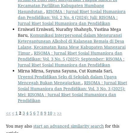
Kecamatan Parlilitan Kabupaten Humbang
Hasundutan
,
RISOMA : Jurnal Riset Sosial Humaniora
dan Pendidikan: Vol. 2 No. 4 (2024): Juli: RISOMA :
Jurnal Riset Sosial Humaniora dan Pendidikan
Erniwati Erniwati, Nurafny Shahnyb, Yustina Mega
Baru,
Komunikasi Interpersonal dalam Mengurangi
Ketergantungan Alkohol di Kalangan Remaja di Desa
Lalang, Kecamatan Rana Mese Kabupaten Manggarai
Timur
,
RISOMA : Jurnal Riset Sosial Humaniora dan
Pendidikan: Vol. 3 No. 5 (2025): September: RISOMA :
Jurnal Riset Sosial Humaniora dan Pendidikan
Mirna Mirna, Sayuna Sayuna, Cut Kumala Sari,
Urgensi Pendidikan Seks di Sekolah dalam Upaya
Mencegah Bukan Mengajarkan
,
RISOMA : Jurnal Riset
Sosial Humaniora dan Pendidikan: Vol. 3 No. 3 (2025):
Mei: RISOMA : Jurnal Riset Sosial Humaniora dan
Pendidikan
<<
<
1
2
3
4
5
6
7
8
9
10
>
>>
You may also
start an advanced similarity search
for this