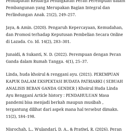
Pendapatan Keluarga Peningkatan Peran Perempuan dalam
Pembangunan yang Merupakan Bagian Integral dan
Perlindungan Anak. 21(2), 249–257.
Jaya, & Amin. (2020). Pengaruh Kepercayaan, Kemudahan,
dan Promosi terhadap Keputusan Pembelian Secara Online
di Lazada. Co. Id. 14(2), 283–301.
Junaidi, & Sukanti, N. D. (2022). Perempuan dengan Peran
Ganda dalam Rumah Tangga. 4(1), 25–37.
Linda, huda khoirul & renggani ayu. (2021). PEREMPUAN
KAPUK DALAM EKSPEKTASI BUDAYA PATRIARKI ( SEBUAH
ANALISIS BEBAN GANDA GENDER ) Khoirul Huda Linda
Ayu Renggani Article history : PENDAHULUAN Masa
pandemi bisa menjadi berkah maupun musibah ,
tergantung dilihat dari aspek mana hal tersebut dimakn.
11(2), 184–198.
Nisrochah, L., Wulandari, D. A., & Pratiwi, R. (2026). Peran