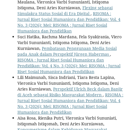
Maulana, Vieronica Varbi Sununianti, Istiqoma
Istiqoma, Deni Aries Kurniawan,
Flexing sebagai
Simulakra Status Sosial di Era Digital
,
RISOMA :
Jurnal Riset Sosial Humaniora dan Pendidikan: Vol. 4
No. 3 (2026): Mei: RISOMA : Jurnal Riset Sosial
Humaniora dan Pendidikan
Suci Hatika, Rachma Mardana, Fela Syakirania, Viero
Varbi Sununianti, Istiqoma Istiqoma, Deni Aries
Kurniawan,
Pembatasan Penggunaan Media Sosial
pada Anak dalam Perspektif Jürgen Habermas
,
RISOMA : Jurnal Riset Sosial Humaniora dan
Pendidikan: Vol. 4 No. 3 (2026): Mei: RISOMA : Jurnal
Riset Sosial Humaniora dan Pendidikan
Lili Maimunah, Sisca Indriani, Tiara Resta Lapina,
Vieronica Varbi Sununianti, Istiqoma Istiqoma, Deni
Aries Kurniawan,
Perspektif Ulrich Beck dalam Banjir
di Aceh sebagai Risiko Masyarakat Modern
,
RISOMA :
Jurnal Riset Sosial Humaniora dan Pendidikan: Vol. 4
No. 3 (2026): Mei: RISOMA : Jurnal Riset Sosial
Humaniora dan Pendidikan
Aisa Rosa, Rienika Putri, Vieronica Varbi Sununiati,
Istiqomah Istiqomah, Deni Aries Kurniawan,
Konsumerisme dalam Kehidupan Masyarakat