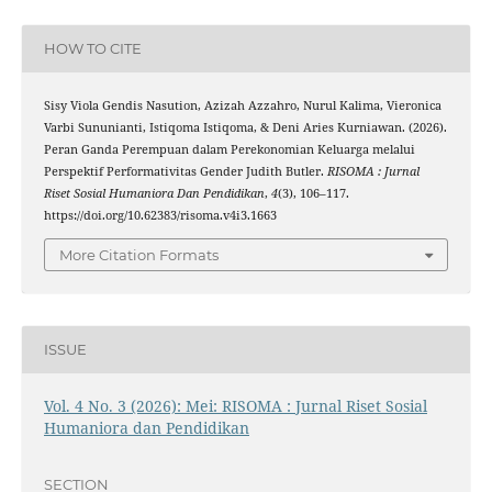
HOW TO CITE
Sisy Viola Gendis Nasution, Azizah Azzahro, Nurul Kalima, Vieronica
Varbi Sununianti, Istiqoma Istiqoma, & Deni Aries Kurniawan. (2026).
Peran Ganda Perempuan dalam Perekonomian Keluarga melalui
Perspektif Performativitas Gender Judith Butler.
RISOMA : Jurnal
Riset Sosial Humaniora Dan Pendidikan
,
4
(3), 106–117.
https://doi.org/10.62383/risoma.v4i3.1663
More Citation Formats
ISSUE
Vol. 4 No. 3 (2026): Mei: RISOMA : Jurnal Riset Sosial
Humaniora dan Pendidikan
SECTION