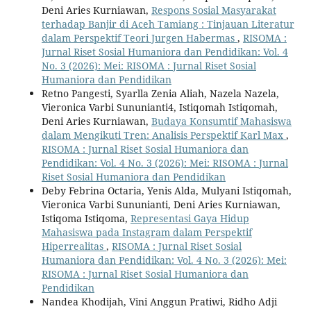
Deni Aries Kurniawan,
Respons Sosial Masyarakat
terhadap Banjir di Aceh Tamiang : Tinjauan Literatur
dalam Perspektif Teori Jurgen Habermas
,
RISOMA :
Jurnal Riset Sosial Humaniora dan Pendidikan: Vol. 4
No. 3 (2026): Mei: RISOMA : Jurnal Riset Sosial
Humaniora dan Pendidikan
Retno Pangesti, Syarlla Zenia Aliah, Nazela Nazela,
Vieronica Varbi Sununianti4, Istiqomah Istiqomah,
Deni Aries Kurniawan,
Budaya Konsumtif Mahasiswa
dalam Mengikuti Tren: Analisis Perspektif Karl Max
,
RISOMA : Jurnal Riset Sosial Humaniora dan
Pendidikan: Vol. 4 No. 3 (2026): Mei: RISOMA : Jurnal
Riset Sosial Humaniora dan Pendidikan
Deby Febrina Octaria, Yenis Alda, Mulyani Istiqomah,
Vieronica Varbi Sununianti, Deni Aries Kurniawan,
Istiqoma Istiqoma,
Representasi Gaya Hidup
Mahasiswa pada Instagram dalam Perspektif
Hiperrealitas
,
RISOMA : Jurnal Riset Sosial
Humaniora dan Pendidikan: Vol. 4 No. 3 (2026): Mei:
RISOMA : Jurnal Riset Sosial Humaniora dan
Pendidikan
Nandea Khodijah, Vini Anggun Pratiwi, Ridho Adji