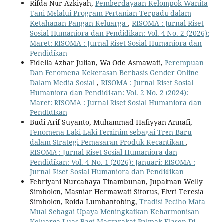
Rifda Nur Azkiyah,
Pemberdayaan Kelompok Wanita
Tani Melalui Program Pertanian Terpadu dalam
Ketahanan Pangan Keluarga
,
RISOMA : Jurnal Riset
Sosial Humaniora dan Pendidikan: Vol. 4 No. 2 (2026):
Maret: RISOMA : Jurnal Riset Sosial Humaniora dan
Pendidikan
Fidella Azhar Julian, Wa Ode Asmawati,
Perempuan
Dan Fenomena Kekerasan Berbasis Gender Online
Dalam Media Sosial
,
RISOMA : Jurnal Riset Sosial
Humaniora dan Pendidikan: Vol. 2 No. 2 (2024):
Maret: RISOMA : Jurnal Riset Sosial Humaniora dan
Pendidikan
Budi Arif Suyanto, Muhammad Hafiyyan Annafi,
Fenomena Laki-Laki Feminim sebagai Tren Baru
dalam Strategi Pemasaran Produk Kecantikan
,
RISOMA : Jurnal Riset Sosial Humaniora dan
Pendidikan: Vol. 4 No. 1 (2026): Januari: RISOMA :
Jurnal Riset Sosial Humaniora dan Pendidikan
Febriyani Nurcahaya Tinambunan, Jupalman Welly
Simbolon, Masniar Hermawati Sitorus, Elvri Teresia
Simbolon, Roida Lumbantobing,
Tradisi Peciho Mata
Mual Sebagai Upaya Meningkatkan Keharmonisan
Keluarga Luas Bagi Masyarakat Pakpak Klasen Di