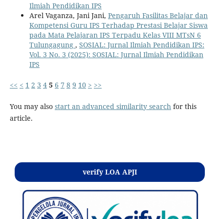
Ilmiah Pendidikan IPS
Arel Vaganza, Jani Jani,
Pengaruh Fasilitas Belajar dan
Kompetensi Guru IPS Terhadap Prestasi Belajar Siswa
pada Mata Pelajaran IPS Terpadu Kelas VIII MTsN 6
Tulungagung
,
SOSIAL: Jurnal Ilmiah Pendidikan IPS:
Vol. 3 No. 3 (2025): SOSIAL: Jurnal Ilmiah Pendidikan
IPS
<<
<
1
2
3
4
5
6
7
8
9
10
>
>>
You may also
start an advanced similarity search
for this
article.
Kontak
verify LOA APJI