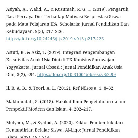
Asiyah, A., Walid, A., & Kusumah, R. G. T. (2019). Pengaruh
Rasa Percaya Diri Terhadap Motivasi Berprestasi Siswa
pada Mata Pelajaran IPA. Scholaria: Jurnal Pendidikan Dan
Kebudayaan, 9(3), 217–226.
https://doi.org/10.24246/j.js.2019.v9.i3.p217-226
Astuti, R., & Aziz, T. (2019). Integrasi Pengembangan
Kreativitas Anak Usia Dini di TK Kanisius Sorowajan
Yogyakarta. Jurnal Obsesi : Jurnal Pendidikan Anak Usia
Dini, 3(2), 294.
https://doi.org/10.31004/obsesi.v3i2.99
Ii, B. A. B., & Teori, A. L. (2012). Ref Nilsos a. 1, 8–32.
Makhmudah, S. (2018). Hakikat Ilmu Pengetahuan dalam
Perspektif Modern dan Islam. 4, 202–217.
Mulyadi, M., & Syahid, A. (2020). Faktor Pembentuk dari
Kemandirian Belajar Siswa. Al-Liqo: Jurnal Pendidikan
Islam, 5(02), 197–214.