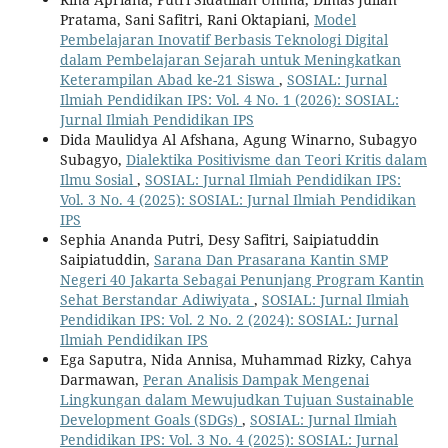
Pratama, Sani Safitri, Rani Oktapiani,
Model
Pembelajaran Inovatif Berbasis Teknologi Digital
dalam Pembelajaran Sejarah untuk Meningkatkan
Keterampilan Abad ke-21 Siswa
,
SOSIAL: Jurnal
Ilmiah Pendidikan IPS: Vol. 4 No. 1 (2026): SOSIAL:
Jurnal Ilmiah Pendidikan IPS
Dida Maulidya Al Afshana, Agung Winarno, Subagyo
Subagyo,
Dialektika Positivisme dan Teori Kritis dalam
Ilmu Sosial
,
SOSIAL: Jurnal Ilmiah Pendidikan IPS:
Vol. 3 No. 4 (2025): SOSIAL: Jurnal Ilmiah Pendidikan
IPS
Sephia Ananda Putri, Desy Safitri, Saipiatuddin
Saipiatuddin,
Sarana Dan Prasarana Kantin SMP
Negeri 40 Jakarta Sebagai Penunjang Program Kantin
Sehat Berstandar Adiwiyata
,
SOSIAL: Jurnal Ilmiah
Pendidikan IPS: Vol. 2 No. 2 (2024): SOSIAL: Jurnal
Ilmiah Pendidikan IPS
Ega Saputra, Nida Annisa, Muhammad Rizky, Cahya
Darmawan,
Peran Analisis Dampak Mengenai
Lingkungan dalam Mewujudkan Tujuan Sustainable
Development Goals (SDGs)
,
SOSIAL: Jurnal Ilmiah
Pendidikan IPS: Vol. 3 No. 4 (2025): SOSIAL: Jurnal