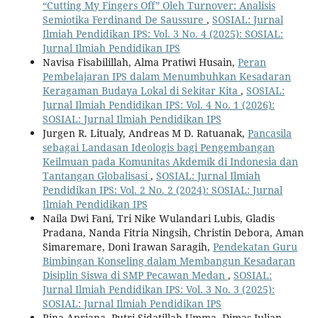
“Cutting My Fingers Off” Oleh Turnover: Analisis
Semiotika Ferdinand De Saussure
,
SOSIAL: Jurnal
Ilmiah Pendidikan IPS: Vol. 3 No. 4 (2025): SOSIAL:
Jurnal Ilmiah Pendidikan IPS
Navisa Fisabilillah, Alma Pratiwi Husain,
Peran
Pembelajaran IPS dalam Menumbuhkan Kesadaran
Keragaman Budaya Lokal di Sekitar Kita
,
SOSIAL:
Jurnal Ilmiah Pendidikan IPS: Vol. 4 No. 1 (2026):
SOSIAL: Jurnal Ilmiah Pendidikan IPS
Jurgen R. Litualy, Andreas M D. Ratuanak,
Pancasila
sebagai Landasan Ideologis bagi Pengembangan
Keilmuan pada Komunitas Akdemik di Indonesia dan
Tantangan Globalisasi
,
SOSIAL: Jurnal Ilmiah
Pendidikan IPS: Vol. 2 No. 2 (2024): SOSIAL: Jurnal
Ilmiah Pendidikan IPS
Naila Dwi Fani, Tri Nike Wulandari Lubis, Gladis
Pradana, Nanda Fitria Ningsih, Christin Debora, Aman
Simaremare, Doni Irawan Saragih,
Pendekatan Guru
Bimbingan Konseling dalam Membangun Kesadaran
Disiplin Siswa di SMP Pecawan Medan
,
SOSIAL:
Jurnal Ilmiah Pendidikan IPS: Vol. 3 No. 3 (2025):
SOSIAL: Jurnal Ilmiah Pendidikan IPS
Rina Apriana, Putri Sidatillah Umma, Dimas Julian