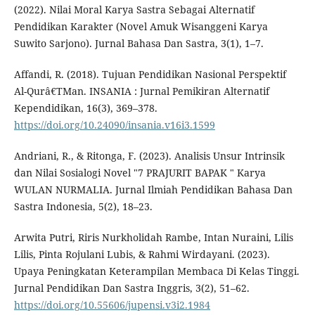
(2022). Nilai Moral Karya Sastra Sebagai Alternatif
Pendidikan Karakter (Novel Amuk Wisanggeni Karya
Suwito Sarjono). Jurnal Bahasa Dan Sastra, 3(1), 1–7.
Affandi, R. (2018). Tujuan Pendidikan Nasional Perspektif
Al-Qurâ€TMan. INSANIA : Jurnal Pemikiran Alternatif
Kependidikan, 16(3), 369–378.
https://doi.org/10.24090/insania.v16i3.1599
Andriani, R., & Ritonga, F. (2023). Analisis Unsur Intrinsik
dan Nilai Sosialogi Novel "7 PRAJURIT BAPAK " Karya
WULAN NURMALIA. Jurnal Ilmiah Pendidikan Bahasa Dan
Sastra Indonesia, 5(2), 18–23.
Arwita Putri, Riris Nurkholidah Rambe, Intan Nuraini, Lilis
Lilis, Pinta Rojulani Lubis, & Rahmi Wirdayani. (2023).
Upaya Peningkatan Keterampilan Membaca Di Kelas Tinggi.
Jurnal Pendidikan Dan Sastra Inggris, 3(2), 51–62.
https://doi.org/10.55606/jupensi.v3i2.1984