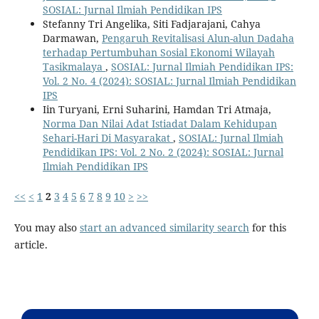
SOSIAL: Jurnal Ilmiah Pendidikan IPS
Stefanny Tri Angelika, Siti Fadjarajani, Cahya
Darmawan,
Pengaruh Revitalisasi Alun-alun Dadaha
terhadap Pertumbuhan Sosial Ekonomi Wilayah
Tasikmalaya
,
SOSIAL: Jurnal Ilmiah Pendidikan IPS:
Vol. 2 No. 4 (2024): SOSIAL: Jurnal Ilmiah Pendidikan
IPS
Iin Turyani, Erni Suharini, Hamdan Tri Atmaja,
Norma Dan Nilai Adat Istiadat Dalam Kehidupan
Sehari-Hari Di Masyarakat
,
SOSIAL: Jurnal Ilmiah
Pendidikan IPS: Vol. 2 No. 2 (2024): SOSIAL: Jurnal
Ilmiah Pendidikan IPS
<<
<
1
2
3
4
5
6
7
8
9
10
>
>>
You may also
start an advanced similarity search
for this
article.
Kontak