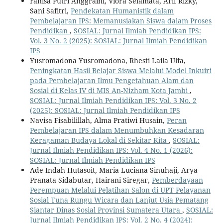
Fanisa Putri Anggraini, Viora Selamata, Arif Rizky,
Sani Safitri,
Pendekatan Humanistik dalam
Pembelajaran IPS: Memanusiakan Siswa dalam Proses
Pendidikan
,
SOSIAL: Jurnal Ilmiah Pendidikan IPS:
Vol. 3 No. 2 (2025): SOSIAL: Jurnal Ilmiah Pendidikan
IPS
Yusromadona Yusromadona, Rhesti Laila Ulfa,
Peningkatan Hasil Belajar Siswa Melalui Model Inkuiri
pada Pembelajaran Ilmu Pengetahuan Alam dan
Sosial di Kelas IV di MIS An-Nizham Kota Jambi
,
SOSIAL: Jurnal Ilmiah Pendidikan IPS: Vol. 3 No. 2
(2025): SOSIAL: Jurnal Ilmiah Pendidikan IPS
Navisa Fisabilillah, Alma Pratiwi Husain,
Peran
Pembelajaran IPS dalam Menumbuhkan Kesadaran
Keragaman Budaya Lokal di Sekitar Kita
,
SOSIAL:
Jurnal Ilmiah Pendidikan IPS: Vol. 4 No. 1 (2026):
SOSIAL: Jurnal Ilmiah Pendidikan IPS
Ade Indah Hutasoit, Maria Luciana Sinuhaji, Arya
Pranata Sidabutar, Hairani Siregar,
Pemberdayaan
Perempuan Melalui Pelatihan Salon di UPT Pelayanan
Sosial Tuna Rungu Wicara dan Lanjut Usia Pematang
Siantar Dinas Sosial Provinsi Sumatera Utara
,
SOSIAL:
Jurnal Ilmiah Pendidikan IPS: Vol. 2 No. 4 (2024):