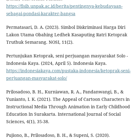
https://fisib.unpak.ac.id/berita/pentingnya-kebudayaan-
sebagai-pondasi-karakter-bangsa
Permatasari, D. A. (2023). Simbol Diskriminasi Harga Diri
Lakon Utama Obahing Ledhek Kasaputing Ratri Ketoprak
Truthuk Semarang. NOSI, 11(2).
Pertunjukan Ketoprak, seni perjuangan masyarakat Solo -
Indonesia Kaya. (2024, April 5). Indonesia Kaya.
https://indonesiakaya.com/pustaka-indonesia/ketoprak-seni-
perjuangan-masyarakat-solo/
Prilosadoso, B. H., Kurniawan, R. A., Pandanwangi, B., &
Yunianto, I. K. (2021). The Appeal of Cartoon Characters in
Instructional Media Through Animation in Early Childhood
Education In Surakarta. International Journal of Social
Sciences, 4(1), 35-38.
Pujiono, B., Prilosadoso, B. H., & Supeni, S. (2020).