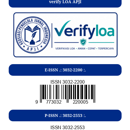
verify LOA APJI
E-ISSN .:
3032-2200
:.
P-ISSN .:
3032-2553
:.