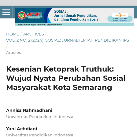
HOME
/
ARCHIVES
/
VOL. 2 NO. 2 (2024): SOSIAL: JURNAL ILMIAH PENDIDIKAN IPS
/
Articles
Kesenian Ketoprak Truthuk:
Wujud Nyata Perubahan Sosial
Masyarakat Kota Semarang
Annisa Rahmadhani
Universitas Pendidikan Indonesia
Yani Achdiani
Universitas Pendidikan Indonesia