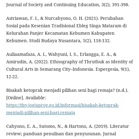
Journal of Society and Continuing Education, 3(2), 391-398.
Astriawan, F. I., & Nurcahyono, O. H. (2021). Perubahan
Sosial pada Kesenian Tradisional Ebleg Singa Mataram di
Kelurahan Panjer Kecamatan Kebumen Kabupaten
Kebumen. Studi Budaya Nusantara, 5(2), 118-132.
Auliaamafaza, A. I., Wahyuni, I. S., Erlangga, E. A., &
Amirudin, A. (2022). Ethnography of Thruthuk as Identity of
Cultural Arts in Semarang City–Indonesia. Espergesia, 9(1),
12-22.
Bisakah ketoprak menjadi pilihan seni bagi remaja? (n.d.).
[Online]. Available:
https://tby.jogjaprov.go.id/informasi/bisakah-ketoprak-
menjadi-pilihan-seni-bagi-remaja
Cahyono, E. A., Sutomo, N., & Hartono, A. (2019). Literatur
review; panduan penulisan dan penyusunan. Jurnal