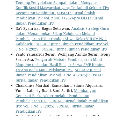
Tentang Pengelolaan Sampah dalam Mengatasi
Konflik Sosial Masyarakat yang Terjadi di Sekitar TPA
Kecamatan Sambutan
,
SOSIAL: Jurnal Ilmiah
Pendidikan IPS: Vol. 2 No. 3 (2024): SOSIAL: Jurnal
Ilmiah Pendidikan IPS
Da’i Syahrizal, Bagus Setiawan,
Analisis Strategi Guru
dalam Menanamkan Sikap Kejujuran Melalui
Pembelajaran IPS terhadap Siswa Kelas VIII SMPN 2
Kalidawir
,
SOSIAL: Jurnal Ilmiah Pendidikan IPS: Vol.
3 No. 4 (2025): SOSIAL: Jurnal Ilmiah Pendidikan IPS
Yanto Yanuarius Seran, Wolfgang Asindo Seran, Ivony
Sarlin Asa,
Pengaruh Metode Pembelajaran Mind
Mapping terhadap Hasil Belajar Siswa SMP Kristen
Ta’Aba pada Mata Pelajaran IPS
,
SOSIAL: Jurnal
Ilmiah Pendidikan IPS: Vol. 3 No. 4 (2025): SOSIAL:
Jurnal Ilmiah Pendidikan IPS
Chairunisa Mardiah Ramadhani, Sifana Alqorana,
Yuma Laberty Ibadi, Sani Safitri,
Membangun
Generasi Berkarakter melalui Pendekatan
Pembelajaran IPS
,
SOSIAL: Jurnal Ilmiah Pendidikan
IPS: Vol. 3 No. 2 (2025): SOSIAL: Jurnal Ilmiah
Pendidikan IPS