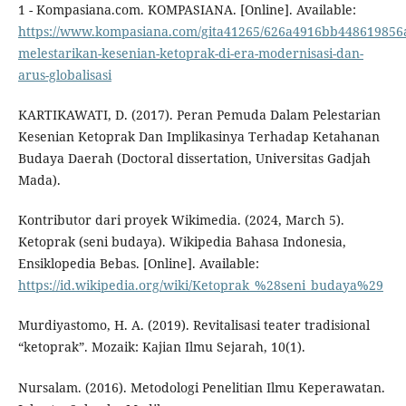
1 - Kompasiana.com. KOMPASIANA. [Online]. Available:
https://www.kompasiana.com/gita41265/626a4916bb448619856
melestarikan-kesenian-ketoprak-di-era-modernisasi-dan-
arus-globalisasi
KARTIKAWATI, D. (2017). Peran Pemuda Dalam Pelestarian
Kesenian Ketoprak Dan Implikasinya Terhadap Ketahanan
Budaya Daerah (Doctoral dissertation, Universitas Gadjah
Mada).
Kontributor dari proyek Wikimedia. (2024, March 5).
Ketoprak (seni budaya). Wikipedia Bahasa Indonesia,
Ensiklopedia Bebas. [Online]. Available:
https://id.wikipedia.org/wiki/Ketoprak_%28seni_budaya%29
Murdiyastomo, H. A. (2019). Revitalisasi teater tradisional
“ketoprak”. Mozaik: Kajian Ilmu Sejarah, 10(1).
Nursalam. (2016). Metodologi Penelitian Ilmu Keperawatan.