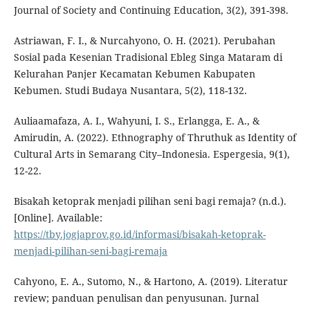
Journal of Society and Continuing Education, 3(2), 391-398.
Astriawan, F. I., & Nurcahyono, O. H. (2021). Perubahan
Sosial pada Kesenian Tradisional Ebleg Singa Mataram di
Kelurahan Panjer Kecamatan Kebumen Kabupaten
Kebumen. Studi Budaya Nusantara, 5(2), 118-132.
Auliaamafaza, A. I., Wahyuni, I. S., Erlangga, E. A., &
Amirudin, A. (2022). Ethnography of Thruthuk as Identity of
Cultural Arts in Semarang City–Indonesia. Espergesia, 9(1),
12-22.
Bisakah ketoprak menjadi pilihan seni bagi remaja? (n.d.).
[Online]. Available:
https://tby.jogjaprov.go.id/informasi/bisakah-ketoprak-
menjadi-pilihan-seni-bagi-remaja
Cahyono, E. A., Sutomo, N., & Hartono, A. (2019). Literatur
review; panduan penulisan dan penyusunan. Jurnal