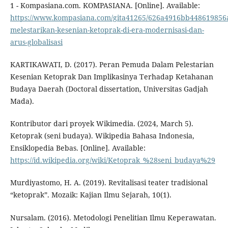
1 - Kompasiana.com. KOMPASIANA. [Online]. Available:
https://www.kompasiana.com/gita41265/626a4916bb448619856
melestarikan-kesenian-ketoprak-di-era-modernisasi-dan-
arus-globalisasi
KARTIKAWATI, D. (2017). Peran Pemuda Dalam Pelestarian
Kesenian Ketoprak Dan Implikasinya Terhadap Ketahanan
Budaya Daerah (Doctoral dissertation, Universitas Gadjah
Mada).
Kontributor dari proyek Wikimedia. (2024, March 5).
Ketoprak (seni budaya). Wikipedia Bahasa Indonesia,
Ensiklopedia Bebas. [Online]. Available:
https://id.wikipedia.org/wiki/Ketoprak_%28seni_budaya%29
Murdiyastomo, H. A. (2019). Revitalisasi teater tradisional
“ketoprak”. Mozaik: Kajian Ilmu Sejarah, 10(1).
Nursalam. (2016). Metodologi Penelitian Ilmu Keperawatan.