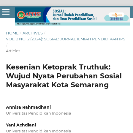
HOME
/
ARCHIVES
/
VOL. 2 NO. 2 (2024): SOSIAL: JURNAL ILMIAH PENDIDIKAN IPS
/
Articles
Kesenian Ketoprak Truthuk:
Wujud Nyata Perubahan Sosial
Masyarakat Kota Semarang
Annisa Rahmadhani
Universitas Pendidikan Indonesia
Yani Achdiani
Universitas Pendidikan Indonesia