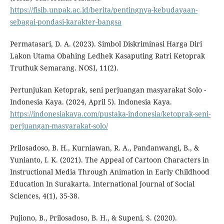
https://fisib.unpak.ac.id/berita/pentingnya-kebudayaan-
sebagai-pondasi-karakter-bangsa
Permatasari, D. A. (2023). Simbol Diskriminasi Harga Diri
Lakon Utama Obahing Ledhek Kasaputing Ratri Ketoprak
Truthuk Semarang. NOSI, 11(2).
Pertunjukan Ketoprak, seni perjuangan masyarakat Solo -
Indonesia Kaya. (2024, April 5). Indonesia Kaya.
https://indonesiakaya.com/pustaka-indonesia/ketoprak-seni-
perjuangan-masyarakat-solo/
Prilosadoso, B. H., Kurniawan, R. A., Pandanwangi, B., &
Yunianto, I. K. (2021). The Appeal of Cartoon Characters in
Instructional Media Through Animation in Early Childhood
Education In Surakarta. International Journal of Social
Sciences, 4(1), 35-38.
Pujiono, B., Prilosadoso, B. H., & Supeni, S. (2020).