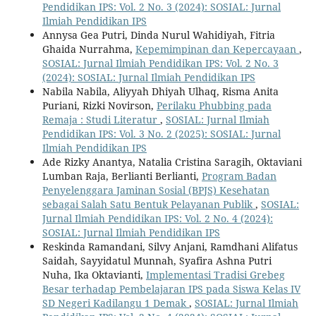
Pendidikan IPS: Vol. 2 No. 3 (2024): SOSIAL: Jurnal
Ilmiah Pendidikan IPS
Annysa Gea Putri, Dinda Nurul Wahidiyah, Fitria
Ghaida Nurrahma,
Kepemimpinan dan Kepercayaan
,
SOSIAL: Jurnal Ilmiah Pendidikan IPS: Vol. 2 No. 3
(2024): SOSIAL: Jurnal Ilmiah Pendidikan IPS
Nabila Nabila, Aliyyah Dhiyah Ulhaq, Risma Anita
Puriani, Rizki Novirson,
Perilaku Phubbing pada
Remaja : Studi Literatur
,
SOSIAL: Jurnal Ilmiah
Pendidikan IPS: Vol. 3 No. 2 (2025): SOSIAL: Jurnal
Ilmiah Pendidikan IPS
Ade Rizky Anantya, Natalia Cristina Saragih, Oktaviani
Lumban Raja, Berlianti Berlianti,
Program Badan
Penyelenggara Jaminan Sosial (BPJS) Kesehatan
sebagai Salah Satu Bentuk Pelayanan Publik
,
SOSIAL:
Jurnal Ilmiah Pendidikan IPS: Vol. 2 No. 4 (2024):
SOSIAL: Jurnal Ilmiah Pendidikan IPS
Reskinda Ramandani, Silvy Anjani, Ramdhani Alifatus
Saidah, Sayyidatul Munnah, Syafira Ashna Putri
Nuha, Ika Oktavianti,
Implementasi Tradisi Grebeg
Besar terhadap Pembelajaran IPS pada Siswa Kelas IV
SD Negeri Kadilangu 1 Demak
,
SOSIAL: Jurnal Ilmiah