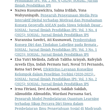
Pendidikan IPS: Vol. 2 No. 4 (2024): SOSIAL: Jurnal
Ilmiah Pendidikan IPS
Nazwa Kusumawicitra, Salma Irdilah, Yona
Wahyuningsih,
Pengaruh Penggunaan Media Peta
Interaktif Digital terhadap Motivasi dan Pemahaman
Konsep Geografis ASEAN pada Siswa Sekolah Dasar
,
SOSIAL: Jurnal Ilmiah Pendidikan IPS: Vol. 3 No. 4
(2025): SOSIAL: Jurnal Ilmiah Pendidikan IPS
Nurannisa Sawitri, Ati Kusmawati,
Pembentukan
Konsep Diri dan Tindakan Labeling pada Remaja
,
SOSIAL: Jurnal Ilmiah Pendidikan IPS: Vol. 3 No. 1
(2025): SOSIAL: Jurnal Ilmiah Pendidikan IPS
Elsa Yutri Melinda, Zafirah Talitha Arisyah, Rafeylah
Areefa Elya, Indah Permata Sari, Noval Tri Pernando,
Ratna Sari Dewi,
Efektivitas Layanan Konseling
Kelompok dalam Penelitian Terkini (2020-2025)
,
SOSIAL: Jurnal Ilmiah Pendidikan IPS: Vol. 3 No. 2
(2025): SOSIAL: Jurnal Ilmiah Pendidikan IPS
Irma Fitriani, Devi Arisanti, Sakilah Sakilah,
Alimuddin Alimuddin, Wardani Purnama Sari,
Pengaruh Model Pembelajaran Quantum Learning
terhadap Sikap Percaya Diri Siswa dalam
Pembelajaran Ilmu Pengetahuan Sosial di Madrasah