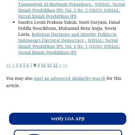
Tsanawiyah Al-Muttaqin Pekanbaru
,
SOSIAL: Jurnal
Ilmiah Pendidikan IPS: Vol. 3 No. 2 (2025): SOSIAL:
Jurnal Ilmiah Pendidikan IPS
Sandra Leoni Prakasa Yakub, Santi Suryani, Faisal
Fadilla Noorikhsan, Muhamad Reza Atqia, Novia
Laela,
Religious Harmony and Identity Politics in
Indonesia’s Electoral Democracy
,
SOSIAL: Jurnal
Ilmiah Pendidikan IPS: Vol. 4 No. 1 (2026): SOSIAL:
Jurnal Ilmiah Pendidikan IPS
<<
<
3
4
5
6
7
8
9
10
11
12
>
>>
You may also
start an advanced similarity search
for this
article.
Kontak
verify LOA APJI