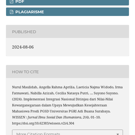
PDF
PLAGIARISME
PUBLISHED
2024-08-06
HOW TO CITE
Nurul Maulidah, Angella Rahma Aprilia, Laeticia Najma Widodo, Irma
Fatmawati, Nabilla Azizah, Cecilia Natasya Putri, … Suyono Suyono.
(2024). Implementasi Integrasi Nasional Ditinjau dari Nilai-Nilai
Kewarganegaraan dalam Upaya Mewujudkan Kesejahteraan
Mahasiswa Prodi PGSD Universitas PGRI Adi Buana Surabaya.
WISSEN : Jurnal Ilmu Sosial Dan Humaniora
,
2
(4), 01–10.
https://doi.org/10.62383/wissen.v2i4.304
More Citation Formats