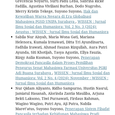
Grecencia Noyarto, Surti Padu Leba, Sabrina Ricke
Fadilla, Agustina Viviliani Burhan, Dodo Nugroho,
Merry Kristin Tekege, Suyono Suyono,
Hak dan
Kewajiban Warga Negara di Era Globalisasi
Mahasiswa PGSD UNIPA Surabaya
,
WISSEN : Jurnal
Ilmu Sosial dan Humaniora: Vol. 2 No. 3 (2024):
Agustus : WISSEN : Jurnal Ilmu Sosial dan Humaniora
Sabila Nur Aisyah, Maria Wona Gati, Mariana
Helenora, Kumala Irmawati, Ditta Tri Ayundinarta,
Fadhila Irawati, Ahmad Fauzan Rizqullah, Aura Putri
Ayunda, Siti Khotijah, Tasya Agustin, Ellya Fauzia,
Rizqy Aulia Kusman, Suyono Suyono,
Penerapan
Demokrasi Pancasila dalam Proses Pemilihan
Pengurus Senat Mahasiswa Farmasi Universitas PGRI
Adi Buana Surabaya
,
WISSEN : Jurnal Ilmu Sosial dan
Humaniora: Vol. 2 No. 4 (2024): November : WISSEN :
Jurnal Ilmu Sosial dan Humaniora
Nur Qidam Aliyanto, Ridho Sampurno, Hustin Nasrul,
Jamiatul Hasanah, Alorinda Zantia Mauliba, Arjuna
Bekti Laksono, Tiwi Purnawati, Firdaus Rahman,
Wagino Wagino, Putri Ayu, Aji Putra, Nabila
Maret’atus, Suyono Suyono,
Penerapan Sistem Filsafat
Pancasila terhadap Kehidupan Mahasiswa Prodi