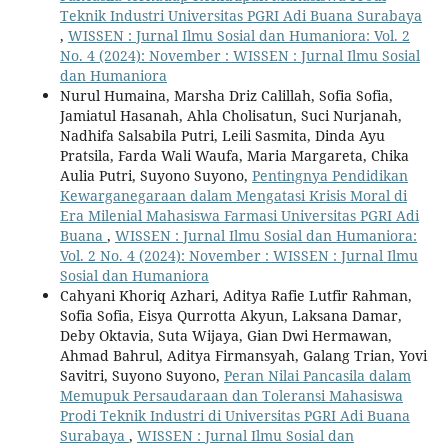
Teknik Industri Universitas PGRI Adi Buana Surabaya
,
WISSEN : Jurnal Ilmu Sosial dan Humaniora: Vol. 2
No. 4 (2024): November : WISSEN : Jurnal Ilmu Sosial
dan Humaniora
Nurul Humaina, Marsha Driz Calillah, Sofia Sofia,
Jamiatul Hasanah, Ahla Cholisatun, Suci Nurjanah,
Nadhifa Salsabila Putri, Leili Sasmita, Dinda Ayu
Pratsila, Farda Wali Waufa, Maria Margareta, Chika
Aulia Putri, Suyono Suyono,
Pentingnya Pendidikan
Kewarganegaraan dalam Mengatasi Krisis Moral di
Era Milenial Mahasiswa Farmasi Universitas PGRI Adi
Buana
,
WISSEN : Jurnal Ilmu Sosial dan Humaniora:
Vol. 2 No. 4 (2024): November : WISSEN : Jurnal Ilmu
Sosial dan Humaniora
Cahyani Khoriq Azhari, Aditya Rafie Lutfir Rahman,
Sofia Sofia, Eisya Qurrotta Akyun, Laksana Damar,
Deby Oktavia, Suta Wijaya, Gian Dwi Hermawan,
Ahmad Bahrul, Aditya Firmansyah, Galang Trian, Yovi
Savitri, Suyono Suyono,
Peran Nilai Pancasila dalam
Memupuk Persaudaraan dan Toleransi Mahasiswa
Prodi Teknik Industri di Universitas PGRI Adi Buana
Surabaya
,
WISSEN : Jurnal Ilmu Sosial dan