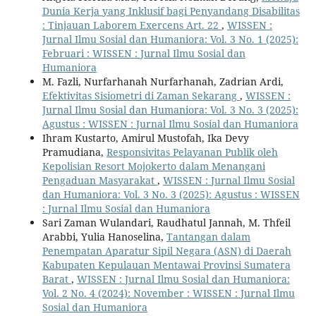
Dunia Kerja yang Inklusif bagi Penyandang Disabilitas
: Tinjauan Laborem Exercens Art. 22
,
WISSEN :
Jurnal Ilmu Sosial dan Humaniora: Vol. 3 No. 1 (2025):
Februari : WISSEN : Jurnal Ilmu Sosial dan
Humaniora
M. Fazli, Nurfarhanah Nurfarhanah, Zadrian Ardi,
Efektivitas Sisiometri di Zaman Sekarang
,
WISSEN :
Jurnal Ilmu Sosial dan Humaniora: Vol. 3 No. 3 (2025):
Agustus : WISSEN : Jurnal Ilmu Sosial dan Humaniora
Ihram Kustarto, Amirul Mustofah, Ika Devy
Pramudiana,
Responsivitas Pelayanan Publik oleh
Kepolisian Resort Mojokerto dalam Menangani
Pengaduan Masyarakat
,
WISSEN : Jurnal Ilmu Sosial
dan Humaniora: Vol. 3 No. 3 (2025): Agustus : WISSEN
: Jurnal Ilmu Sosial dan Humaniora
Sari Zaman Wulandari, Raudhatul Jannah, M. Thfeil
Arabbi, Yulia Hanoselina,
Tantangan dalam
Penempatan Aparatur Sipil Negara (ASN) di Daerah
Kabupaten Kepulauan Mentawai Provinsi Sumatera
Barat
,
WISSEN : Jurnal Ilmu Sosial dan Humaniora:
Vol. 2 No. 4 (2024): November : WISSEN : Jurnal Ilmu
Sosial dan Humaniora