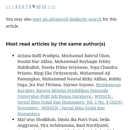
<<
<
4
5
6
7
8
9
10
11
>
>>
You may also
start an advanced similarity search
for this
article.
Most read articles by the same author(s)
Arjuna Raffi Pradipta, Mochamad Bahrul Ulum,
Naufal Nur Alfian, Mohammad Bayhaqie Febby
Habibulloh, Nanda Prima Setyawan, Yoga Chandra
Prianto, Rizqi Eka Firdyansyah, Muhammad Aji
Pamungkas, Muhammad Nauval Rizky Alifian, Robby
Suga, Jea Nur Fitriana, Suyono Suyono,
Membangun
Karakter Bangsa Melalui Pendidikan Pancasila
Universitas PGRI Adi Buana Surabaya
,
WISSEN :
Jurnal Ilmu Sosial dan Humaniora: Vol. 2 No. 4 (2024):
November : WISSEN : Jurnal Ilmu Sosial dan
Humaniora
Mar’atus Sholikhah, Dinda Ika Putri Yuni, Della
Anggraeni, Vira Arfahunnisa, Rani Nurdiyanti,