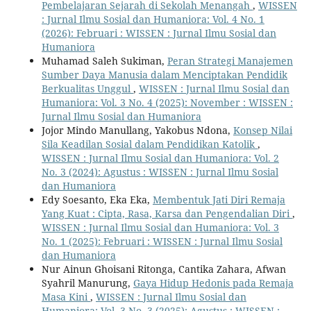
Pembelajaran Sejarah di Sekolah Menangah
,
WISSEN
: Jurnal Ilmu Sosial dan Humaniora: Vol. 4 No. 1
(2026): Februari : WISSEN : Jurnal Ilmu Sosial dan
Humaniora
Muhamad Saleh Sukiman,
Peran Strategi Manajemen
Sumber Daya Manusia dalam Menciptakan Pendidik
Berkualitas Unggul
,
WISSEN : Jurnal Ilmu Sosial dan
Humaniora: Vol. 3 No. 4 (2025): November : WISSEN :
Jurnal Ilmu Sosial dan Humaniora
Jojor Mindo Manullang, Yakobus Ndona,
Konsep Nilai
Sila Keadilan Sosial dalam Pendidikan Katolik
,
WISSEN : Jurnal Ilmu Sosial dan Humaniora: Vol. 2
No. 3 (2024): Agustus : WISSEN : Jurnal Ilmu Sosial
dan Humaniora
Edy Soesanto, Eka Eka,
Membentuk Jati Diri Remaja
Yang Kuat : Cipta, Rasa, Karsa dan Pengendalian Diri
,
WISSEN : Jurnal Ilmu Sosial dan Humaniora: Vol. 3
No. 1 (2025): Februari : WISSEN : Jurnal Ilmu Sosial
dan Humaniora
Nur Ainun Ghoisani Ritonga, Cantika Zahara, Afwan
Syahril Manurung,
Gaya Hidup Hedonis pada Remaja
Masa Kini
,
WISSEN : Jurnal Ilmu Sosial dan
Humaniora: Vol. 3 No. 3 (2025): Agustus : WISSEN :