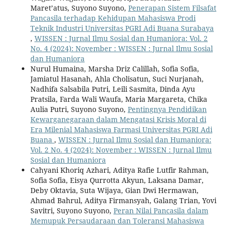
Maret’atus, Suyono Suyono,
Penerapan Sistem Filsafat
Pancasila terhadap Kehidupan Mahasiswa Prodi
Teknik Industri Universitas PGRI Adi Buana Surabaya
,
WISSEN : Jurnal Ilmu Sosial dan Humaniora: Vol. 2
No. 4 (2024): November : WISSEN : Jurnal Ilmu Sosial
dan Humaniora
Nurul Humaina, Marsha Driz Calillah, Sofia Sofia,
Jamiatul Hasanah, Ahla Cholisatun, Suci Nurjanah,
Nadhifa Salsabila Putri, Leili Sasmita, Dinda Ayu
Pratsila, Farda Wali Waufa, Maria Margareta, Chika
Aulia Putri, Suyono Suyono,
Pentingnya Pendidikan
Kewarganegaraan dalam Mengatasi Krisis Moral di
Era Milenial Mahasiswa Farmasi Universitas PGRI Adi
Buana
,
WISSEN : Jurnal Ilmu Sosial dan Humaniora:
Vol. 2 No. 4 (2024): November : WISSEN : Jurnal Ilmu
Sosial dan Humaniora
Cahyani Khoriq Azhari, Aditya Rafie Lutfir Rahman,
Sofia Sofia, Eisya Qurrotta Akyun, Laksana Damar,
Deby Oktavia, Suta Wijaya, Gian Dwi Hermawan,
Ahmad Bahrul, Aditya Firmansyah, Galang Trian, Yovi
Savitri, Suyono Suyono,
Peran Nilai Pancasila dalam
Memupuk Persaudaraan dan Toleransi Mahasiswa