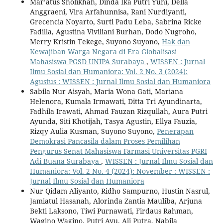
Mar’atus Sholikhah, Dinda Ika Putri Yuni, Della
Anggraeni, Vira Arfahunnisa, Rani Nurdiyanti,
Grecencia Noyarto, Surti Padu Leba, Sabrina Ricke
Fadilla, Agustina Viviliani Burhan, Dodo Nugroho,
Merry Kristin Tekege, Suyono Suyono,
Hak dan
Kewajiban Warga Negara di Era Globalisasi
Mahasiswa PGSD UNIPA Surabaya
,
WISSEN : Jurnal
Ilmu Sosial dan Humaniora: Vol. 2 No. 3 (2024):
Agustus : WISSEN : Jurnal Ilmu Sosial dan Humaniora
Sabila Nur Aisyah, Maria Wona Gati, Mariana
Helenora, Kumala Irmawati, Ditta Tri Ayundinarta,
Fadhila Irawati, Ahmad Fauzan Rizqullah, Aura Putri
Ayunda, Siti Khotijah, Tasya Agustin, Ellya Fauzia,
Rizqy Aulia Kusman, Suyono Suyono,
Penerapan
Demokrasi Pancasila dalam Proses Pemilihan
Pengurus Senat Mahasiswa Farmasi Universitas PGRI
Adi Buana Surabaya
,
WISSEN : Jurnal Ilmu Sosial dan
Humaniora: Vol. 2 No. 4 (2024): November : WISSEN :
Jurnal Ilmu Sosial dan Humaniora
Nur Qidam Aliyanto, Ridho Sampurno, Hustin Nasrul,
Jamiatul Hasanah, Alorinda Zantia Mauliba, Arjuna
Bekti Laksono, Tiwi Purnawati, Firdaus Rahman,
Wagino Wagino, Putri Ayu, Aji Putra, Nabila