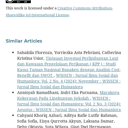
This work is licensed under a
Creative Commons Attribution-
ShareAlike 4.0 International License
.
Similar Articles
Salsabila Florenza, Yorriezka Asta Pebriani, Catherina
Kristina Usior,
Tinjauan Investasi Perlindungan Laut
dan Kawasan Pengelolaan Perikanan ( KPP ) : Studi
Kasus Taman Nasional Bunaken dengan Analisis Cost-
Benefit dan SWOT
,
WISSEN : Jurnal Ilmu Sosial dan
Humaniora: Vol. 2 No. 4 (2024): November : WISSEN :
Jurnal Ilmu Sosial dan Humaniora
Annisyah Ramadhani, Indri Eka Purnama,
Maraknya
Kekerasan Pada Lingkungan Sekolah
,
WISSEN :
Jurnal Ilmu Sosial dan Humaniora: Vol. 2 No. 3 (2024):
Agustus : WISSEN : Jurnal Ilmu Sosial dan Humaniora
Cahyani Khoriq Azhari, Aditya Rafie Lutfir Rahman,
Sofia Sofia, Eisya Qurrotta Akyun, Laksana Damar,
Deby Oktavia, Suta Wijaya, Gian Dwi Hermawan,