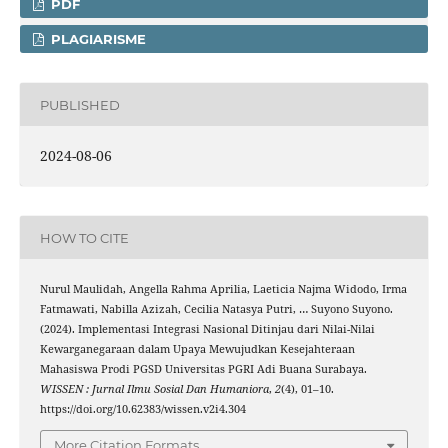
PDF
PLAGIARISME
PUBLISHED
2024-08-06
HOW TO CITE
Nurul Maulidah, Angella Rahma Aprilia, Laeticia Najma Widodo, Irma
Fatmawati, Nabilla Azizah, Cecilia Natasya Putri, … Suyono Suyono.
(2024). Implementasi Integrasi Nasional Ditinjau dari Nilai-Nilai
Kewarganegaraan dalam Upaya Mewujudkan Kesejahteraan
Mahasiswa Prodi PGSD Universitas PGRI Adi Buana Surabaya.
WISSEN : Jurnal Ilmu Sosial Dan Humaniora
,
2
(4), 01–10.
https://doi.org/10.62383/wissen.v2i4.304
More Citation Formats