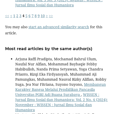
Jurnal Ilmu Sosial dan Humaniora
<<
<
1
2
3
4
5
6
7
8
9
10
>
>>
You may also
start an advanced similarity search
for this
article.
Most read articles by the same author(s)
Arjuna Raffi Pradipta, Mochamad Bahrul Ulum,
Naufal Nur Alfian, Mohammad Bayhaqie Febby
Habibulloh, Nanda Prima Setyawan, Yoga Chandra
Prianto, Rizqi Eka Firdyansyah, Muhammad Aji
Pamungkas, Muhammad Nauval Rizky Alifian, Robby
Suga, Jea Nur Fitriana, Suyono Suyono,
Membangun
Karakter Bangsa Melalui Pendidikan Pancasila
Universitas PGRI Adi Buana Surabaya
,
WISSEN :
Jurnal Ilmu Sosial dan Humaniora: Vol. 2 No. 4 (2024):
November : WISSEN : Jurnal Ilmu Sosial dan
Humaniora