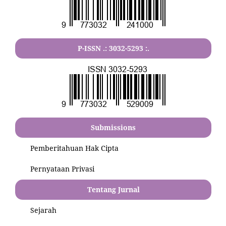
P-ISSN .:
3032-5293
:.
Submissions
Pemberitahuan Hak Cipta
Pernyataan Privasi
Tentang Jurnal
Sejarah