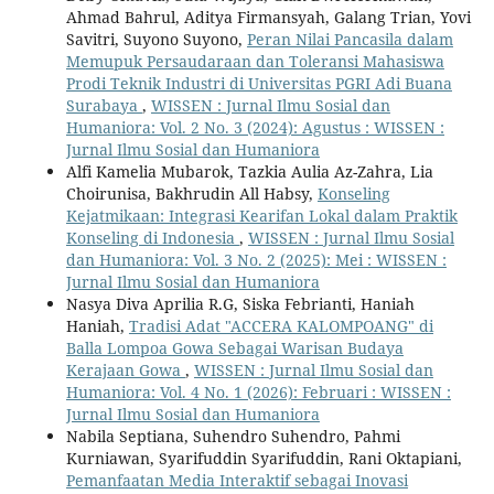
Ahmad Bahrul, Aditya Firmansyah, Galang Trian, Yovi
Savitri, Suyono Suyono,
Peran Nilai Pancasila dalam
Memupuk Persaudaraan dan Toleransi Mahasiswa
Prodi Teknik Industri di Universitas PGRI Adi Buana
Surabaya
,
WISSEN : Jurnal Ilmu Sosial dan
Humaniora: Vol. 2 No. 3 (2024): Agustus : WISSEN :
Jurnal Ilmu Sosial dan Humaniora
Alfi Kamelia Mubarok, Tazkia Aulia Az-Zahra, Lia
Choirunisa, Bakhrudin All Habsy,
Konseling
Kejatmikaan: Integrasi Kearifan Lokal dalam Praktik
Konseling di Indonesia
,
WISSEN : Jurnal Ilmu Sosial
dan Humaniora: Vol. 3 No. 2 (2025): Mei : WISSEN :
Jurnal Ilmu Sosial dan Humaniora
Nasya Diva Aprilia R.G, Siska Febrianti, Haniah
Haniah,
Tradisi Adat "ACCERA KALOMPOANG" di
Balla Lompoa Gowa Sebagai Warisan Budaya
Kerajaan Gowa
,
WISSEN : Jurnal Ilmu Sosial dan
Humaniora: Vol. 4 No. 1 (2026): Februari : WISSEN :
Jurnal Ilmu Sosial dan Humaniora
Nabila Septiana, Suhendro Suhendro, Pahmi
Kurniawan, Syarifuddin Syarifuddin, Rani Oktapiani,
Pemanfaatan Media Interaktif sebagai Inovasi