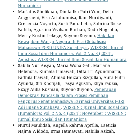
Humaniora
Mar’atus Sholikhah, Dinda Ika Putri Yuni, Della
Anggraeni, Vira Arfahunnisa, Rani Nurdiyanti,
Grecencia Noyarto, Surti Padu Leba, Sabrina Ricke
Fadilla, Agustina Viviliani Burhan, Dodo Nugroho,
Merry Kristin Tekege, Suyono Suyono,
Hak dan
Kewajiban Warga Negara di Era Globalisasi
Mahasiswa PGSD UNIPA Surabaya
,
WISSEN : Jurnal
Ilmu Sosial dan Humaniora: Vol. 2 No. 3 (2024):
Agustus : WISSEN : Jurnal Ilmu Sosial dan Humaniora
Sabila Nur Aisyah, Maria Wona Gati, Mariana
Helenora, Kumala Irmawati, Ditta Tri Ayundinarta,
Fadhila Irawati, Ahmad Fauzan Rizqullah, Aura Putri
Ayunda, Siti Khotijah, Tasya Agustin, Ellya Fauzia,
Rizqy Aulia Kusman, Suyono Suyono,
Penerapan
Demokrasi Pancasila dalam Proses Pemilihan
Pengurus Senat Mahasiswa Farmasi Universitas PGRI
Adi Buana Surabaya
,
WISSEN : Jurnal Ilmu Sosial dan
Humaniora: Vol. 2 No. 4 (2024): November : WISSEN :
Jurnal Ilmu Sosial dan Humaniora
Nurul Maulidah, Angella Rahma Aprilia, Laeticia
Najma Widodo, Irma Fatmawati, Nabilla Azizah,