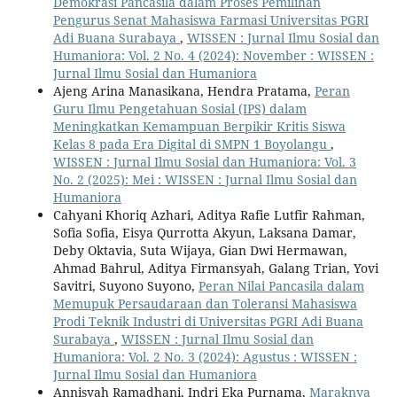
Demokrasi Pancasila dalam Proses Pemilihan
Pengurus Senat Mahasiswa Farmasi Universitas PGRI
Adi Buana Surabaya
,
WISSEN : Jurnal Ilmu Sosial dan
Humaniora: Vol. 2 No. 4 (2024): November : WISSEN :
Jurnal Ilmu Sosial dan Humaniora
Ajeng Arina Manasikana, Hendra Pratama,
Peran
Guru Ilmu Pengetahuan Sosial (IPS) dalam
Meningkatkan Kemampuan Berpikir Kritis Siswa
Kelas 8 pada Era Digital di SMPN 1 Boyolangu
,
WISSEN : Jurnal Ilmu Sosial dan Humaniora: Vol. 3
No. 2 (2025): Mei : WISSEN : Jurnal Ilmu Sosial dan
Humaniora
Cahyani Khoriq Azhari, Aditya Rafie Lutfir Rahman,
Sofia Sofia, Eisya Qurrotta Akyun, Laksana Damar,
Deby Oktavia, Suta Wijaya, Gian Dwi Hermawan,
Ahmad Bahrul, Aditya Firmansyah, Galang Trian, Yovi
Savitri, Suyono Suyono,
Peran Nilai Pancasila dalam
Memupuk Persaudaraan dan Toleransi Mahasiswa
Prodi Teknik Industri di Universitas PGRI Adi Buana
Surabaya
,
WISSEN : Jurnal Ilmu Sosial dan
Humaniora: Vol. 2 No. 3 (2024): Agustus : WISSEN :
Jurnal Ilmu Sosial dan Humaniora
Annisyah Ramadhani, Indri Eka Purnama,
Maraknya