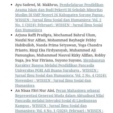
Ayu Sadewi, M. Makhrus,
Pembelajaran Pendidikan
Agama Islam dan Budi Pekerti Di Sekolah Minoritas
Muslim Di SMP Negeri 26 Kabupaten Sorong Papua
,
WISSEN : Jurnal Ilmu Sosial dan Humaniora: Vol. 2
No. 1 (2024): Februari : WISSEN : Jurnal Ilmu Sosial
dan Humaniora
Arjuna Raffi Pradipta, Mochamad Bahrul Ulum,
Naufal Nur Alfian, Mohammad Bayhaqie Febby
Habibulloh, Nanda Prima Setyawan, Yoga Chandra
Prianto, Rizqi Eka Firdyansyah, Muhammad Aji
Pamungkas, Muhammad Nauval Rizky Alifian, Robby
Suga, Jea Nur Fitriana, Suyono Suyono,
Membangun
Karakter Bangsa Melalui Pendidikan Pancasila
Universitas PGRI Adi Buana Surabaya
,
WISSEN :
Jurnal Ilmu Sosial dan Humaniora: Vol. 2 No. 4 (2024):
November : WISSEN : Jurnal Ilmu Sosial dan
Humaniora
An Nisaa Fitri Nur Aini,
Peran Mahasiswa sebagai
Representasi Generasi Muda dalam Aktualisasi Nilai
Pancasila melalui Interaksi Sosial di Lingkungan
Kampus
,
WISSEN : Jurnal Ilmu Sosial dan
Humaniora: Vol. 4 No. 1 (2026): Februari : WISSEN :