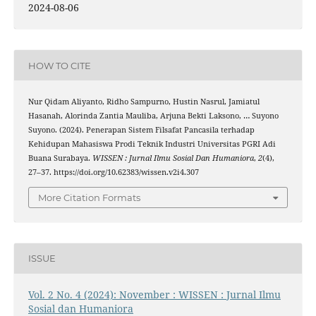
2024-08-06
HOW TO CITE
Nur Qidam Aliyanto, Ridho Sampurno, Hustin Nasrul, Jamiatul
Hasanah, Alorinda Zantia Mauliba, Arjuna Bekti Laksono, … Suyono
Suyono. (2024). Penerapan Sistem Filsafat Pancasila terhadap
Kehidupan Mahasiswa Prodi Teknik Industri Universitas PGRI Adi
Buana Surabaya.
WISSEN : Jurnal Ilmu Sosial Dan Humaniora
,
2
(4),
27–37. https://doi.org/10.62383/wissen.v2i4.307
More Citation Formats
ISSUE
Vol. 2 No. 4 (2024): November : WISSEN : Jurnal Ilmu
Sosial dan Humaniora