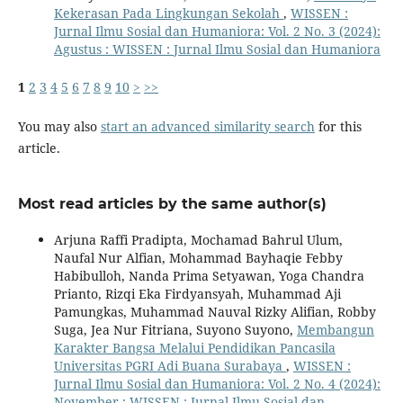
Kekerasan Pada Lingkungan Sekolah
,
WISSEN :
Jurnal Ilmu Sosial dan Humaniora: Vol. 2 No. 3 (2024):
Agustus : WISSEN : Jurnal Ilmu Sosial dan Humaniora
1
2
3
4
5
6
7
8
9
10
>
>>
You may also
start an advanced similarity search
for this
article.
Most read articles by the same author(s)
Arjuna Raffi Pradipta, Mochamad Bahrul Ulum,
Naufal Nur Alfian, Mohammad Bayhaqie Febby
Habibulloh, Nanda Prima Setyawan, Yoga Chandra
Prianto, Rizqi Eka Firdyansyah, Muhammad Aji
Pamungkas, Muhammad Nauval Rizky Alifian, Robby
Suga, Jea Nur Fitriana, Suyono Suyono,
Membangun
Karakter Bangsa Melalui Pendidikan Pancasila
Universitas PGRI Adi Buana Surabaya
,
WISSEN :
Jurnal Ilmu Sosial dan Humaniora: Vol. 2 No. 4 (2024):
November : WISSEN : Jurnal Ilmu Sosial dan