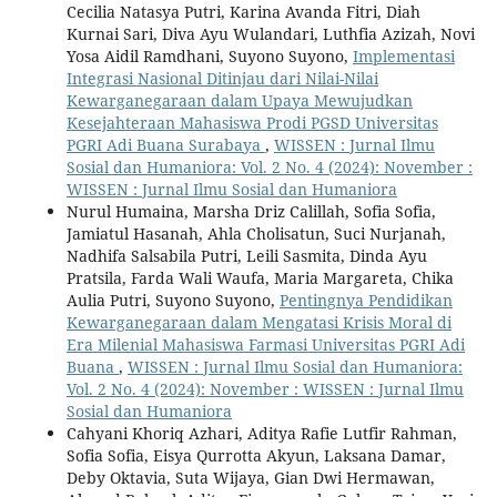
Cecilia Natasya Putri, Karina Avanda Fitri, Diah
Kurnai Sari, Diva Ayu Wulandari, Luthfia Azizah, Novi
Yosa Aidil Ramdhani, Suyono Suyono,
Implementasi
Integrasi Nasional Ditinjau dari Nilai-Nilai
Kewarganegaraan dalam Upaya Mewujudkan
Kesejahteraan Mahasiswa Prodi PGSD Universitas
PGRI Adi Buana Surabaya
,
WISSEN : Jurnal Ilmu
Sosial dan Humaniora: Vol. 2 No. 4 (2024): November :
WISSEN : Jurnal Ilmu Sosial dan Humaniora
Nurul Humaina, Marsha Driz Calillah, Sofia Sofia,
Jamiatul Hasanah, Ahla Cholisatun, Suci Nurjanah,
Nadhifa Salsabila Putri, Leili Sasmita, Dinda Ayu
Pratsila, Farda Wali Waufa, Maria Margareta, Chika
Aulia Putri, Suyono Suyono,
Pentingnya Pendidikan
Kewarganegaraan dalam Mengatasi Krisis Moral di
Era Milenial Mahasiswa Farmasi Universitas PGRI Adi
Buana
,
WISSEN : Jurnal Ilmu Sosial dan Humaniora:
Vol. 2 No. 4 (2024): November : WISSEN : Jurnal Ilmu
Sosial dan Humaniora
Cahyani Khoriq Azhari, Aditya Rafie Lutfir Rahman,
Sofia Sofia, Eisya Qurrotta Akyun, Laksana Damar,
Deby Oktavia, Suta Wijaya, Gian Dwi Hermawan,