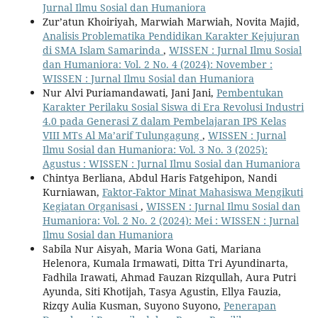
Jurnal Ilmu Sosial dan Humaniora
Zur’atun Khoiriyah, Marwiah Marwiah, Novita Majid,
Analisis Problematika Pendidikan Karakter Kejujuran
di SMA Islam Samarinda
,
WISSEN : Jurnal Ilmu Sosial
dan Humaniora: Vol. 2 No. 4 (2024): November :
WISSEN : Jurnal Ilmu Sosial dan Humaniora
Nur Alvi Puriamandawati, Jani Jani,
Pembentukan
Karakter Perilaku Sosial Siswa di Era Revolusi Industri
4.0 pada Generasi Z dalam Pembelajaran IPS Kelas
VIII MTs Al Ma’arif Tulungagung
,
WISSEN : Jurnal
Ilmu Sosial dan Humaniora: Vol. 3 No. 3 (2025):
Agustus : WISSEN : Jurnal Ilmu Sosial dan Humaniora
Chintya Berliana, Abdul Haris Fatgehipon, Nandi
Kurniawan,
Faktor-Faktor Minat Mahasiswa Mengikuti
Kegiatan Organisasi
,
WISSEN : Jurnal Ilmu Sosial dan
Humaniora: Vol. 2 No. 2 (2024): Mei : WISSEN : Jurnal
Ilmu Sosial dan Humaniora
Sabila Nur Aisyah, Maria Wona Gati, Mariana
Helenora, Kumala Irmawati, Ditta Tri Ayundinarta,
Fadhila Irawati, Ahmad Fauzan Rizqullah, Aura Putri
Ayunda, Siti Khotijah, Tasya Agustin, Ellya Fauzia,
Rizqy Aulia Kusman, Suyono Suyono,
Penerapan