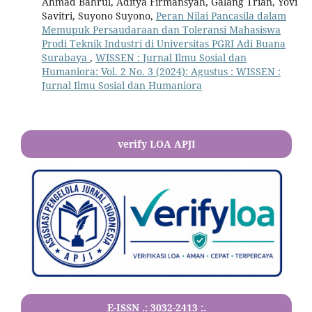
Ahmad Bahrul, Aditya Firmansyah, Galang Trian, Yovi
Savitri, Suyono Suyono,
Peran Nilai Pancasila dalam
Memupuk Persaudaraan dan Toleransi Mahasiswa
Prodi Teknik Industri di Universitas PGRI Adi Buana
Surabaya
,
WISSEN : Jurnal Ilmu Sosial dan
Humaniora: Vol. 2 No. 3 (2024): Agustus : WISSEN :
Jurnal Ilmu Sosial dan Humaniora
verify LOA APJI
E-ISSN .:
3032-2413
:.