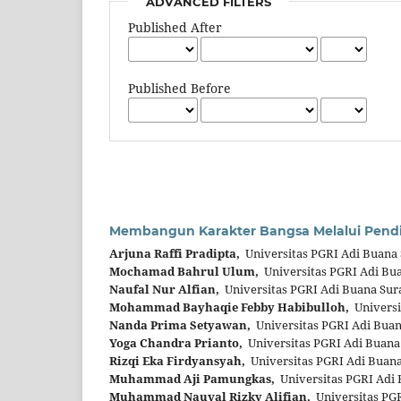
ADVANCED FILTERS
Published After
Published Before
Membangun Karakter Bangsa Melalui Pendid
Arjuna Raffi Pradipta,
Universitas PGRI Adi Buana 
Mochamad Bahrul Ulum,
Universitas PGRI Adi Bu
Naufal Nur Alfian,
Universitas PGRI Adi Buana Sur
Mohammad Bayhaqie Febby Habibulloh,
Universi
Nanda Prima Setyawan,
Universitas PGRI Adi Buan
Yoga Chandra Prianto,
Universitas PGRI Adi Buana
Rizqi Eka Firdyansyah,
Universitas PGRI Adi Buana
Muhammad Aji Pamungkas,
Universitas PGRI Adi 
Muhammad Nauval Rizky Alifian,
Universitas PGR