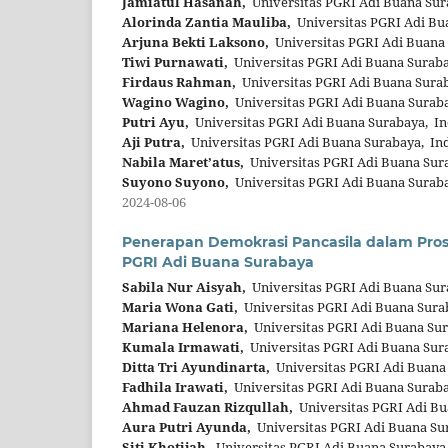
Jamiatul Hasanah,
Universitas PGRI Adi Buana Sur
Alorinda Zantia Mauliba,
Universitas PGRI Adi Bu
Arjuna Bekti Laksono,
Universitas PGRI Adi Buana
Tiwi Purnawati,
Universitas PGRI Adi Buana Suraba
Firdaus Rahman,
Universitas PGRI Adi Buana Sura
Wagino Wagino,
Universitas PGRI Adi Buana Surab
Putri Ayu,
Universitas PGRI Adi Buana Surabaya, I
Aji Putra,
Universitas PGRI Adi Buana Surabaya, In
Nabila Maret’atus,
Universitas PGRI Adi Buana Sur
Suyono Suyono,
Universitas PGRI Adi Buana Surab
2024-08-06
Penerapan Demokrasi Pancasila dalam Pros
PGRI Adi Buana Surabaya
Sabila Nur Aisyah,
Universitas PGRI Adi Buana Sur
Maria Wona Gati,
Universitas PGRI Adi Buana Sura
Mariana Helenora,
Universitas PGRI Adi Buana Sur
Kumala Irmawati,
Universitas PGRI Adi Buana Sur
Ditta Tri Ayundinarta,
Universitas PGRI Adi Buana
Fadhila Irawati,
Universitas PGRI Adi Buana Suraba
Ahmad Fauzan Rizqullah,
Universitas PGRI Adi Bu
Aura Putri Ayunda,
Universitas PGRI Adi Buana Su
Siti Khotijah,
Universitas PGRI Adi Buana Surabaya