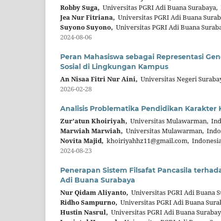
Robby Suga,
Universitas PGRI Adi Buana Surabaya,
Jea Nur Fitriana,
Universitas PGRI Adi Buana Surab
Suyono Suyono,
Universitas PGRI Adi Buana Suraba
2024-08-06
Peran Mahasiswa sebagai Representasi Gener
Sosial di Lingkungan Kampus
An Nisaa Fitri Nur Aini,
Universitas Negeri Suraba
2026-02-28
Analisis Problematika Pendidikan Karakter
Zur’atun Khoiriyah,
Universitas Mulawarman, Ind
Marwiah Marwiah,
Universitas Mulawarman, Indo
Novita Majid,
khoiriyahhz11@gmail.com, Indonesi
2024-08-23
Penerapan Sistem Filsafat Pancasila terhad
Adi Buana Surabaya
Nur Qidam Aliyanto,
Universitas PGRI Adi Buana S
Ridho Sampurno,
Universitas PGRI Adi Buana Sura
Hustin Nasrul,
Universitas PGRI Adi Buana Surabay