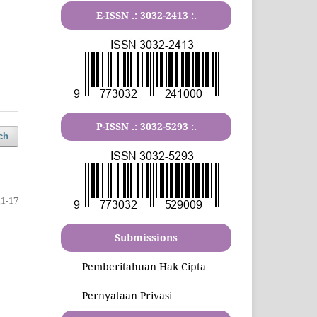
E-ISSN .:
3032-2413
:.
P-ISSN .:
3032-5293
:.
ch
11-17
Submissions
Pemberitahuan Hak Cipta
Pernyataan Privasi