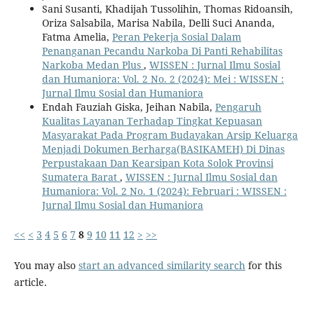
Sani Susanti, Khadijah Tussolihin, Thomas Ridoansih,
Oriza Salsabila, Marisa Nabila, Delli Suci Ananda,
Fatma Amelia,
Peran Pekerja Sosial Dalam
Penanganan Pecandu Narkoba Di Panti Rehabilitas
Narkoba Medan Plus
,
WISSEN : Jurnal Ilmu Sosial
dan Humaniora: Vol. 2 No. 2 (2024): Mei : WISSEN :
Jurnal Ilmu Sosial dan Humaniora
Endah Fauziah Giska, Jeihan Nabila,
Pengaruh
Kualitas Layanan Terhadap Tingkat Kepuasan
Masyarakat Pada Program Budayakan Arsip Keluarga
Menjadi Dokumen Berharga(BASIKAMEH) Di Dinas
Perpustakaan Dan Kearsipan Kota Solok Provinsi
Sumatera Barat
,
WISSEN : Jurnal Ilmu Sosial dan
Humaniora: Vol. 2 No. 1 (2024): Februari : WISSEN :
Jurnal Ilmu Sosial dan Humaniora
<<
<
3
4
5
6
7
8
9
10
11
12
>
>>
You may also
start an advanced similarity search
for this
article.