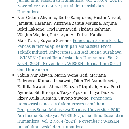
Jurnal Ilmu Sosial dan Humaniora: Vol. 2 No. 4 (2024):
November : WISSEN : Jurnal Ilmu Sosial dan
Humaniora
Nur Qidam Aliyanto, Ridho Sampurno, Hustin Nasrul,
Jamiatul Hasanah, Alorinda Zantia Mauliba, Arjuna
Bekti Laksono, Tiwi Purnawati, Firdaus Rahman,
Wagino Wagino, Putri Ayu, Aji Putra, Nabila
Maret’atus, Suyono Suyono,
Penerapan Sistem Filsafat
Pancasila terhadap Kehidupan Mahasiswa Prodi
Teknik Industri Universitas PGRI Adi Buana Surabaya
,
WISSEN : Jurnal Ilmu Sosial dan Humaniora: Vol. 2
No. 4 (2024): November : WISSEN : Jurnal Ilmu Sosial
dan Humaniora
Sabila Nur Aisyah, Maria Wona Gati, Mariana
Helenora, Kumala Irmawati, Ditta Tri Ayundinarta,
Fadhila Irawati, Ahmad Fauzan Rizqullah, Aura Putri
Ayunda, Siti Khotijah, Tasya Agustin, Ellya Fauzia,
Rizqy Aulia Kusman, Suyono Suyono,
Penerapan
Demokrasi Pancasila dalam Proses Pemilihan
Pengurus Senat Mahasiswa Farmasi Universitas PGRI
Adi Buana Surabaya
,
WISSEN : Jurnal Ilmu Sosial dan
Humaniora: Vol. 2 No. 4 (2024): November : WISSEN :
Jurnal Ilmu Sosial dan Humaniora