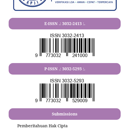
E-ISSN .:
3032-2413
:.
P-ISSN .:
3032-5293
:.
Submissions
Pemberitahuan Hak Cipta