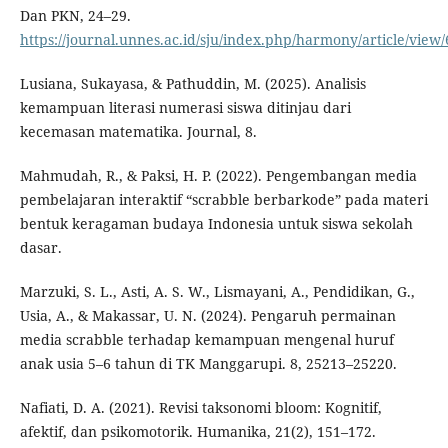
Dan PKN, 24–29.
https://journal.unnes.ac.id/sju/index.php/harmony/article/view
Lusiana, Sukayasa, & Pathuddin, M. (2025). Analisis
kemampuan literasi numerasi siswa ditinjau dari
kecemasan matematika. Journal, 8.
Mahmudah, R., & Paksi, H. P. (2022). Pengembangan media
pembelajaran interaktif “scrabble berbarkode” pada materi
bentuk keragaman budaya Indonesia untuk siswa sekolah
dasar.
Marzuki, S. L., Asti, A. S. W., Lismayani, A., Pendidikan, G.,
Usia, A., & Makassar, U. N. (2024). Pengaruh permainan
media scrabble terhadap kemampuan mengenal huruf
anak usia 5–6 tahun di TK Manggarupi. 8, 25213–25220.
Nafiati, D. A. (2021). Revisi taksonomi bloom: Kognitif,
afektif, dan psikomotorik. Humanika, 21(2), 151–172.