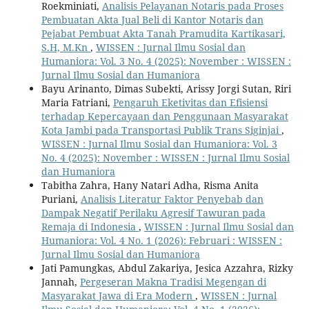
Roekminiati,
Analisis Pelayanan Notaris pada Proses
Pembuatan Akta Jual Beli di Kantor Notaris dan
Pejabat Pembuat Akta Tanah Pramudita Kartikasari,
S.H, M.Kn
,
WISSEN : Jurnal Ilmu Sosial dan
Humaniora: Vol. 3 No. 4 (2025): November : WISSEN :
Jurnal Ilmu Sosial dan Humaniora
Bayu Arinanto, Dimas Subekti, Arissy Jorgi Sutan, Riri
Maria Fatriani,
Pengaruh Eketivitas dan Efisiensi
terhadap Kepercayaan dan Penggunaan Masyarakat
Kota Jambi pada Transportasi Publik Trans Siginjai
,
WISSEN : Jurnal Ilmu Sosial dan Humaniora: Vol. 3
No. 4 (2025): November : WISSEN : Jurnal Ilmu Sosial
dan Humaniora
Tabitha Zahra, Hany Natari Adha, Risma Anita
Puriani,
Analisis Literatur Faktor Penyebab dan
Dampak Negatif Perilaku Agresif Tawuran pada
Remaja di Indonesia
,
WISSEN : Jurnal Ilmu Sosial dan
Humaniora: Vol. 4 No. 1 (2026): Februari : WISSEN :
Jurnal Ilmu Sosial dan Humaniora
Jati Pamungkas, Abdul Zakariya, Jesica Azzahra, Rizky
Jannah,
Pergeseran Makna Tradisi Megengan di
Masyarakat Jawa di Era Modern
,
WISSEN : Jurnal