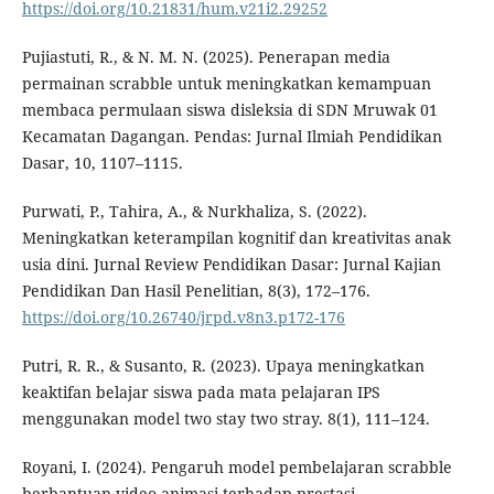
https://doi.org/10.21831/hum.v21i2.29252
Pujiastuti, R., & N. M. N. (2025). Penerapan media
permainan scrabble untuk meningkatkan kemampuan
membaca permulaan siswa disleksia di SDN Mruwak 01
Kecamatan Dagangan. Pendas: Jurnal Ilmiah Pendidikan
Dasar, 10, 1107–1115.
Purwati, P., Tahira, A., & Nurkhaliza, S. (2022).
Meningkatkan keterampilan kognitif dan kreativitas anak
usia dini. Jurnal Review Pendidikan Dasar: Jurnal Kajian
Pendidikan Dan Hasil Penelitian, 8(3), 172–176.
https://doi.org/10.26740/jrpd.v8n3.p172-176
Putri, R. R., & Susanto, R. (2023). Upaya meningkatkan
keaktifan belajar siswa pada mata pelajaran IPS
menggunakan model two stay two stray. 8(1), 111–124.
Royani, I. (2024). Pengaruh model pembelajaran scrabble
berbantuan video animasi terhadap prestasi.