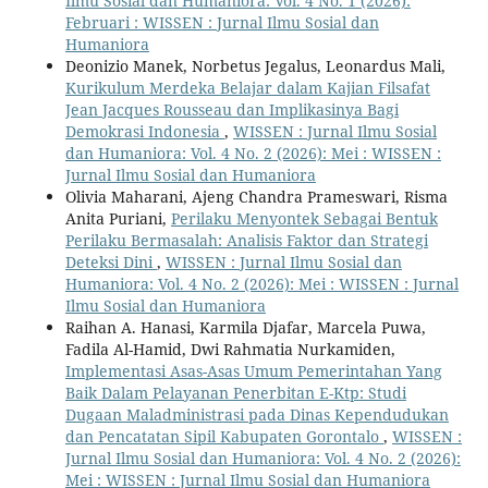
Ilmu Sosial dan Humaniora: Vol. 4 No. 1 (2026):
Februari : WISSEN : Jurnal Ilmu Sosial dan
Humaniora
Deonizio Manek, Norbetus Jegalus, Leonardus Mali,
Kurikulum Merdeka Belajar dalam Kajian Filsafat
Jean Jacques Rousseau dan Implikasinya Bagi
Demokrasi Indonesia
,
WISSEN : Jurnal Ilmu Sosial
dan Humaniora: Vol. 4 No. 2 (2026): Mei : WISSEN :
Jurnal Ilmu Sosial dan Humaniora
Olivia Maharani, Ajeng Chandra Prameswari, Risma
Anita Puriani,
Perilaku Menyontek Sebagai Bentuk
Perilaku Bermasalah: Analisis Faktor dan Strategi
Deteksi Dini
,
WISSEN : Jurnal Ilmu Sosial dan
Humaniora: Vol. 4 No. 2 (2026): Mei : WISSEN : Jurnal
Ilmu Sosial dan Humaniora
Raihan A. Hanasi, Karmila Djafar, Marcela Puwa,
Fadila Al-Hamid, Dwi Rahmatia Nurkamiden,
Implementasi Asas-Asas Umum Pemerintahan Yang
Baik Dalam Pelayanan Penerbitan E-Ktp: Studi
Dugaan Maladministrasi pada Dinas Kependudukan
dan Pencatatan Sipil Kabupaten Gorontalo
,
WISSEN :
Jurnal Ilmu Sosial dan Humaniora: Vol. 4 No. 2 (2026):
Mei : WISSEN : Jurnal Ilmu Sosial dan Humaniora