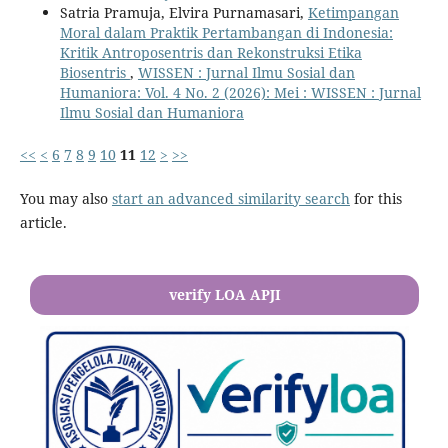
Satria Pramuja, Elvira Purnamasari,
Ketimpangan
Moral dalam Praktik Pertambangan di Indonesia:
Kritik Antroposentris dan Rekonstruksi Etika
Biosentris
,
WISSEN : Jurnal Ilmu Sosial dan
Humaniora: Vol. 4 No. 2 (2026): Mei : WISSEN : Jurnal
Ilmu Sosial dan Humaniora
<<
<
6
7
8
9
10
11
12
>
>>
You may also
start an advanced similarity search
for this
article.
verify LOA APJI