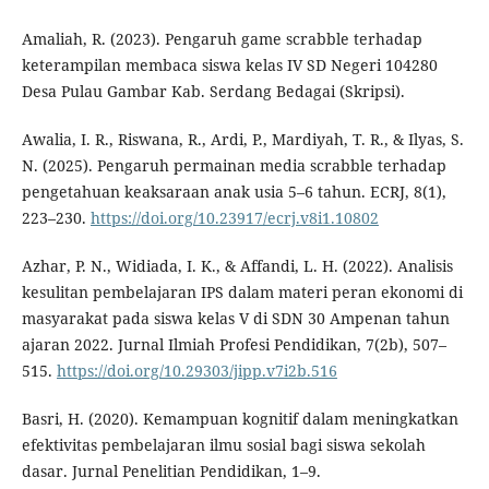
Amaliah, R. (2023). Pengaruh game scrabble terhadap
keterampilan membaca siswa kelas IV SD Negeri 104280
Desa Pulau Gambar Kab. Serdang Bedagai (Skripsi).
Awalia, I. R., Riswana, R., Ardi, P., Mardiyah, T. R., & Ilyas, S.
N. (2025). Pengaruh permainan media scrabble terhadap
pengetahuan keaksaraan anak usia 5–6 tahun. ECRJ, 8(1),
223–230.
https://doi.org/10.23917/ecrj.v8i1.10802
Azhar, P. N., Widiada, I. K., & Affandi, L. H. (2022). Analisis
kesulitan pembelajaran IPS dalam materi peran ekonomi di
masyarakat pada siswa kelas V di SDN 30 Ampenan tahun
ajaran 2022. Jurnal Ilmiah Profesi Pendidikan, 7(2b), 507–
515.
https://doi.org/10.29303/jipp.v7i2b.516
Basri, H. (2020). Kemampuan kognitif dalam meningkatkan
efektivitas pembelajaran ilmu sosial bagi siswa sekolah
dasar. Jurnal Penelitian Pendidikan, 1–9.