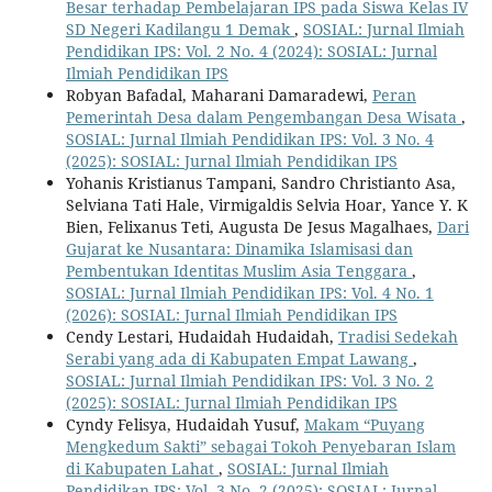
Besar terhadap Pembelajaran IPS pada Siswa Kelas IV
SD Negeri Kadilangu 1 Demak
,
SOSIAL: Jurnal Ilmiah
Pendidikan IPS: Vol. 2 No. 4 (2024): SOSIAL: Jurnal
Ilmiah Pendidikan IPS
Robyan Bafadal, Maharani Damaradewi,
Peran
Pemerintah Desa dalam Pengembangan Desa Wisata
,
SOSIAL: Jurnal Ilmiah Pendidikan IPS: Vol. 3 No. 4
(2025): SOSIAL: Jurnal Ilmiah Pendidikan IPS
Yohanis Kristianus Tampani, Sandro Christianto Asa,
Selviana Tati Hale, Virmigaldis Selvia Hoar, Yance Y. K
Bien, Felixanus Teti, Augusta De Jesus Magalhaes,
Dari
Gujarat ke Nusantara: Dinamika Islamisasi dan
Pembentukan Identitas Muslim Asia Tenggara
,
SOSIAL: Jurnal Ilmiah Pendidikan IPS: Vol. 4 No. 1
(2026): SOSIAL: Jurnal Ilmiah Pendidikan IPS
Cendy Lestari, Hudaidah Hudaidah,
Tradisi Sedekah
Serabi yang ada di Kabupaten Empat Lawang
,
SOSIAL: Jurnal Ilmiah Pendidikan IPS: Vol. 3 No. 2
(2025): SOSIAL: Jurnal Ilmiah Pendidikan IPS
Cyndy Felisya, Hudaidah Yusuf,
Makam “Puyang
Mengkedum Sakti” sebagai Tokoh Penyebaran Islam
di Kabupaten Lahat
,
SOSIAL: Jurnal Ilmiah
Pendidikan IPS: Vol. 3 No. 2 (2025): SOSIAL: Jurnal