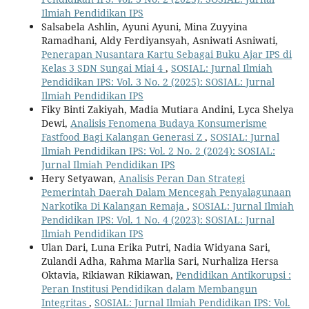
Ilmiah Pendidikan IPS
Salsabela Ashlin, Ayuni Ayuni, Mina Zuyyina
Ramadhani, Aldy Ferdiyansyah, Asniwati Asniwati,
Penerapan Nusantara Kartu Sebagai Buku Ajar IPS di
Kelas 3 SDN Sungai Miai 4
,
SOSIAL: Jurnal Ilmiah
Pendidikan IPS: Vol. 3 No. 2 (2025): SOSIAL: Jurnal
Ilmiah Pendidikan IPS
Fiky Binti Zakiyah, Madia Mutiara Andini, Lyca Shelya
Dewi,
Analisis Fenomena Budaya Konsumerisme
Fastfood Bagi Kalangan Generasi Z
,
SOSIAL: Jurnal
Ilmiah Pendidikan IPS: Vol. 2 No. 2 (2024): SOSIAL:
Jurnal Ilmiah Pendidikan IPS
Hery Setyawan,
Analisis Peran Dan Strategi
Pemerintah Daerah Dalam Mencegah Penyalagunaan
Narkotika Di Kalangan Remaja
,
SOSIAL: Jurnal Ilmiah
Pendidikan IPS: Vol. 1 No. 4 (2023): SOSIAL: Jurnal
Ilmiah Pendidikan IPS
Ulan Dari, Luna Erika Putri, Nadia Widyana Sari,
Zulandi Adha, Rahma Marlia Sari, Nurhaliza Hersa
Oktavia, Rikiawan Rikiawan,
Pendidikan Antikorupsi :
Peran Institusi Pendidikan dalam Membangun
Integritas
,
SOSIAL: Jurnal Ilmiah Pendidikan IPS: Vol.