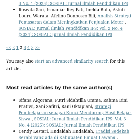
3 No. 1 (2025): SOSIAL: Jurnal Ilmiah Pendidikan IPS
Roswita Sari, Ismaniar Rey Pati, Inelda Bulu, Astuti
Louru Warata, Afelino Donbosco Bili,
Analisis Strategi
Pemasaran dalam Meningkatkan Penjualan Motor
,
SOSIAL: Jurnal Ilmiah Pendidikan IPS: Vol. 2 No. 4
(2024): SOSIAL: Jurnal Ilmiah Pendidikan IPS
<<
<
1
2
3
4
>
>>
You may also
start an advanced similarity search
for this
article.
Most read articles by the same author(s)
Sifana Alqorana, Putri Sidahtilla Umma, Rahma Dini
Pratiwi, Sani Safitri, Rani Oktapiani,
Strategi
Pembelajaran sebagai Kunci Mendorong Hasil Belajar
Siswa
,
SOSIAL: Jurnal Ilmiah Pendidikan IPS: Vol. 3
No. 4 (2025): SOSIAL: Jurnal Ilmiah Pendidikan IPS
Cendy Lestari, Hudaidah Hudaidah,
Tradisi Sedekah
Serabi yang ada di Kabupaten Empat Lawang
,