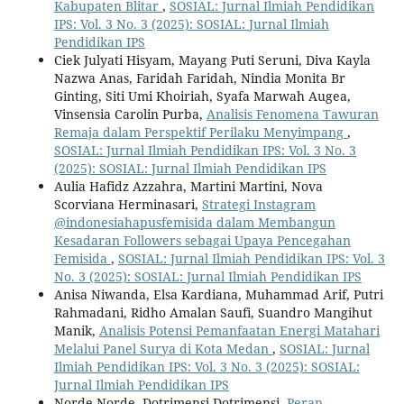
Kabupaten Blitar
,
SOSIAL: Jurnal Ilmiah Pendidikan
IPS: Vol. 3 No. 3 (2025): SOSIAL: Jurnal Ilmiah
Pendidikan IPS
Ciek Julyati Hisyam, Mayang Puti Seruni, Diva Kayla
Nazwa Anas, Faridah Faridah, Nindia Monita Br
Ginting, Siti Umi Khoiriah, Syafa Marwah Augea,
Vinsensia Carolin Purba,
Analisis Fenomena Tawuran
Remaja dalam Perspektif Perilaku Menyimpang
,
SOSIAL: Jurnal Ilmiah Pendidikan IPS: Vol. 3 No. 3
(2025): SOSIAL: Jurnal Ilmiah Pendidikan IPS
Aulia Hafidz Azzahra, Martini Martini, Nova
Scorviana Herminasari,
Strategi Instagram
@indonesiahapusfemisida dalam Membangun
Kesadaran Followers sebagai Upaya Pencegahan
Femisida
,
SOSIAL: Jurnal Ilmiah Pendidikan IPS: Vol. 3
No. 3 (2025): SOSIAL: Jurnal Ilmiah Pendidikan IPS
Anisa Niwanda, Elsa Kardiana, Muhammad Arif, Putri
Rahmadani, Ridho Amalan Saufi, Suandro Mangihut
Manik,
Analisis Potensi Pemanfaatan Energi Matahari
Melalui Panel Surya di Kota Medan
,
SOSIAL: Jurnal
Ilmiah Pendidikan IPS: Vol. 3 No. 3 (2025): SOSIAL:
Jurnal Ilmiah Pendidikan IPS
Norde Norde, Dotrimensi Dotrimensi,
Peran