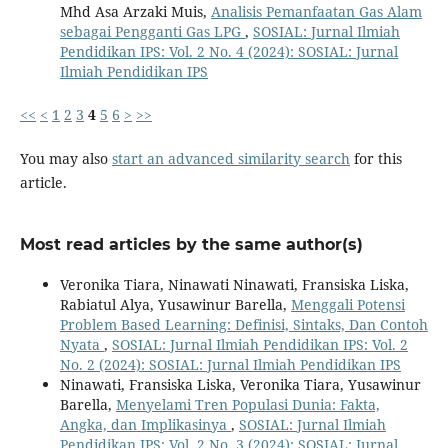
Mhd Asa Arzaki Muis,
Analisis Pemanfaatan Gas Alam
sebagai Pengganti Gas LPG
,
SOSIAL: Jurnal Ilmiah
Pendidikan IPS: Vol. 2 No. 4 (2024): SOSIAL: Jurnal
Ilmiah Pendidikan IPS
<<
<
1
2
3
4
5
6
>
>>
You may also
start an advanced similarity search
for this
article.
Most read articles by the same author(s)
Veronika Tiara, Ninawati Ninawati, Fransiska Liska,
Rabiatul Alya, Yusawinur Barella,
Menggali Potensi
Problem Based Learning: Definisi, Sintaks, Dan Contoh
Nyata
,
SOSIAL: Jurnal Ilmiah Pendidikan IPS: Vol. 2
No. 2 (2024): SOSIAL: Jurnal Ilmiah Pendidikan IPS
Ninawati, Fransiska Liska, Veronika Tiara, Yusawinur
Barella,
Menyelami Tren Populasi Dunia: Fakta,
Angka, dan Implikasinya
,
SOSIAL: Jurnal Ilmiah
Pendidikan IPS: Vol. 2 No. 3 (2024): SOSIAL: Jurnal