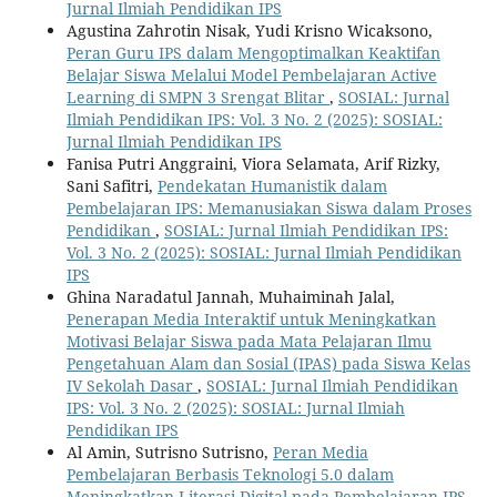
Jurnal Ilmiah Pendidikan IPS
Agustina Zahrotin Nisak, Yudi Krisno Wicaksono,
Peran Guru IPS dalam Mengoptimalkan Keaktifan
Belajar Siswa Melalui Model Pembelajaran Active
Learning di SMPN 3 Srengat Blitar
,
SOSIAL: Jurnal
Ilmiah Pendidikan IPS: Vol. 3 No. 2 (2025): SOSIAL:
Jurnal Ilmiah Pendidikan IPS
Fanisa Putri Anggraini, Viora Selamata, Arif Rizky,
Sani Safitri,
Pendekatan Humanistik dalam
Pembelajaran IPS: Memanusiakan Siswa dalam Proses
Pendidikan
,
SOSIAL: Jurnal Ilmiah Pendidikan IPS:
Vol. 3 No. 2 (2025): SOSIAL: Jurnal Ilmiah Pendidikan
IPS
Ghina Naradatul Jannah, Muhaiminah Jalal,
Penerapan Media Interaktif untuk Meningkatkan
Motivasi Belajar Siswa pada Mata Pelajaran Ilmu
Pengetahuan Alam dan Sosial (IPAS) pada Siswa Kelas
IV Sekolah Dasar
,
SOSIAL: Jurnal Ilmiah Pendidikan
IPS: Vol. 3 No. 2 (2025): SOSIAL: Jurnal Ilmiah
Pendidikan IPS
Al Amin, Sutrisno Sutrisno,
Peran Media
Pembelajaran Berbasis Teknologi 5.0 dalam
Meningkatkan Literasi Digital pada Pembelajaran IPS