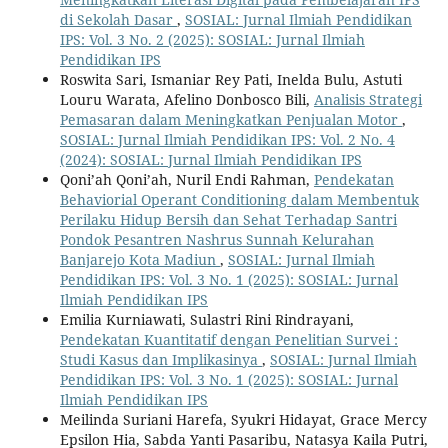
di Sekolah Dasar
,
SOSIAL: Jurnal Ilmiah Pendidikan
IPS: Vol. 3 No. 2 (2025): SOSIAL: Jurnal Ilmiah
Pendidikan IPS
Roswita Sari, Ismaniar Rey Pati, Inelda Bulu, Astuti
Louru Warata, Afelino Donbosco Bili,
Analisis Strategi
Pemasaran dalam Meningkatkan Penjualan Motor
,
SOSIAL: Jurnal Ilmiah Pendidikan IPS: Vol. 2 No. 4
(2024): SOSIAL: Jurnal Ilmiah Pendidikan IPS
Qoni’ah Qoni’ah, Nuril Endi Rahman,
Pendekatan
Behaviorial Operant Conditioning dalam Membentuk
Perilaku Hidup Bersih dan Sehat Terhadap Santri
Pondok Pesantren Nashrus Sunnah Kelurahan
Banjarejo Kota Madiun
,
SOSIAL: Jurnal Ilmiah
Pendidikan IPS: Vol. 3 No. 1 (2025): SOSIAL: Jurnal
Ilmiah Pendidikan IPS
Emilia Kurniawati, Sulastri Rini Rindrayani,
Pendekatan Kuantitatif dengan Penelitian Survei :
Studi Kasus dan Implikasinya
,
SOSIAL: Jurnal Ilmiah
Pendidikan IPS: Vol. 3 No. 1 (2025): SOSIAL: Jurnal
Ilmiah Pendidikan IPS
Meilinda Suriani Harefa, Syukri Hidayat, Grace Mercy
Epsilon Hia, Sabda Yanti Pasaribu, Natasya Kaila Putri,