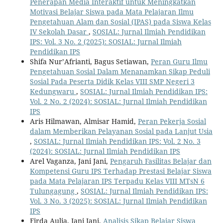
Penerapan Media Interaktif untuk Meningkatkan
Motivasi Belajar Siswa pada Mata Pelajaran Ilmu
Pengetahuan Alam dan Sosial (IPAS) pada Siswa Kelas
IV Sekolah Dasar
,
SOSIAL: Jurnal Ilmiah Pendidikan
IPS: Vol. 3 No. 2 (2025): SOSIAL: Jurnal Ilmiah
Pendidikan IPS
Shifa Nur’Afrianti, Bagus Setiawan,
Peran Guru Ilmu
Pengetahuan Sosial Dalam Menanamkan Sikap Peduli
Sosial Pada Peserta Didik Kelas VIII SMP Negeri 3
Kedungwaru
,
SOSIAL: Jurnal Ilmiah Pendidikan IPS:
Vol. 2 No. 2 (2024): SOSIAL: Jurnal Ilmiah Pendidikan
IPS
Aris Hilmawan, Almisar Hamid,
Peran Pekerja Sosial
dalam Memberikan Pelayanan Sosial pada Lanjut Usia
,
SOSIAL: Jurnal Ilmiah Pendidikan IPS: Vol. 2 No. 3
(2024): SOSIAL: Jurnal Ilmiah Pendidikan IPS
Arel Vaganza, Jani Jani,
Pengaruh Fasilitas Belajar dan
Kompetensi Guru IPS Terhadap Prestasi Belajar Siswa
pada Mata Pelajaran IPS Terpadu Kelas VIII MTsN 6
Tulungagung
,
SOSIAL: Jurnal Ilmiah Pendidikan IPS:
Vol. 3 No. 3 (2025): SOSIAL: Jurnal Ilmiah Pendidikan
IPS
Firda Aulia, Jani Jani,
Analisis Sikap Belajar Siswa