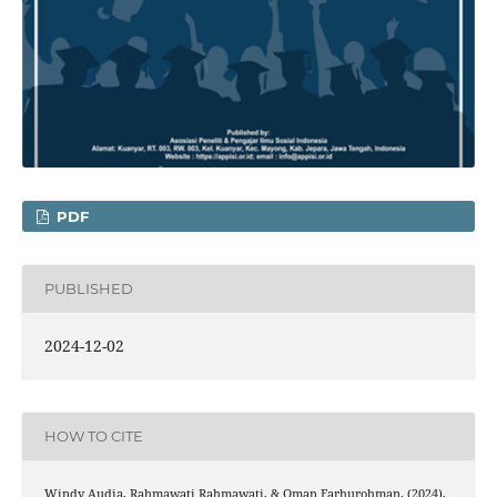
PDF
PUBLISHED
2024-12-02
HOW TO CITE
Windy Audia, Rahmawati Rahmawati, & Oman Farhurohman. (2024).