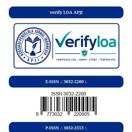
verify LOA APJI
E-ISSN .:
3032-2200
:.
P-ISSN .:
3032-2553
:.