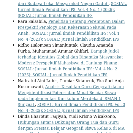
dari Budaya Lokal Masyarakat Nagari Gadut
,
SOSIAL:
Jurnal Ilmiah Pendidikan IPS: Vol. 4 No. 1 (2026):
SOSIAL: Jurnal Ilmiah Pendidikan IPS
Rara Salsabila,
Penelitian Tentang Perempuan Dalam
Prespektif Penology Dan Kekerasan Seksual Pada
Anak
,
SOSIAL: Jurnal Ilmiah Pendidikan IPS: Vol. 1
No. 4 (2023): SOSIAL: Jurnal Ilmiah Pendidikan IPS
Ridho Halomoan Simanjuntak, Claudia Amanda
Purba, Muhammad Ammar Ghifari,
Dampak Judol
terhadap Identitas Global dan Dinamika Masyarakat
Modern: Perspektif Mahasiswa di Tanjung Pinang
,
SOSIAL: Jurnal Ilmiah Pendidikan IPS: Vol. 4 No. 2
(2026): SOSIAL: Jurnal Ilmiah Pendidikan IPS
Nadratul Aini Lubis, Tumiar Sidauruk, Eka Suci Anja
Kusumawati,
Analisis Kesulitan Guru Geografi dalam
Mengidentifikasi Potensi dan Minat Belajar Siswa
pada Implementasi Kurikulum Merdeka di SMAN 1
Sunggal
,
SOSIAL: Jurnal Ilmiah Pendidikan IPS: Vol. 3
No. 4 (2025): SOSIAL: Jurnal Ilmiah Pendidikan IPS
Dinda Bharotut Taqiyah, Yudi Krisno Wicaksono,
Hubungan antara Dukungan Orang Tua dan Guru
dengan Prestasi Belajar Geografi Siswa Kelas X di MA