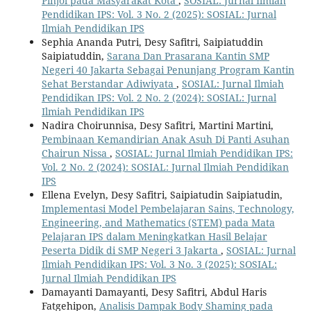
Pinjol pada Masyarakat Kota
,
SOSIAL: Jurnal Ilmiah
Pendidikan IPS: Vol. 3 No. 2 (2025): SOSIAL: Jurnal
Ilmiah Pendidikan IPS
Sephia Ananda Putri, Desy Safitri, Saipiatuddin
Saipiatuddin,
Sarana Dan Prasarana Kantin SMP
Negeri 40 Jakarta Sebagai Penunjang Program Kantin
Sehat Berstandar Adiwiyata
,
SOSIAL: Jurnal Ilmiah
Pendidikan IPS: Vol. 2 No. 2 (2024): SOSIAL: Jurnal
Ilmiah Pendidikan IPS
Nadira Choirunnisa, Desy Safitri, Martini Martini,
Pembinaan Kemandirian Anak Asuh Di Panti Asuhan
Chairun Nissa
,
SOSIAL: Jurnal Ilmiah Pendidikan IPS:
Vol. 2 No. 2 (2024): SOSIAL: Jurnal Ilmiah Pendidikan
IPS
Ellena Evelyn, Desy Safitri, Saipiatudin Saipiatudin,
Implementasi Model Pembelajaran Sains, Technology,
Engineering, and Mathematics (STEM) pada Mata
Pelajaran IPS dalam Meningkatkan Hasil Belajar
Peserta Didik di SMP Negeri 3 Jakarta
,
SOSIAL: Jurnal
Ilmiah Pendidikan IPS: Vol. 3 No. 3 (2025): SOSIAL:
Jurnal Ilmiah Pendidikan IPS
Damayanti Damayanti, Desy Safitri, Abdul Haris
Fatgehipon,
Analisis Dampak Body Shaming pada