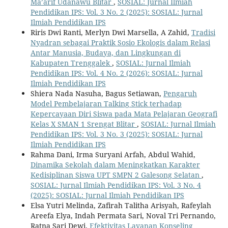
Ma’arif Udanawu Blitar
,
SOSIAL: Jurnal Ilmiah
Pendidikan IPS: Vol. 3 No. 2 (2025): SOSIAL: Jurnal
Ilmiah Pendidikan IPS
Riris Dwi Ranti, Merlyn Dwi Marsella, A Zahid,
Tradisi
Nyadran sebagai Praktik Sosio Ekologis dalam Relasi
Antar Manusia, Budaya, dan Lingkungan di
Kabupaten Trenggalek
,
SOSIAL: Jurnal Ilmiah
Pendidikan IPS: Vol. 4 No. 2 (2026): SOSIAL: Jurnal
Ilmiah Pendidikan IPS
Shiera Nada Nasuha, Bagus Setiawan,
Pengaruh
Model Pembelajaran Talking Stick terhadap
Kepercayaan Diri Siswa pada Mata Pelajaran Geografi
Kelas X SMAN 1 Srengat Blitar
,
SOSIAL: Jurnal Ilmiah
Pendidikan IPS: Vol. 3 No. 3 (2025): SOSIAL: Jurnal
Ilmiah Pendidikan IPS
Rahma Dani, Irma Suryani Arfah, Abdul Wahid,
Dinamika Sekolah dalam Meningkatkan Karakter
Kedisiplinan Siswa UPT SMPN 2 Galesong Selatan
,
SOSIAL: Jurnal Ilmiah Pendidikan IPS: Vol. 3 No. 4
(2025): SOSIAL: Jurnal Ilmiah Pendidikan IPS
Elsa Yutri Melinda, Zafirah Talitha Arisyah, Rafeylah
Areefa Elya, Indah Permata Sari, Noval Tri Pernando,
Ratna Sari Dewi,
Efektivitas Layanan Konseling