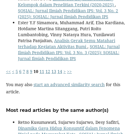
Kelompok dalam Penelitian Terkini (2020-2025)
,
SOSIAL: Jurnal Ilmiah Pendidikan IPS: Vol. 3 No. 2
(2025): SOSIAL: Jurnal Ilmiah Pendidikan IPS
Ester Y.F Simamora, Muhammad Arif, Elsa Kardiana,
Hotdame Martina Sitanggang, Putri Roito
Lumbantobing, Vinny Natasya Hura, Yunilawati
Patrisa Panjaitan,
Analisis Gerak Semu Matahari
terhadap Kegiatan Aktivitas Bumi
,
SOSIAL: Jurnal
Ilmiah Pendidikan IPS: Vol. 3 No. 3 (2025): SOSIAL:
Jurnal Ilmiah Pendidikan IPS
<<
<
5
6
7
8
9
10
11
12
13
14
>
>>
You may also
start an advanced similarity search
for this
article.
Most read articles by the same author(s)
Retno Kusumawati, Sujarwo Sujarwo, Desy Safitri,
Dinamika Gaya Hidup Konsumtif dalam Fenomena