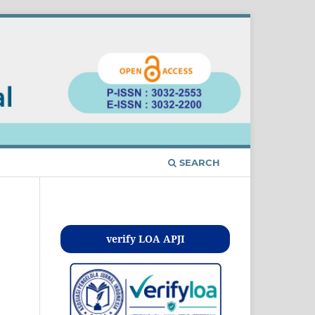
SEARCH
Kontak
verify LOA APJI