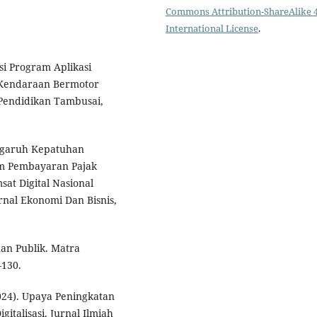
Commons Attribution-ShareAlike 4
International License
.
si Program Aplikasi
 Kendaraan Bermotor
 Pendidikan Tambusai,
 Pengaruh Kepatuhan
m Pembayaran Pajak
at Digital Nasional
rnal Ekonomi Dan Bisnis,
nan Publik. Matra
–130.
2024). Upaya Peningkatan
italisasi. Jurnal Ilmiah