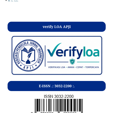
Kontak
verify LOA APJI
E-ISSN .:
3032-2200
:.