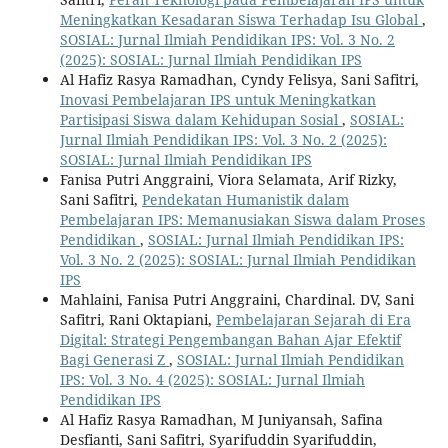
Meningkatkan Kesadaran Siswa Terhadap Isu Global
,
SOSIAL: Jurnal Ilmiah Pendidikan IPS: Vol. 3 No. 2
(2025): SOSIAL: Jurnal Ilmiah Pendidikan IPS
Al Hafiz Rasya Ramadhan, Cyndy Felisya, Sani Safitri,
Inovasi Pembelajaran IPS untuk Meningkatkan
Partisipasi Siswa dalam Kehidupan Sosial
,
SOSIAL:
Jurnal Ilmiah Pendidikan IPS: Vol. 3 No. 2 (2025):
SOSIAL: Jurnal Ilmiah Pendidikan IPS
Fanisa Putri Anggraini, Viora Selamata, Arif Rizky,
Sani Safitri,
Pendekatan Humanistik dalam
Pembelajaran IPS: Memanusiakan Siswa dalam Proses
Pendidikan
,
SOSIAL: Jurnal Ilmiah Pendidikan IPS:
Vol. 3 No. 2 (2025): SOSIAL: Jurnal Ilmiah Pendidikan
IPS
Mahlaini, Fanisa Putri Anggraini, Chardinal. DV, Sani
Safitri, Rani Oktapiani,
Pembelajaran Sejarah di Era
Digital: Strategi Pengembangan Bahan Ajar Efektif
Bagi Generasi Z
,
SOSIAL: Jurnal Ilmiah Pendidikan
IPS: Vol. 3 No. 4 (2025): SOSIAL: Jurnal Ilmiah
Pendidikan IPS
Al Hafiz Rasya Ramadhan, M Juniyansah, Safina
Desfianti, Sani Safitri, Syarifuddin Syarifuddin,