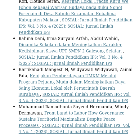
Kofi, Clotilde Seran,
Kearifan Lokal Tradisi Kuru We
Fohon Sebagai Warisan Budaya pada Suku Nonot
Forenain di Desa Babulu Kecamatan Kobalima
Kabupaten Malaka
,
SOSIAL: Jurnal Ilmiah Pendidikan
IPS: Vol. 3 No. 4 (2025): SOSIAL: Jurnal Ilmiah
Pendidikan IPS
Rahma Dani, Irma Suryani Arfah, Abdul Wahid,
Dinamika Sekolah dalam Meningkatkan Karakter
Kedisiplinan Siswa UPT SMPN 2 Galesong Selatan
,
SOSIAL: Jurnal Ilmiah Pendidikan IPS: Vol. 3 No. 4
(2025): SOSIAL: Jurnal Ilmiah Pendidikan IPS
Kartikahadi Mangesti N, Widyawati Widyawati, Zainal
Fata,
Kebijakan Pemberdayaan UMKM Melalui
Program Pejuang Muda dalam Meningkatkan Daya
Saing Ekonomi Lokal oleh Pemerintah Daerah
Surabaya
,
SOSIAL: Jurnal Ilmiah Pendidikan IPS: Vol.
3 No. 4 (2025): SOSIAL: Jurnal Ilmiah Pendidikan IPS
Muhammad Ramadhanta Sayeed Hermanda, Windy
Dermawan,
From Land to Labor How Governance
Sustains Territorial Maximalism Despite Peace
Processes
,
SOSIAL: Jurnal Ilmiah Pendidikan IPS: Vol.
4 No. 1 (2026): SOSIAL: Jurnal Ilmiah Pendidikan IPS