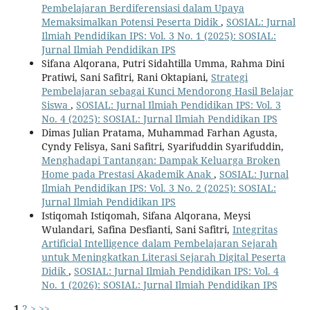
Pembelajaran Berdiferensiasi dalam Upaya
Memaksimalkan Potensi Peserta Didik
,
SOSIAL: Jurnal
Ilmiah Pendidikan IPS: Vol. 3 No. 1 (2025): SOSIAL:
Jurnal Ilmiah Pendidikan IPS
Sifana Alqorana, Putri Sidahtilla Umma, Rahma Dini
Pratiwi, Sani Safitri, Rani Oktapiani,
Strategi
Pembelajaran sebagai Kunci Mendorong Hasil Belajar
Siswa
,
SOSIAL: Jurnal Ilmiah Pendidikan IPS: Vol. 3
No. 4 (2025): SOSIAL: Jurnal Ilmiah Pendidikan IPS
Dimas Julian Pratama, Muhammad Farhan Agusta,
Cyndy Felisya, Sani Safitri, Syarifuddin Syarifuddin,
Menghadapi Tantangan: Dampak Keluarga Broken
Home pada Prestasi Akademik Anak
,
SOSIAL: Jurnal
Ilmiah Pendidikan IPS: Vol. 3 No. 2 (2025): SOSIAL:
Jurnal Ilmiah Pendidikan IPS
Istiqomah Istiqomah, Sifana Alqorana, Meysi
Wulandari, Safina Desfianti, Sani Safitri,
Integritas
Artificial Intelligence dalam Pembelajaran Sejarah
untuk Meningkatkan Literasi Sejarah Digital Peserta
Didik
,
SOSIAL: Jurnal Ilmiah Pendidikan IPS: Vol. 4
No. 1 (2026): SOSIAL: Jurnal Ilmiah Pendidikan IPS
1
2
>
>>