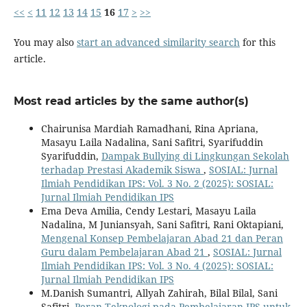
<<
<
11
12
13
14
15
16
17
>
>>
You may also
start an advanced similarity search
for this
article.
Most read articles by the same author(s)
Chairunisa Mardiah Ramadhani, Rina Apriana,
Masayu Laila Nadalina, Sani Safitri, Syarifuddin
Syarifuddin,
Dampak Bullying di Lingkungan Sekolah
terhadap Prestasi Akademik Siswa
,
SOSIAL: Jurnal
Ilmiah Pendidikan IPS: Vol. 3 No. 2 (2025): SOSIAL:
Jurnal Ilmiah Pendidikan IPS
Ema Deva Amilia, Cendy Lestari, Masayu Laila
Nadalina, M Juniansyah, Sani Safitri, Rani Oktapiani,
Mengenal Konsep Pembelajaran Abad 21 dan Peran
Guru dalam Pembelajaran Abad 21
,
SOSIAL: Jurnal
Ilmiah Pendidikan IPS: Vol. 3 No. 4 (2025): SOSIAL:
Jurnal Ilmiah Pendidikan IPS
M.Danish Sumantri, Allyah Zahirah, Bilal Bilal, Sani
Safitri,
Peran Teknologi pada Pembelajaran IPS untuk