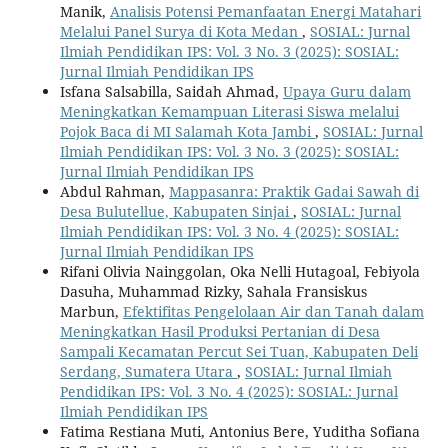
Manik,
Analisis Potensi Pemanfaatan Energi Matahari
Melalui Panel Surya di Kota Medan
,
SOSIAL: Jurnal
Ilmiah Pendidikan IPS: Vol. 3 No. 3 (2025): SOSIAL:
Jurnal Ilmiah Pendidikan IPS
Isfana Salsabilla, Saidah Ahmad,
Upaya Guru dalam
Meningkatkan Kemampuan Literasi Siswa melalui
Pojok Baca di MI Salamah Kota Jambi
,
SOSIAL: Jurnal
Ilmiah Pendidikan IPS: Vol. 3 No. 3 (2025): SOSIAL:
Jurnal Ilmiah Pendidikan IPS
Abdul Rahman,
Mappasanra: Praktik Gadai Sawah di
Desa Bulutellue, Kabupaten Sinjai
,
SOSIAL: Jurnal
Ilmiah Pendidikan IPS: Vol. 3 No. 4 (2025): SOSIAL:
Jurnal Ilmiah Pendidikan IPS
Rifani Olivia Nainggolan, Oka Nelli Hutagoal, Febiyola
Dasuha, Muhammad Rizky, Sahala Fransiskus
Marbun,
Efektifitas Pengelolaan Air dan Tanah dalam
Meningkatkan Hasil Produksi Pertanian di Desa
Sampali Kecamatan Percut Sei Tuan, Kabupaten Deli
Serdang, Sumatera Utara
,
SOSIAL: Jurnal Ilmiah
Pendidikan IPS: Vol. 3 No. 4 (2025): SOSIAL: Jurnal
Ilmiah Pendidikan IPS
Fatima Restiana Muti, Antonius Bere, Yuditha Sofiana