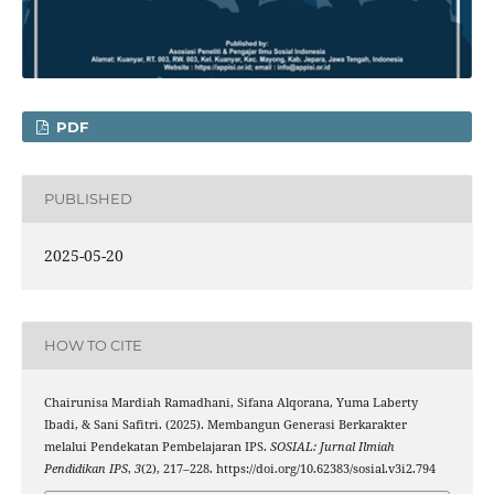
PDF
PUBLISHED
2025-05-20
HOW TO CITE
Chairunisa Mardiah Ramadhani, Sifana Alqorana, Yuma Laberty
Ibadi, & Sani Safitri. (2025). Membangun Generasi Berkarakter
melalui Pendekatan Pembelajaran IPS.
SOSIAL: Jurnal Ilmiah
Pendidikan IPS
,
3
(2), 217–228. https://doi.org/10.62383/sosial.v3i2.794