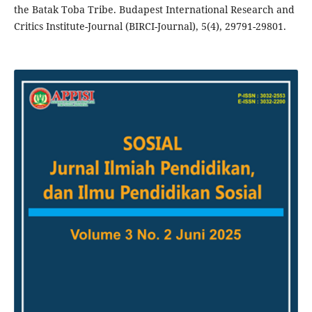
the Batak Toba Tribe. Budapest International Research and
Critics Institute-Journal (BIRCI-Journal), 5(4), 29791-29801.