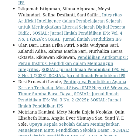
IPS
Istiqomah Istiqomah, Sifana Alqorana, Meysi
Wulandari, Safina Desfianti, Sani Safitri,
Integritas
Artificial Intelligence dalam Pembelajaran Sejarah
untuk Meningkatkan Literasi Sejarah Digital Peserta
Didik
,
SOSIAL: Jurnal Ilmiah Pendidikan IPS: Vol. 4
No. 1 (2026): SOSIAL: Jurnal Ilmiah Pendidikan IPS
Ulan Dari, Luna Erika Putri, Nadia Widyana Sari,
Zulandi Adha, Rahma Marlia Sari, Nurhaliza Hersa
Oktavia, Rikiawan Rikiawan,
Pendidikan Antikorupsi :
Peran Institusi Pendidikan dalam Membangun
Integritas
,
SOSIAL: Jurnal Ilmiah Pendidikan IPS: Vol.
3 No. 1 (2025): SOSIAL: Jurnal Ilmiah Pendidikan IPS
Desi Ernawati Lende,
Pentingnya Pendidikan Agama
Kristen Terhadap Moral Siswa SMP Negeri 6 Wewewa
Timur Sumba Barat Daya
,
SOSIAL: Jurnal Ilmiah
Pendidikan IPS: Vol. 3 No. 2 (2025): SOSIAL: Jurnal
Ilmiah Pendidikan IPS
Metriana Kamlasi, Mety Maria Enjela Neolaka, Quin
Elisabeth Dima, Angita Ever Yismaya Sae, Yanti Y. E
Sole,
Upaya Kepala Sekolah dalam Meningkatkan
Manajemen Mutu Pendidikan Sekolah Dasar
,
SOSIAL: