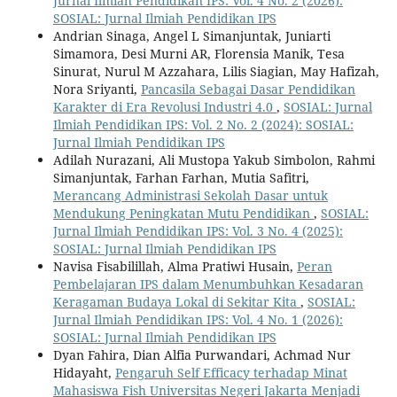
Jurnal Ilmiah Pendidikan IPS: Vol. 4 No. 2 (2026):
SOSIAL: Jurnal Ilmiah Pendidikan IPS
Andrian Sinaga, Angel L Simanjuntak, Juniarti
Simamora, Desi Murni AR, Florensia Manik, Tesa
Sinurat, Nurul M Azzahara, Lilis Siagian, May Hafizah,
Nora Sriyanti,
Pancasila Sebagai Dasar Pendidikan
Karakter di Era Revolusi Industri 4.0
,
SOSIAL: Jurnal
Ilmiah Pendidikan IPS: Vol. 2 No. 2 (2024): SOSIAL:
Jurnal Ilmiah Pendidikan IPS
Adilah Nurazani, Ali Mustopa Yakub Simbolon, Rahmi
Simanjuntak, Farhan Farhan, Mutia Safitri,
Merancang Administrasi Sekolah Dasar untuk
Mendukung Peningkatan Mutu Pendidikan
,
SOSIAL:
Jurnal Ilmiah Pendidikan IPS: Vol. 3 No. 4 (2025):
SOSIAL: Jurnal Ilmiah Pendidikan IPS
Navisa Fisabilillah, Alma Pratiwi Husain,
Peran
Pembelajaran IPS dalam Menumbuhkan Kesadaran
Keragaman Budaya Lokal di Sekitar Kita
,
SOSIAL:
Jurnal Ilmiah Pendidikan IPS: Vol. 4 No. 1 (2026):
SOSIAL: Jurnal Ilmiah Pendidikan IPS
Dyan Fahira, Dian Alfia Purwandari, Achmad Nur
Hidayaht,
Pengaruh Self Efficacy terhadap Minat
Mahasiswa Fish Universitas Negeri Jakarta Menjadi