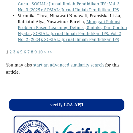
Guru
,
SOSIAL: Jurnal Ilmiah Pendidikan IPS: Vol. 3
No. 3 (2025): SOSIAL: Jurnal Ilmiah Pendidikan IPS
Veronika Tiara, Ninawati Ninawati, Fransiska Liska,
Rabiatul Alya, Yusawinur Barella,
Menggali Potensi
Problem Based Learning: Definisi, Sintaks, Dan Contoh
Nyata
,
SOSIAL: Jurnal Ilmiah Pendidikan IPS: Vol. 2
No. 2 (2024): SOSIAL: Jurnal Ilmiah Pendidikan IPS
1
2
3
4
5
6
7
8
9
10
>
>>
You may also
start an advanced similarity search
for this
article.
Kontak
verify LOA APJI