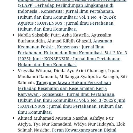
(SLAPP) Terhadap Perlindungan Lingkungan di
Indonesia
,
Konsensus : Jurnal Ilmu Pertahanan,
Hukum dan Ilmu Komunikasi: Vol. 1 No. 4 (2024):
Agustus : KONSENSUS : Jurnal Ilmu Pertahanan,
Hukum dan Ilmu Komunikasi
Nabila Salsabila Putri Azha Kastella, Agussalim
Burhanuddin, Ahmad Rifqih Ghazali,
Ancaman
Keamanan Pesisir
,
Konsensus : Jurnal Ilmu
Pertahanan, Hukum dan Ilmu Komunikasi: Vol. 2 No. 3
(2025): Juni : KONSENSUS : Jurnal Ilmu Pertahanan,
Hukum dan Ilmu Komunikasi
Vressilia Witama, Dinda Ayu Arini Chaniago, Irpan
Mauliandi Damanik, M Rangga Syahputra Saragih, Siti
Salmiah,
Tanggung Jawab Hukum Perusahaan
terhadap Kesehatan dan Keselamatan Kerja
Karyawan
,
Konsensus : Jurnal Ilmu Pertahanan,
Hukum dan Ilmu Komunikasi: Vol. 2 No. 3 (2025): Juni
: KONSENSUS : Jurnal Ilmu Pertahanan, Hukum dan
Ilmu Komunikasi
Ahmad Muhamad Mustain Nasoha, Ashfiya Nur
Atqiya, Tya Nur Ramadani, Widya Nur Hidayah, Elok
Salmah Nasicha,
Peran Kewarganegaraan Digital