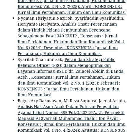
Konsensus : Jurnal Ilmu Pertahanan, Hukum dan Ilmu
Komunikasi: Vol. 2 No. 2 (2025): April : KONSENSUS :
Jurnal Ilmu Pertahanan, Hukum dan Ilmu Komunikasi
Nyoman Fitriyatun Naziroh, Syarifuddin Syarifuddin,
Heriyanto Heriyanto,
Analisis Unsur Perencanaan
dalam Tindak Pidana Pembunuhan Berencana
Sebagaimana Pasal 340 KUHP
,
Konsensus : Jurnal
Ilmu Pertahanan, Hukum dan Ilmu Komunikasi: Vol. 1
No. 6 (2024): Desember: KONSENSUS : Jurnal Ilmu
Pertahanan, Hukum dan Ilmu Komunikasi
Syarifah Chairunnisak,
Peran dan Strategi Public
Relations Officer (PRO) dalam Mengoptimalkan
Layanan Informasi RSUD dr. Zainoel Abidin di Banda
Aceh
,
Konsensus : Jurnal Ilmu Pertahanan, Hukum
dan Ilmu Komunikasi: Vol. 2 No. 1 (2025): Februari :
KONSENSUS : Jurnal Ilmu Pertahanan, Hukum dan
Ilmu Komunikasi
Bagus Ary Darmawan, M. Reza Saputra, Jaenal Aripin,
Analisis Hak Asuh Anak Dalam Putusan Pengadilan
Agama Lahat Nomor 685/Pdt.G/2022/PA.LT: Perspektif
Maqâsid Al-Syarî’ah Muhammad Thâhir Ibn Âsyûr
,
Konsensus : Jurnal Ilmu Pertahanan, Hukum dan Ilmu
Komunikasi: Vol. 1 No. 4 (2024): Agustus : KONSENSUS