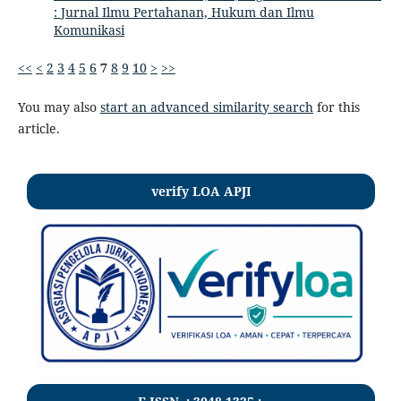
: Jurnal Ilmu Pertahanan, Hukum dan Ilmu
Komunikasi
<<
<
2
3
4
5
6
7
8
9
10
>
>>
You may also
start an advanced similarity search
for this
article.
verify LOA APJI