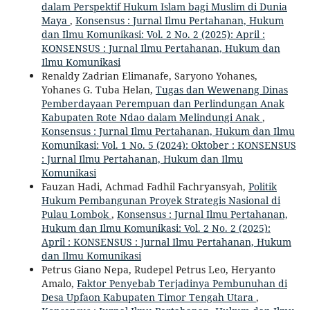
dalam Perspektif Hukum Islam bagi Muslim di Dunia
Maya
,
Konsensus : Jurnal Ilmu Pertahanan, Hukum
dan Ilmu Komunikasi: Vol. 2 No. 2 (2025): April :
KONSENSUS : Jurnal Ilmu Pertahanan, Hukum dan
Ilmu Komunikasi
Renaldy Zadrian Elimanafe, Saryono Yohanes,
Yohanes G. Tuba Helan,
Tugas dan Wewenang Dinas
Pemberdayaan Perempuan dan Perlindungan Anak
Kabupaten Rote Ndao dalam Melindungi Anak
,
Konsensus : Jurnal Ilmu Pertahanan, Hukum dan Ilmu
Komunikasi: Vol. 1 No. 5 (2024): Oktober : KONSENSUS
: Jurnal Ilmu Pertahanan, Hukum dan Ilmu
Komunikasi
Fauzan Hadi, Achmad Fadhil Fachryansyah,
Politik
Hukum Pembangunan Proyek Strategis Nasional di
Pulau Lombok
,
Konsensus : Jurnal Ilmu Pertahanan,
Hukum dan Ilmu Komunikasi: Vol. 2 No. 2 (2025):
April : KONSENSUS : Jurnal Ilmu Pertahanan, Hukum
dan Ilmu Komunikasi
Petrus Giano Nepa, Rudepel Petrus Leo, Heryanto
Amalo,
Faktor Penyebab Terjadinya Pembunuhan di
Desa Upfaon Kabupaten Timor Tengah Utara
,