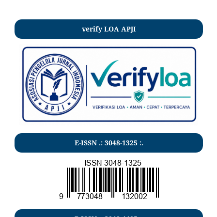
verify LOA APJI
E-ISSN .:
3048-1325
:.