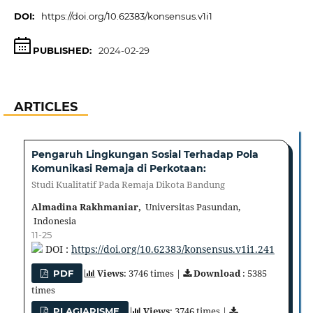
DOI:
https://doi.org/10.62383/konsensus.v1i1
PUBLISHED:
2024-02-29
ARTICLES
Pengaruh Lingkungan Sosial Terhadap Pola
Komunikasi Remaja di Perkotaan:
Studi Kualitatif Pada Remaja Dikota Bandung
Almadina Rakhmaniar,
Universitas Pasundan,
Indonesia
11-25
DOI :
https://doi.org/10.62383/konsensus.v1i1.241
Views
: 3746 times |
Download
: 5385
PDF
times
Views
: 3746 times |
PLAGIARISME