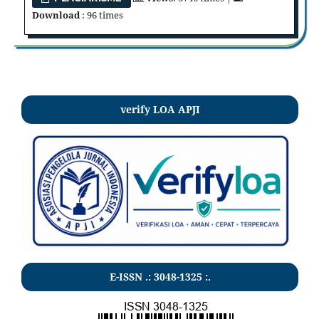
Download
: 96 times
verify LOA APJI
E-ISSN .:
3048-1325
:.