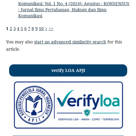
Komunikasi: Vol. 1 No. 4 (2024): Agustus : KONSENSUS
: Jurnal Ilmu Pertahanan, Hukum dan Ilmu
Komunikasi
1
2
3
4
5
6
7
8
9
10
>
>>
You may also
start an advanced similarity search
for this
article.
verify LOA APJI