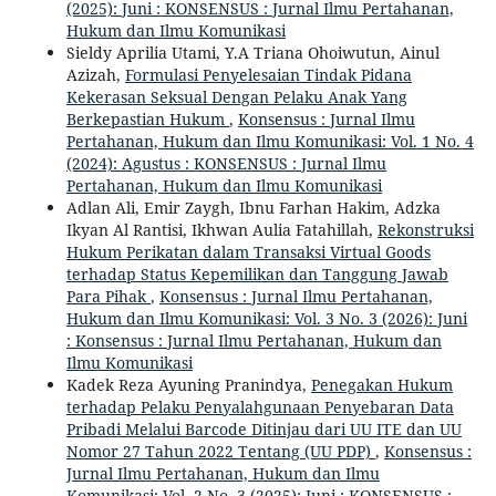
(2025): Juni : KONSENSUS : Jurnal Ilmu Pertahanan,
Hukum dan Ilmu Komunikasi
Sieldy Aprilia Utami, Y.A Triana Ohoiwutun, Ainul
Azizah,
Formulasi Penyelesaian Tindak Pidana
Kekerasan Seksual Dengan Pelaku Anak Yang
Berkepastian Hukum
,
Konsensus : Jurnal Ilmu
Pertahanan, Hukum dan Ilmu Komunikasi: Vol. 1 No. 4
(2024): Agustus : KONSENSUS : Jurnal Ilmu
Pertahanan, Hukum dan Ilmu Komunikasi
Adlan Ali, Emir Zaygh, Ibnu Farhan Hakim, Adzka
Ikyan Al Rantisi, Ikhwan Aulia Fatahillah,
Rekonstruksi
Hukum Perikatan dalam Transaksi Virtual Goods
terhadap Status Kepemilikan dan Tanggung Jawab
Para Pihak
,
Konsensus : Jurnal Ilmu Pertahanan,
Hukum dan Ilmu Komunikasi: Vol. 3 No. 3 (2026): Juni
: Konsensus : Jurnal Ilmu Pertahanan, Hukum dan
Ilmu Komunikasi
Kadek Reza Ayuning Pranindya,
Penegakan Hukum
terhadap Pelaku Penyalahgunaan Penyebaran Data
Pribadi Melalui Barcode Ditinjau dari UU ITE dan UU
Nomor 27 Tahun 2022 Tentang (UU PDP)
,
Konsensus :
Jurnal Ilmu Pertahanan, Hukum dan Ilmu
Komunikasi: Vol. 2 No. 3 (2025): Juni : KONSENSUS :