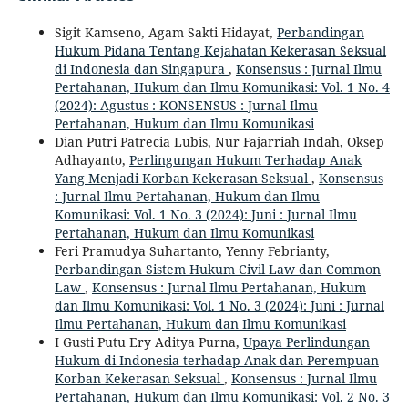
Sigit Kamseno, Agam Sakti Hidayat,
Perbandingan
Hukum Pidana Tentang Kejahatan Kekerasan Seksual
di Indonesia dan Singapura
,
Konsensus : Jurnal Ilmu
Pertahanan, Hukum dan Ilmu Komunikasi: Vol. 1 No. 4
(2024): Agustus : KONSENSUS : Jurnal Ilmu
Pertahanan, Hukum dan Ilmu Komunikasi
Dian Putri Patrecia Lubis, Nur Fajarriah Indah, Oksep
Adhayanto,
Perlingungan Hukum Terhadap Anak
Yang Menjadi Korban Kekerasan Seksual
,
Konsensus
: Jurnal Ilmu Pertahanan, Hukum dan Ilmu
Komunikasi: Vol. 1 No. 3 (2024): Juni : Jurnal Ilmu
Pertahanan, Hukum dan Ilmu Komunikasi
Feri Pramudya Suhartanto, Yenny Febrianty,
Perbandingan Sistem Hukum Civil Law dan Common
Law
,
Konsensus : Jurnal Ilmu Pertahanan, Hukum
dan Ilmu Komunikasi: Vol. 1 No. 3 (2024): Juni : Jurnal
Ilmu Pertahanan, Hukum dan Ilmu Komunikasi
I Gusti Putu Ery Aditya Purna,
Upaya Perlindungan
Hukum di Indonesia terhadap Anak dan Perempuan
Korban Kekerasan Seksual
,
Konsensus : Jurnal Ilmu
Pertahanan, Hukum dan Ilmu Komunikasi: Vol. 2 No. 3