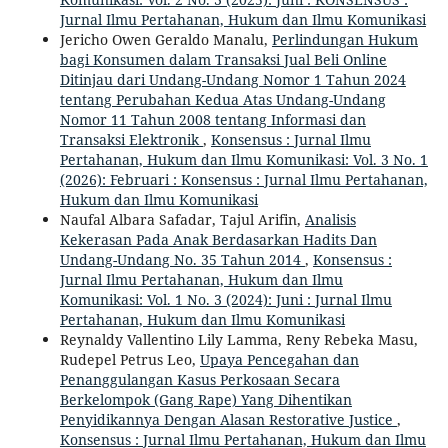
Jurnal Ilmu Pertahanan, Hukum dan Ilmu Komunikasi
Jericho Owen Geraldo Manalu,
Perlindungan Hukum
bagi Konsumen dalam Transaksi Jual Beli Online
Ditinjau dari Undang-Undang Nomor 1 Tahun 2024
tentang Perubahan Kedua Atas Undang-Undang
Nomor 11 Tahun 2008 tentang Informasi dan
Transaksi Elektronik
,
Konsensus : Jurnal Ilmu
Pertahanan, Hukum dan Ilmu Komunikasi: Vol. 3 No. 1
(2026): Februari : Konsensus : Jurnal Ilmu Pertahanan,
Hukum dan Ilmu Komunikasi
Naufal Albara Safadar, Tajul Arifin,
Analisis
Kekerasan Pada Anak Berdasarkan Hadits Dan
Undang-Undang No. 35 Tahun 2014
,
Konsensus :
Jurnal Ilmu Pertahanan, Hukum dan Ilmu
Komunikasi: Vol. 1 No. 3 (2024): Juni : Jurnal Ilmu
Pertahanan, Hukum dan Ilmu Komunikasi
Reynaldy Vallentino Lily Lamma, Reny Rebeka Masu,
Rudepel Petrus Leo,
Upaya Pencegahan dan
Penanggulangan Kasus Perkosaan Secara
Berkelompok (Gang Rape) Yang Dihentikan
Penyidikannya Dengan Alasan Restorative Justice
,
Konsensus : Jurnal Ilmu Pertahanan, Hukum dan Ilmu