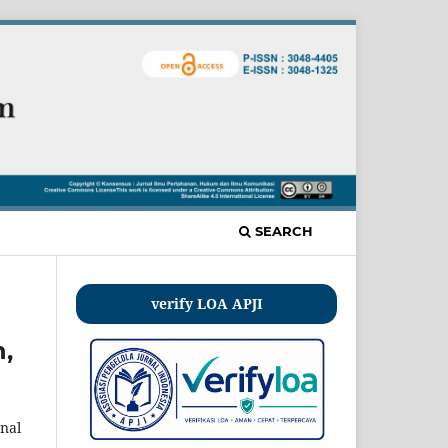
SEARCH
verify LOA APJI
n,
nal