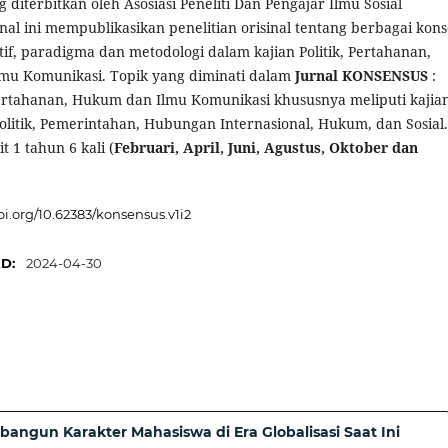
diterbitkan oleh Asosiasi Peneliti Dan Pengajar Ilmu Sosial
rnal ini mempublikasikan penelitian orisinal tentang berbagai kons
tif, paradigma dan metodologi dalam kajian Politik, Pertahanan,
mu Komunikasi. Topik yang diminati dalam
Jurnal KONSENSUS
:
ertahanan, Hukum dan Ilmu Komunikasi khususnya meliputi kajia
olitik, Pemerintahan, Hubungan Internasional, Hukum, dan Sosial.
it 1 tahun 6 kali (
Februari, April, Juni, Agustus, Oktober dan
doi.org/10.62383/konsensus.v1i2
ED:
2024-04-30
ngun Karakter Mahasiswa di Era Globalisasi Saat Ini