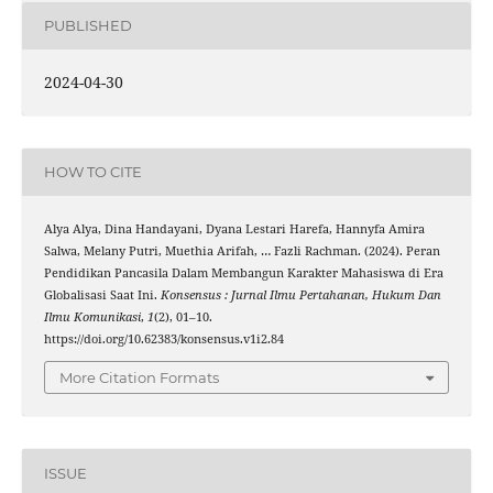
PUBLISHED
2024-04-30
HOW TO CITE
Alya Alya, Dina Handayani, Dyana Lestari Harefa, Hannyfa Amira
Salwa, Melany Putri, Muethia Arifah, … Fazli Rachman. (2024). Peran
Pendidikan Pancasila Dalam Membangun Karakter Mahasiswa di Era
Globalisasi Saat Ini.
Konsensus : Jurnal Ilmu Pertahanan, Hukum Dan
Ilmu Komunikasi
,
1
(2), 01–10.
https://doi.org/10.62383/konsensus.v1i2.84
More Citation Formats
ISSUE