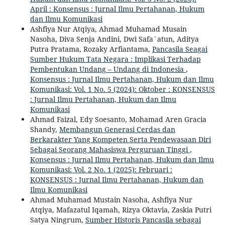
April : Konsensus : Jurnal Ilmu Pertahanan, Hukum
dan Ilmu Komunikasi
Ashfiya Nur Atqiya, Ahmad Muhamad Musain
Nasoha, Diva Senja Andini, Dwi Safa`atun, Aditya
Putra Pratama, Rozaky Arfiantama,
Pancasila Seagai
Sumber Hukum Tata Negara : Implikasi Terhadap
Pembentukan Undang – Undang di Indonesia
,
Konsensus : Jurnal Ilmu Pertahanan, Hukum dan Ilmu
Komunikasi: Vol. 1 No. 5 (2024): Oktober : KONSENSUS
: Jurnal Ilmu Pertahanan, Hukum dan Ilmu
Komunikasi
Ahmad Faizal, Edy Soesanto, Mohamad Aren Gracia
Shandy,
Membangun Generasi Cerdas dan
Berkarakter Yang Kompeten Serta Pendewasaan Diri
Sebagai Seorang Mahasiswa Perguruan Tinggi
,
Konsensus : Jurnal Ilmu Pertahanan, Hukum dan Ilmu
Komunikasi: Vol. 2 No. 1 (2025): Februari :
KONSENSUS : Jurnal Ilmu Pertahanan, Hukum dan
Ilmu Komunikasi
Ahmad Muhamad Mustain Nasoha, Ashfiya Nur
Atqiya, Mafazatul Iqamah, Rizya Oktavia, Zaskia Putri
Satya Ningrum,
Sumber Historis Pancasila sebagai