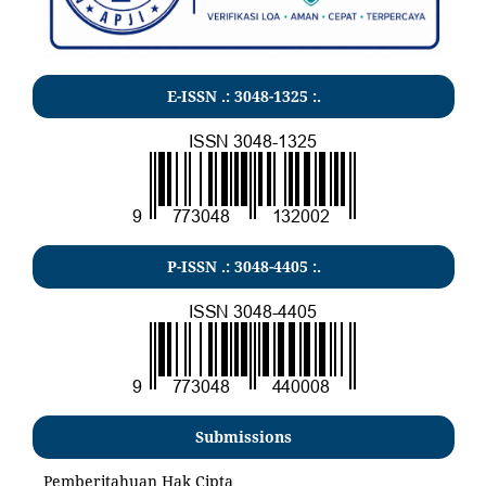
E-ISSN .:
3048-1325
:.
P-ISSN .:
3048-4405
:.
Submissions
Pemberitahuan Hak Cipta