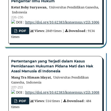
Pengantar Ilmu Hukum
Ketut Boby Suryawan,
Universitas Pendidikan Ganesha,
Indonesia
226-236
DOI :
https://doi.org/10.62383/konsensus.v2i3.1006
Views
: 2849 times |
Download
: 9134
PDF
times
Pertentangan yang Terjadi dalam Kasus
Pemidanaan Hukuman Pidana Mati dan Hak
Asasi Manusia di Indonesia
Mang Tra Himam Idayat,
Universitas Pendidikan
Ganesha, Indonesia
237-253
DOI :
https://doi.org/10.62383/konsensus.v2i3.1008
Views
: 514 times |
Download
: 484
PDF
times