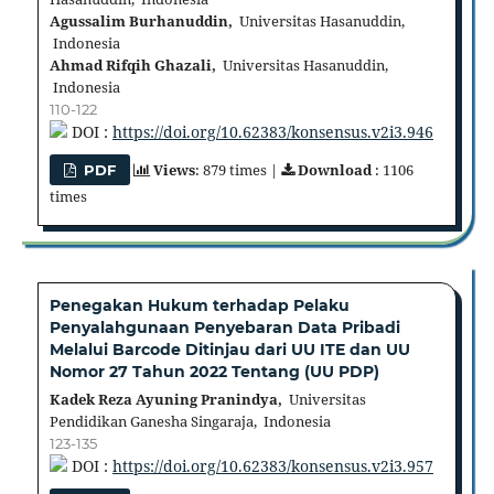
Agussalim Burhanuddin,
Universitas Hasanuddin,
Indonesia
Ahmad Rifqih Ghazali,
Universitas Hasanuddin,
Indonesia
110-122
DOI :
https://doi.org/10.62383/konsensus.v2i3.946
Views
: 879 times |
Download
: 1106
PDF
times
Penegakan Hukum terhadap Pelaku
Penyalahgunaan Penyebaran Data Pribadi
Melalui Barcode Ditinjau dari UU ITE dan UU
Nomor 27 Tahun 2022 Tentang (UU PDP)
Kadek Reza Ayuning Pranindya,
Universitas
Pendidikan Ganesha Singaraja, Indonesia
123-135
DOI :
https://doi.org/10.62383/konsensus.v2i3.957