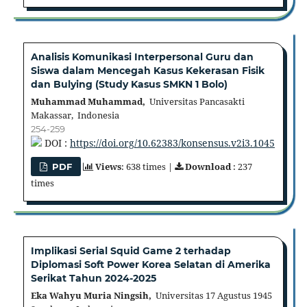
Analisis Komunikasi Interpersonal Guru dan
Siswa dalam Mencegah Kasus Kekerasan Fisik
dan Bulying (Study Kasus SMKN 1 Bolo)
Muhammad Muhammad,
Universitas Pancasakti
Makassar, Indonesia
254-259
DOI :
https://doi.org/10.62383/konsensus.v2i3.1045
Views
: 638 times |
Download
: 237
PDF
times
Implikasi Serial Squid Game 2 terhadap
Diplomasi Soft Power Korea Selatan di Amerika
Serikat Tahun 2024-2025
Eka Wahyu Muria Ningsih,
Universitas 17 Agustus 1945