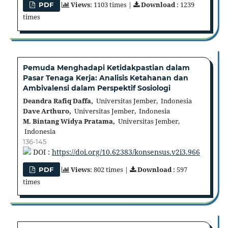
Views
: 1103 times |
Download
: 1239
PDF
times
Pemuda Menghadapi Ketidakpastian dalam
Pasar Tenaga Kerja: Analisis Ketahanan dan
Ambivalensi dalam Perspektif Sosiologi
Deandra Rafiq Daffa,
Universitas Jember, Indonesia
Dave Arthuro,
Universitas Jember, Indonesia
M. Bintang Widya Pratama,
Universitas Jember,
Indonesia
136-145
DOI :
https://doi.org/10.62383/konsensus.v2i3.966
Views
: 802 times |
Download
: 597
PDF
times