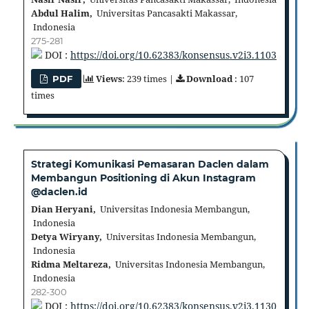
Abdul Halim,
Universitas Pancasakti Makassar,
Indonesia
275-281
DOI :
https://doi.org/10.62383/konsensus.v2i3.1103
Views
: 239 times |
Download
: 107
PDF
times
Strategi Komunikasi Pemasaran Daclen dalam
Membangun Positioning di Akun Instagram
@daclen.id
Dian Heryani,
Universitas Indonesia Membangun,
Indonesia
Detya Wiryany,
Universitas Indonesia Membangun,
Indonesia
Ridma Meltareza,
Universitas Indonesia Membangun,
Indonesia
282-300
DOI :
https://doi.org/10.62383/konsensus.v2i3.1130