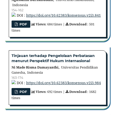
Indonesia
154-162
DOI :
https://doi.org/10.62383/konsensus.v2i3.841
Views
: 684 times |
Download
: 501
PDF
times
Tinjauan terhadap Pengelolaan Perbatasan
menurut Perspektif Hukum Internasional
Ni Made Risma Damayanthi,
Universitas Pendidikan
Ganesha, Indonesia
163-174
DOI :
https://doi.org/10.62383/konsensus.v2i3.984
Views
: 692 times |
Download
: 1682
PDF
times