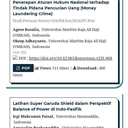
Penerapan Aturan Hukum Nasional terhadap
Tindak Pidana Pencucian Uang (Money
Laundering Crime)
Studi Putusan Nomor 656/Pid.Sus/2024/PN Btm
Agnes Rosalia,
Universitas Maritim Raja Ali Haji
(UMRAH), Indonesia
Oksep Adhayanto,
Universitas Maritim Raja Ali Haji
(UMRAH), Indonesia
146-153
DOI :
https://doi.org/10.62383/konsensus.v2i3.968
Views
: 511 times |
Download
: 400
PDF
times
Latihan Super Garuda Shield dalam Perspektif
Balance of Power di Indo-Pasifik
Irgi Mukramin Paisal,
Universitas Hasanuddin,
Indonesia
Agussalim Burhanuddin,
Universitas Hasanuddin,