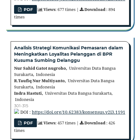
Views
: 677 times |
Download
: 894
PDF
times
Analisis Strategi Komunikasi Pemasaran dalam
Meningkatkan Loyalitas Pelanggan di BPR
Kusuma Sumbing Delanggu
Nur Sahid Gatot nugroho,
Universitas Duta Bangsa
Surakarta, Indonesia
R.Taufiq Nur Multiyanto,
Universitas Duta Bangsa
Surakarta, Indonesia
Indra Hastuti,
Universitas Duta Bangsa Surakarta,
Indonesia
301-315
DOI :
https://doi.org/10.62383/konsensus.v2i3.1191
Views
: 457 times |
Download
: 426
PDF
times