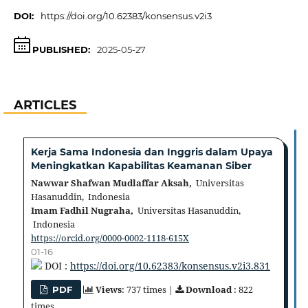
DOI:
https://doi.org/10.62383/konsensus.v2i3
PUBLISHED:
2025-05-27
ARTICLES
Kerja Sama Indonesia dan Inggris dalam Upaya
Meningkatkan Kapabilitas Keamanan Siber
Nawwar Shafwan Mudlaffar Aksah,
Universitas
Hasanuddin, Indonesia
Imam Fadhil Nugraha,
Universitas Hasanuddin,
Indonesia
https://orcid.org/0000-0002-1118-615X
01-16
DOI :
https://doi.org/10.62383/konsensus.v2i3.831
Views
: 737 times |
Download
: 822
PDF
times