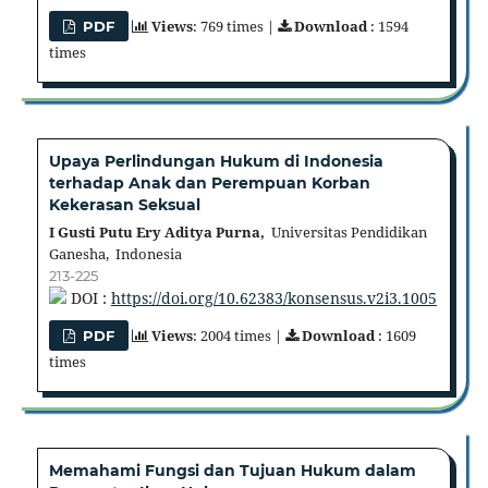
Views
: 769 times |
Download
: 1594
PDF
times
Upaya Perlindungan Hukum di Indonesia
terhadap Anak dan Perempuan Korban
Kekerasan Seksual
I Gusti Putu Ery Aditya Purna,
Universitas Pendidikan
Ganesha, Indonesia
213-225
DOI :
https://doi.org/10.62383/konsensus.v2i3.1005
Views
: 2004 times |
Download
: 1609
PDF
times
Memahami Fungsi dan Tujuan Hukum dalam