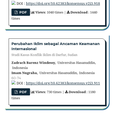
DOI :
https://doi.org/10.62383/konsensus.v2i3.918
Views
: 1040 times |
Download
: 1440
PDF
times
Perubahan Iklim sebagai Ancaman Keamanan
Internasional
Studi Kasus Konflik Iklim di Darfur, Sudan
Zadrach Barenz Windessy,
Universitas Hasanuddin,
Indonesia
Imam Nugraha,
Universitas Hasanuddin, Indonesia
60-74
DOI :
https://doi.org/10.62383/konsensus.v2i3.911
Views
: 730 times |
Download
: 1180
PDF
times