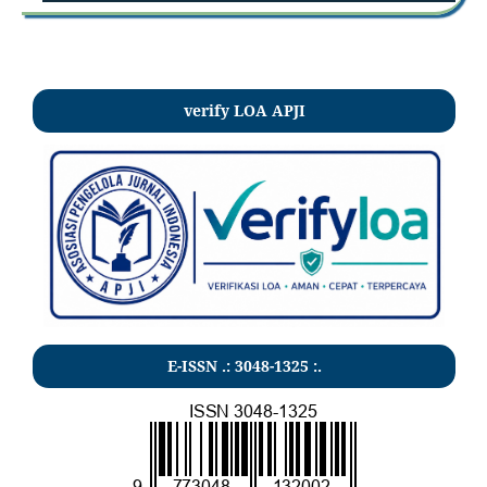
verify LOA APJI
E-ISSN .:
3048-1325
:.