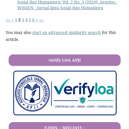
Sosial dan Humaniora: Vol. 2 No. 3 (2024): Agustus :
WISSEN : Jurnal Ilmu Sosial dan Humaniora
<<
<
1
2
3
4
5
6
>
>>
You may also
start an advanced similarity search
for this
article.
verify LOA APJI
E-ISSN .:
3032-2413
:.