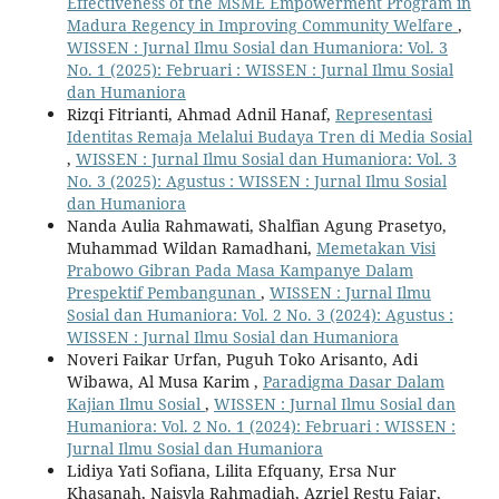
Effectiveness of the MSME Empowerment Program in
Madura Regency in Improving Community Welfare
,
WISSEN : Jurnal Ilmu Sosial dan Humaniora: Vol. 3
No. 1 (2025): Februari : WISSEN : Jurnal Ilmu Sosial
dan Humaniora
Rizqi Fitrianti, Ahmad Adnil Hanaf,
Representasi
Identitas Remaja Melalui Budaya Tren di Media Sosial
,
WISSEN : Jurnal Ilmu Sosial dan Humaniora: Vol. 3
No. 3 (2025): Agustus : WISSEN : Jurnal Ilmu Sosial
dan Humaniora
Nanda Aulia Rahmawati, Shalfian Agung Prasetyo,
Muhammad Wildan Ramadhani,
Memetakan Visi
Prabowo Gibran Pada Masa Kampanye Dalam
Prespektif Pembangunan
,
WISSEN : Jurnal Ilmu
Sosial dan Humaniora: Vol. 2 No. 3 (2024): Agustus :
WISSEN : Jurnal Ilmu Sosial dan Humaniora
Noveri Faikar Urfan, Puguh Toko Arisanto, Adi
Wibawa, Al Musa Karim ,
Paradigma Dasar Dalam
Kajian Ilmu Sosial
,
WISSEN : Jurnal Ilmu Sosial dan
Humaniora: Vol. 2 No. 1 (2024): Februari : WISSEN :
Jurnal Ilmu Sosial dan Humaniora
Lidiya Yati Sofiana, Lilita Efquany, Ersa Nur
Khasanah, Naisyla Rahmadiah, Azriel Restu Fajar,