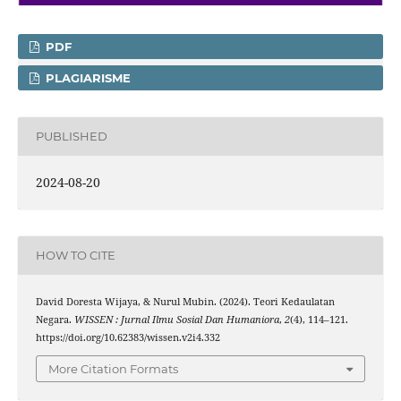
PDF
PLAGIARISME
PUBLISHED
2024-08-20
HOW TO CITE
David Doresta Wijaya, & Nurul Mubin. (2024). Teori Kedaulatan
Negara.
WISSEN : Jurnal Ilmu Sosial Dan Humaniora
,
2
(4), 114–121.
https://doi.org/10.62383/wissen.v2i4.332
More Citation Formats