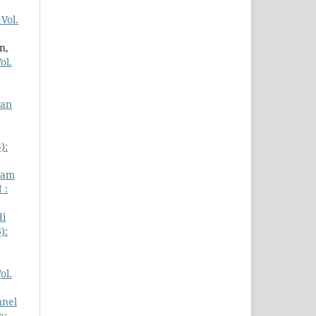
Vol.
n,
ol.
dan
):
lam
 :
di
):
ol.
nnel
a: