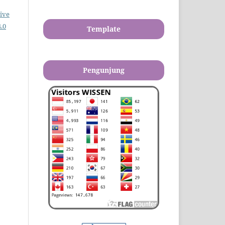
ive
.0
Template
Pengunjung