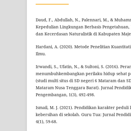
Daud, F., Abdullah, N., Palennari, M., & Muhamm
Kepedulian Lingkungan Berbasis Pengetahuan, 
dan Kecerdasan Naturalistik di Kabupaten Maje
Hardani, A. (2020). Metode Penelitian Kuantitati
Ilmu.
Irwandi, S., Ufatin, N., & Sultoni, S. (2016). Per
menumbuhkembangkan perilaku hidup sehat pa
(studi multi situs di SD negeri 6 Mataram dan 
Mataram Nusa Tenggara Barat). Jurnal Pendidika
Pengembangan, 1(3), 492-498.
Ismail, M. J. (2021). Pendidikan karakter pedul
kebersihan di sekolah. Guru Tua: Jurnal Pendi
4(1), 59-68.