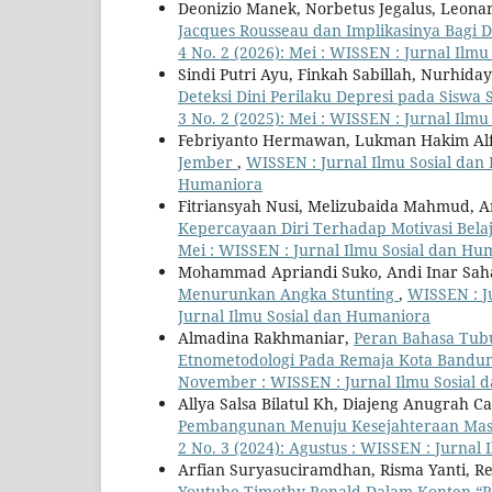
Deonizio Manek, Norbetus Jegalus, Leona
Jacques Rousseau dan Implikasinya Bagi 
4 No. 2 (2026): Mei : WISSEN : Jurnal Ilm
Sindi Putri Ayu, Finkah Sabillah, Nurhiday
Deteksi Dini Perilaku Depresi pada Sisw
3 No. 2 (2025): Mei : WISSEN : Jurnal Ilm
Febriyanto Hermawan, Lukman Hakim Alf
Jember
,
WISSEN : Jurnal Ilmu Sosial dan 
Humaniora
Fitriansyah Nusi, Melizubaida Mahmud, A
Kepercayaan Diri Terhadap Motivasi Bela
Mei : WISSEN : Jurnal Ilmu Sosial dan Hu
Mohammad Apriandi Suko, Andi Inar Sah
Menurunkan Angka Stunting
,
WISSEN : Ju
Jurnal Ilmu Sosial dan Humaniora
Almadina Rakhmaniar,
Peran Bahasa Tub
Etnometodologi Pada Remaja Kota Bandu
November : WISSEN : Jurnal Ilmu Sosial
Allya Salsa Bilatul Kh, Diajeng Anugrah 
Pembangunan Menuju Kesejahteraan Mas
2 No. 3 (2024): Agustus : WISSEN : Jurnal
Arfian Suryasuciramdhan, Risma Yanti, Re
Youtube Timothy Ronald Dalam Konten “P