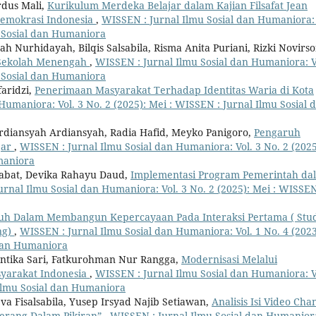
rdus Mali,
Kurikulum Merdeka Belajar dalam Kajian Filsafat Jean
Demokrasi Indonesia
,
WISSEN : Jurnal Ilmu Sosial dan Humaniora: 
u Sosial dan Humaniora
ah Nurhidayah, Bilqis Salsabila, Risma Anita Puriani, Rizki Novirso
a Sekolah Menengah
,
WISSEN : Jurnal Ilmu Sosial dan Humaniora: V
u Sosial dan Humaniora
aridzi,
Penerimaan Masyarakat Terhadap Identitas Waria di Kota
Humaniora: Vol. 3 No. 2 (2025): Mei : WISSEN : Jurnal Ilmu Sosial 
rdiansyah Ardiansyah, Radia Hafid, Meyko Panigoro,
Pengaruh
jar
,
WISSEN : Jurnal Ilmu Sosial dan Humaniora: Vol. 3 No. 2 (2025
maniora
abat, Devika Rahayu Daud,
Implementasi Program Pemerintah da
rnal Ilmu Sosial dan Humaniora: Vol. 3 No. 2 (2025): Mei : WISSEN
uh Dalam Membangun Kepercayaan Pada Interaksi Pertama ( Stu
ng)
,
WISSEN : Jurnal Ilmu Sosial dan Humaniora: Vol. 1 No. 4 (2023
 dan Humaniora
Cantika Sari, Fatkurohman Nur Rangga,
Modernisasi Melalui
yarakat Indonesia
,
WISSEN : Jurnal Ilmu Sosial dan Humaniora: V
 Ilmu Sosial dan Humaniora
va Fisalsabila, Yusep Irsyad Najib Setiawan,
Analisis Isi Video Cha
erang Dalam Pikiran”
,
WISSEN : Jurnal Ilmu Sosial dan Humanior