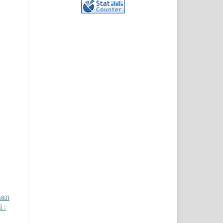
nan
 :