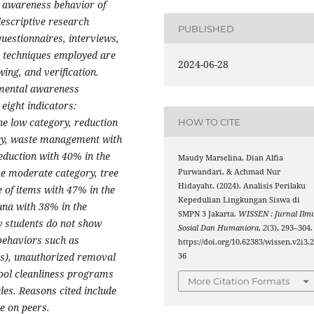
l awareness behavior of
descriptive research
PUBLISHED
questionnaires, interviews,
s techniques employed are
2024-06-28
ing, and verification.
nmental awareness
eight indicators:
he low category, reduction
HOW TO CITE
ory, waste management with
eduction with 40% in the
Maudy Marselina, Dian Alfia
he moderate category, tree
Purwandari, & Achmad Nur
Hidayaht. (2024). Analisis Perilaku
 of items with 47% in the
Kepedulian Lingkungan Siswa di
una with 38% in the
SMPN 3 Jakarta.
WISSEN : Jurnal Ilm
y students do not show
Sosial Dan Humaniora
,
2
(3), 293–304.
behaviors such as
https://doi.org/10.62383/wissen.v2i3.
irs), unauthorized removal
36
chool cleanliness programs
More Citation Formats
les. Reasons cited include
e on peers.