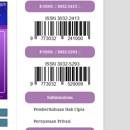
E-ISSN .:
3032-2413
:.
P-ISSN .:
3032-5293
:.
Submissions
Pemberitahuan Hak Cipta
Pernyataan Privasi