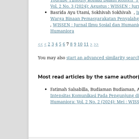
Vol. 2 No. 3 (2024): Agustus : WISSEN : J
Basrida Ayu Utami, Sokhivah Sokhivah ,
I
Warga Binaan Pemasyarakatan Penyalahg
,
WISSEN : Jurnal Ilmu Sosial dan Humanior
Humaniora
<<
<
2
3
4
5
6
7
8
9
10
11
>
>>
You may also
start an advanced similarity searc
Most read articles by the same author(
Fatimah Salsabilla, Budiaman Budiaman,
Intensitas Komunikasi Pada Pengunjung d
Humaniora: Vol. 2 No. 2 (2024): Mei : WIS