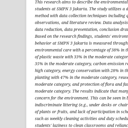
This research aims to describe the environmenta
students at SMPN 3 Jakarta. The study utilizes a 
method with data collection techniques including 
observations, and literature review. Data analysi
data reduction, data presentation, conclusion draw
Based on the research findings, students' enviro
behavior at SMPN 3 Jakarta is measured through 
environmental care with a percentage of 38% in t
of plastic waste with 33% in the moderate categ
35% in the moderate category, carbon emission r
high category, energy conservation with 28% in t
planting with 47% in the moderate category, reuse
moderate category, and protection of flora and fa
moderate category. The results indicate that man
concern for the environment. This can be seen in 
indiscriminate littering (e.g., under desks or cha
of plants or fruits, and lack of participation in s
such as weekly cleaning activities and duty schedu
students' laziness to clean classrooms and relianc