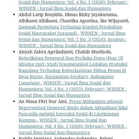
Sosial dan Humaniora: Vol. 4 No. 1 (2026): Februari :
WISSEN : Jurnal Ilmu Sosial dan Humaniora
Abdul Latip Rosyidin, Dimas Rizky Jayakusuma,
Alhikami Alhikami, Chantika Agustina, Ika Wijayanti,
Dampak Pariwisata Terhadap Kondisi Perubahan
Sosial Masyarakat Suranadi
,
WISSEN : Jurnal Ilmu
Sosial dan Humaniora: Vol. 2 No. 3 (2024): Agustus :
WISSEN : Jurnal Ilmu Sosial dan Humaniora
Aisyah Zahra Apriladianti, Chabib Musthofa,
Keterikatan Pengepul Dan Perilaku Fomo (Fear Of
Missing Out): Studi Fenomenologi Ledakan Produksi
Kapulaga Terhadap Keberlanjutan Hidup Petani di
Desa Burno, Kecamatan Senduro, Kabupaten
Lumajang
,
WISSEN : Jurnal Ilmu Sosial dan
Humaniora: Vol. 3 No. 1 (2025): Februari : WISSEN :
Jurnal Ilmu Sosial dan Humaniora
An Nisaa Fitri Nur Aini,
Peran Mahasiswa sebagai
Representasi Generasi Muda dalam Aktualisasi Nilai
Pancasila melalui Interaksi Sosial di Lingkungan
Kampus
,
WISSEN : Jurnal Ilmu Sosial dan
Humaniora: Vol. 4 No. 1 (2026): Februari : WISSEN :
Jurnal Ilmu Sosial dan Humaniora
Nabila Septiana, Suhendro Suhendro, Pahmi