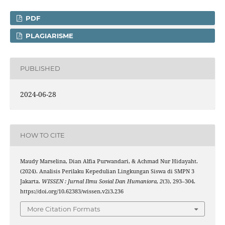
PDF
PLAGIARISME
PUBLISHED
2024-06-28
HOW TO CITE
Maudy Marselina, Dian Alfia Purwandari, & Achmad Nur Hidayaht.
(2024). Analisis Perilaku Kepedulian Lingkungan Siswa di SMPN 3
Jakarta.
WISSEN : Jurnal Ilmu Sosial Dan Humaniora
,
2
(3), 293–304.
https://doi.org/10.62383/wissen.v2i3.236
More Citation Formats