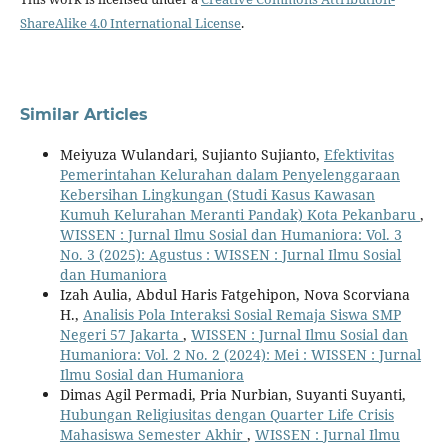
ShareAlike 4.0 International License
.
Similar Articles
Meiyuza Wulandari, Sujianto Sujianto,
Efektivitas
Pemerintahan Kelurahan dalam Penyelenggaraan
Kebersihan Lingkungan (Studi Kasus Kawasan
Kumuh Kelurahan Meranti Pandak) Kota Pekanbaru
,
WISSEN : Jurnal Ilmu Sosial dan Humaniora: Vol. 3
No. 3 (2025): Agustus : WISSEN : Jurnal Ilmu Sosial
dan Humaniora
Izah Aulia, Abdul Haris Fatgehipon, Nova Scorviana
H.,
Analisis Pola Interaksi Sosial Remaja Siswa SMP
Negeri 57 Jakarta
,
WISSEN : Jurnal Ilmu Sosial dan
Humaniora: Vol. 2 No. 2 (2024): Mei : WISSEN : Jurnal
Ilmu Sosial dan Humaniora
Dimas Agil Permadi, Pria Nurbian, Suyanti Suyanti,
Hubungan Religiusitas dengan Quarter Life Crisis
Mahasiswa Semester Akhir
,
WISSEN : Jurnal Ilmu