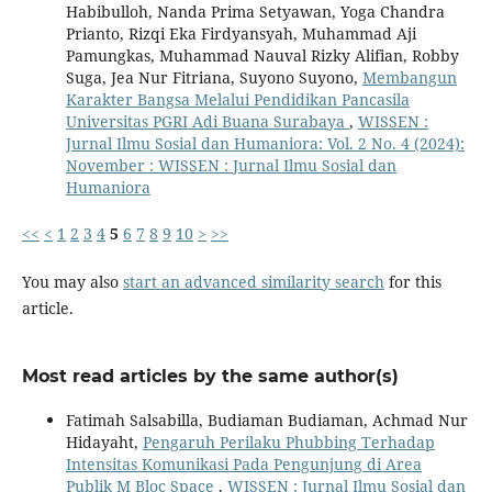
Habibulloh, Nanda Prima Setyawan, Yoga Chandra
Prianto, Rizqi Eka Firdyansyah, Muhammad Aji
Pamungkas, Muhammad Nauval Rizky Alifian, Robby
Suga, Jea Nur Fitriana, Suyono Suyono,
Membangun
Karakter Bangsa Melalui Pendidikan Pancasila
Universitas PGRI Adi Buana Surabaya
,
WISSEN :
Jurnal Ilmu Sosial dan Humaniora: Vol. 2 No. 4 (2024):
November : WISSEN : Jurnal Ilmu Sosial dan
Humaniora
<<
<
1
2
3
4
5
6
7
8
9
10
>
>>
You may also
start an advanced similarity search
for this
article.
Most read articles by the same author(s)
Fatimah Salsabilla, Budiaman Budiaman, Achmad Nur
Hidayaht,
Pengaruh Perilaku Phubbing Terhadap
Intensitas Komunikasi Pada Pengunjung di Area
Publik M Bloc Space
,
WISSEN : Jurnal Ilmu Sosial dan