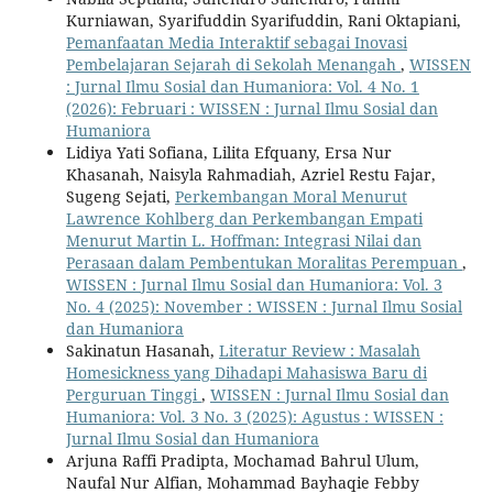
Kurniawan, Syarifuddin Syarifuddin, Rani Oktapiani,
Pemanfaatan Media Interaktif sebagai Inovasi
Pembelajaran Sejarah di Sekolah Menangah
,
WISSEN
: Jurnal Ilmu Sosial dan Humaniora: Vol. 4 No. 1
(2026): Februari : WISSEN : Jurnal Ilmu Sosial dan
Humaniora
Lidiya Yati Sofiana, Lilita Efquany, Ersa Nur
Khasanah, Naisyla Rahmadiah, Azriel Restu Fajar,
Sugeng Sejati,
Perkembangan Moral Menurut
Lawrence Kohlberg dan Perkembangan Empati
Menurut Martin L. Hoffman: Integrasi Nilai dan
Perasaan dalam Pembentukan Moralitas Perempuan
,
WISSEN : Jurnal Ilmu Sosial dan Humaniora: Vol. 3
No. 4 (2025): November : WISSEN : Jurnal Ilmu Sosial
dan Humaniora
Sakinatun Hasanah,
Literatur Review : Masalah
Homesickness yang Dihadapi Mahasiswa Baru di
Perguruan Tinggi
,
WISSEN : Jurnal Ilmu Sosial dan
Humaniora: Vol. 3 No. 3 (2025): Agustus : WISSEN :
Jurnal Ilmu Sosial dan Humaniora
Arjuna Raffi Pradipta, Mochamad Bahrul Ulum,
Naufal Nur Alfian, Mohammad Bayhaqie Febby