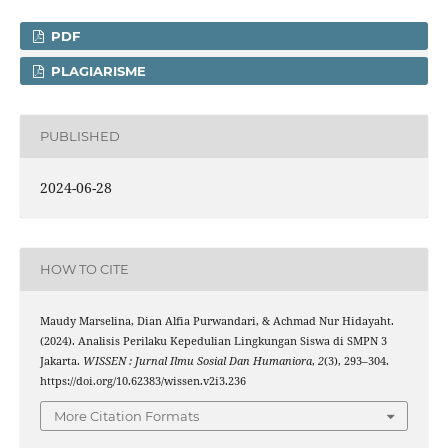
PDF
PLAGIARISME
PUBLISHED
2024-06-28
HOW TO CITE
Maudy Marselina, Dian Alfia Purwandari, & Achmad Nur Hidayaht.
(2024). Analisis Perilaku Kepedulian Lingkungan Siswa di SMPN 3
Jakarta.
WISSEN : Jurnal Ilmu Sosial Dan Humaniora
,
2
(3), 293–304.
https://doi.org/10.62383/wissen.v2i3.236
More Citation Formats