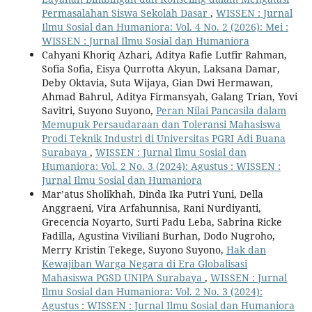
Permasalahan Siswa Sekolah Dasar
,
WISSEN : Jurnal
Ilmu Sosial dan Humaniora: Vol. 4 No. 2 (2026): Mei :
WISSEN : Jurnal Ilmu Sosial dan Humaniora
Cahyani Khoriq Azhari, Aditya Rafie Lutfir Rahman,
Sofia Sofia, Eisya Qurrotta Akyun, Laksana Damar,
Deby Oktavia, Suta Wijaya, Gian Dwi Hermawan,
Ahmad Bahrul, Aditya Firmansyah, Galang Trian, Yovi
Savitri, Suyono Suyono,
Peran Nilai Pancasila dalam
Memupuk Persaudaraan dan Toleransi Mahasiswa
Prodi Teknik Industri di Universitas PGRI Adi Buana
Surabaya
,
WISSEN : Jurnal Ilmu Sosial dan
Humaniora: Vol. 2 No. 3 (2024): Agustus : WISSEN :
Jurnal Ilmu Sosial dan Humaniora
Mar’atus Sholikhah, Dinda Ika Putri Yuni, Della
Anggraeni, Vira Arfahunnisa, Rani Nurdiyanti,
Grecencia Noyarto, Surti Padu Leba, Sabrina Ricke
Fadilla, Agustina Viviliani Burhan, Dodo Nugroho,
Merry Kristin Tekege, Suyono Suyono,
Hak dan
Kewajiban Warga Negara di Era Globalisasi
Mahasiswa PGSD UNIPA Surabaya
,
WISSEN : Jurnal
Ilmu Sosial dan Humaniora: Vol. 2 No. 3 (2024):
Agustus : WISSEN : Jurnal Ilmu Sosial dan Humaniora