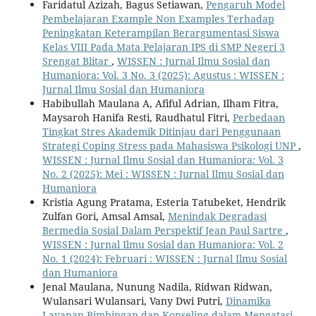
Faridatul Azizah, Bagus Setiawan,
Pengaruh Model
Pembelajaran Example Non Examples Terhadap
Peningkatan Keterampilan Berargumentasi Siswa
Kelas VIII Pada Mata Pelajaran IPS di SMP Negeri 3
Srengat Blitar
,
WISSEN : Jurnal Ilmu Sosial dan
Humaniora: Vol. 3 No. 3 (2025): Agustus : WISSEN :
Jurnal Ilmu Sosial dan Humaniora
Habibullah Maulana A, Afiful Adrian, Ilham Fitra,
Maysaroh Hanifa Resti, Raudhatul Fitri,
Perbedaan
Tingkat Stres Akademik Ditinjau dari Penggunaan
Strategi Coping Stress pada Mahasiswa Psikologi UNP
,
WISSEN : Jurnal Ilmu Sosial dan Humaniora: Vol. 3
No. 2 (2025): Mei : WISSEN : Jurnal Ilmu Sosial dan
Humaniora
Kristia Agung Pratama, Esteria Tatubeket, Hendrik
Zulfan Gori, Amsal Amsal,
Menindak Degradasi
Bermedia Sosial Dalam Perspektif Jean Paul Sartre
,
WISSEN : Jurnal Ilmu Sosial dan Humaniora: Vol. 2
No. 1 (2024): Februari : WISSEN : Jurnal Ilmu Sosial
dan Humaniora
Jenal Maulana, Nunung Nadila, Ridwan Ridwan,
Wulansari Wulansari, Vany Dwi Putri,
Dinamika
Layanan Bimbingan dan Konseling dalam Mengatasi