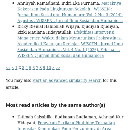
Annisyah Ramadhani, Indri Eka Purnama,
Maraknya
Kekerasan Pada Lingkungan Sekolah
,
WISSEN :
Jurnal Ilmu Sosial dan Humaniora: Vol. 2 No. 3 (2024):
Agustus : WISSEN : Jurnal Ilmu Sosial dan Humaniora
Dicky Dienial Habibillah Wijaya, Djudiyah Djudiyah,
Rizki Maulana Hidayatullah,
Efektifitas Intervensi
Manajemen Waktu dalam Menurunkan Prokrastinasi
Akademik di Kalangan Remaja
,
WISSEN : Jurnal Ilmu
Sosial dan Humaniora: Vol. 4 No. 1 (2026): Februari :
WISSEN : Jurnal Ilmu Sosial dan Humaniora
<<
<
1
2
3
4
5
6
7
8
9
10
>
>>
You may also
start an advanced similarity search
for this
article.
Most read articles by the same author(s)
Fatimah Salsabilla, Budiaman Budiaman, Achmad Nur
Hidayaht,
Pengaruh Perilaku Phubbing Terhadap
Intensitas Komunikasi Pada Pengunjung di Area