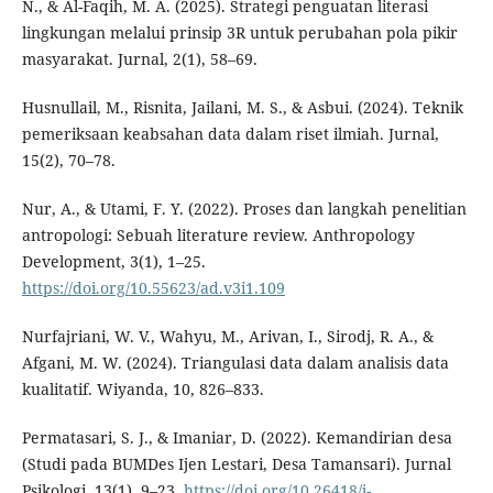
N., & Al-Faqih, M. A. (2025). Strategi penguatan literasi
lingkungan melalui prinsip 3R untuk perubahan pola pikir
masyarakat. Jurnal, 2(1), 58–69.
Husnullail, M., Risnita, Jailani, M. S., & Asbui. (2024). Teknik
pemeriksaan keabsahan data dalam riset ilmiah. Jurnal,
15(2), 70–78.
Nur, A., & Utami, F. Y. (2022). Proses dan langkah penelitian
antropologi: Sebuah literature review. Anthropology
Development, 3(1), 1–25.
https://doi.org/10.55623/ad.v3i1.109
Nurfajriani, W. V., Wahyu, M., Arivan, I., Sirodj, R. A., &
Afgani, M. W. (2024). Triangulasi data dalam analisis data
kualitatif. Wiyanda, 10, 826–833.
Permatasari, S. J., & Imaniar, D. (2022). Kemandirian desa
(Studi pada BUMDes Ijen Lestari, Desa Tamansari). Jurnal
Psikologi, 13(1), 9–23.
https://doi.org/10.26418/j-