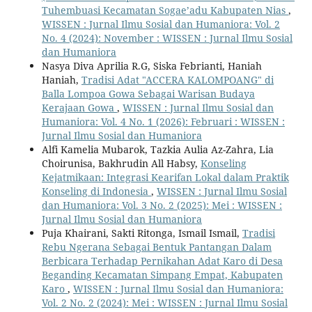
Tuhembuasi Kecamatan Sogae’adu Kabupaten Nias
,
WISSEN : Jurnal Ilmu Sosial dan Humaniora: Vol. 2
No. 4 (2024): November : WISSEN : Jurnal Ilmu Sosial
dan Humaniora
Nasya Diva Aprilia R.G, Siska Febrianti, Haniah
Haniah,
Tradisi Adat "ACCERA KALOMPOANG" di
Balla Lompoa Gowa Sebagai Warisan Budaya
Kerajaan Gowa
,
WISSEN : Jurnal Ilmu Sosial dan
Humaniora: Vol. 4 No. 1 (2026): Februari : WISSEN :
Jurnal Ilmu Sosial dan Humaniora
Alfi Kamelia Mubarok, Tazkia Aulia Az-Zahra, Lia
Choirunisa, Bakhrudin All Habsy,
Konseling
Kejatmikaan: Integrasi Kearifan Lokal dalam Praktik
Konseling di Indonesia
,
WISSEN : Jurnal Ilmu Sosial
dan Humaniora: Vol. 3 No. 2 (2025): Mei : WISSEN :
Jurnal Ilmu Sosial dan Humaniora
Puja Khairani, Sakti Ritonga, Ismail Ismail,
Tradisi
Rebu Ngerana Sebagai Bentuk Pantangan Dalam
Berbicara Terhadap Pernikahan Adat Karo di Desa
Beganding Kecamatan Simpang Empat, Kabupaten
Karo
,
WISSEN : Jurnal Ilmu Sosial dan Humaniora:
Vol. 2 No. 2 (2024): Mei : WISSEN : Jurnal Ilmu Sosial