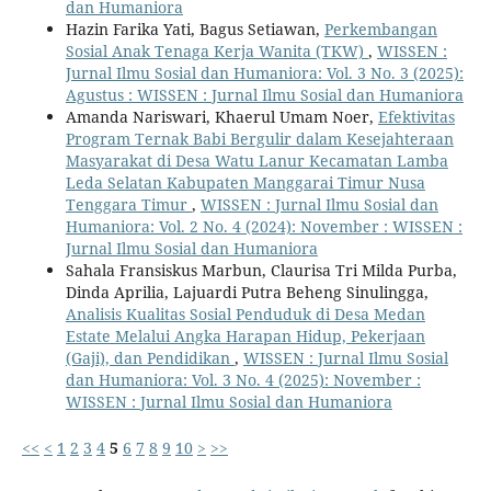
dan Humaniora
Hazin Farika Yati, Bagus Setiawan,
Perkembangan
Sosial Anak Tenaga Kerja Wanita (TKW)
,
WISSEN :
Jurnal Ilmu Sosial dan Humaniora: Vol. 3 No. 3 (2025):
Agustus : WISSEN : Jurnal Ilmu Sosial dan Humaniora
Amanda Nariswari, Khaerul Umam Noer,
Efektivitas
Program Ternak Babi Bergulir dalam Kesejahteraan
Masyarakat di Desa Watu Lanur Kecamatan Lamba
Leda Selatan Kabupaten Manggarai Timur Nusa
Tenggara Timur
,
WISSEN : Jurnal Ilmu Sosial dan
Humaniora: Vol. 2 No. 4 (2024): November : WISSEN :
Jurnal Ilmu Sosial dan Humaniora
Sahala Fransiskus Marbun, Claurisa Tri Milda Purba,
Dinda Aprilia, Lajuardi Putra Beheng Sinulingga,
Analisis Kualitas Sosial Penduduk di Desa Medan
Estate Melalui Angka Harapan Hidup, Pekerjaan
(Gaji), dan Pendidikan
,
WISSEN : Jurnal Ilmu Sosial
dan Humaniora: Vol. 3 No. 4 (2025): November :
WISSEN : Jurnal Ilmu Sosial dan Humaniora
<<
<
1
2
3
4
5
6
7
8
9
10
>
>>