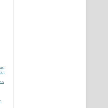
asi
iah
uan
n