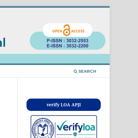
SEARCH
Kontak
verify LOA APJI