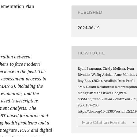
lementation Plan
PUBLISHED
2024-06-19
HOW TO CITE
oration between
chers to face modern
Ryan Pramana, Cindy Melissa, Ivan
rience in the field. The
Rivaldo, Wafiq Ariska, Ame Mahisa, 
g assessment process in
Roy Eka. (2024). Analisis Data Profil
MAN 3), including the
SMA Dalam Kolaborasi Keterampila
 evaluation, and the
Mengajar Mahasiswa Geografi.
SOSIAL: Jurnal Ilmiah Pendidikan IPS
used is descriptive
2
(2), 187–200.
ment analysis. The
https://doi.org/10.62383/sosial.v2i2.1
CBT-based formative and
More Citation Formats
ng health problems and a
ntegrate HOTS and digital