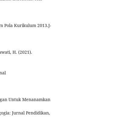
am Pola Kurikulum 2013.J-
awati, H. (2021).
nal
angan Untuk Menanamkan
gia: Jurnal Pendidikan,