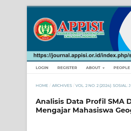
LOGIN
REGISTER
ABOUT
PEOPL
HOME
/
ARCHIVES
/
VOL. 2 NO. 2 (2024): SOSIA
Analisis Data Profil SMA
Mengajar Mahasiswa Geog