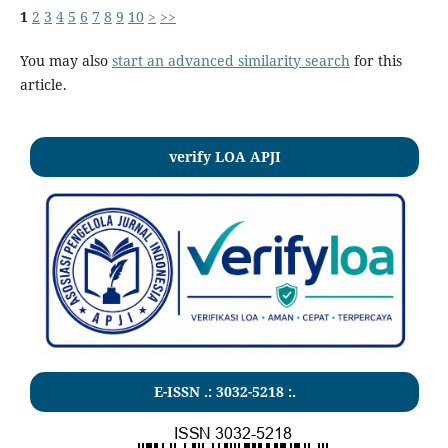
1
2
3
4
5
6
7
8
9
10
>
>>
You may also
start an advanced similarity search
for this
article.
verify LOA APJI
E-ISSN .:
3032-5218
:.