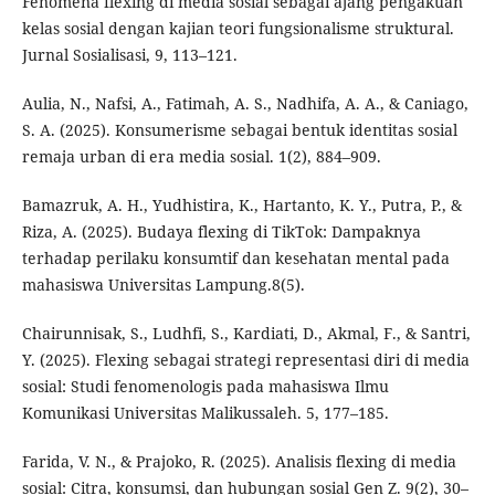
Fenomena flexing di media sosial sebagai ajang pengakuan
kelas sosial dengan kajian teori fungsionalisme struktural.
Jurnal Sosialisasi, 9, 113–121.
Aulia, N., Nafsi, A., Fatimah, A. S., Nadhifa, A. A., & Caniago,
S. A. (2025). Konsumerisme sebagai bentuk identitas sosial
remaja urban di era media sosial. 1(2), 884–909.
Bamazruk, A. H., Yudhistira, K., Hartanto, K. Y., Putra, P., &
Riza, A. (2025). Budaya flexing di TikTok: Dampaknya
terhadap perilaku konsumtif dan kesehatan mental pada
mahasiswa Universitas Lampung.8(5).
Chairunnisak, S., Ludhfi, S., Kardiati, D., Akmal, F., & Santri,
Y. (2025). Flexing sebagai strategi representasi diri di media
sosial: Studi fenomenologis pada mahasiswa Ilmu
Komunikasi Universitas Malikussaleh. 5, 177–185.
Farida, V. N., & Prajoko, R. (2025). Analisis flexing di media
sosial: Citra, konsumsi, dan hubungan sosial Gen Z. 9(2), 30–