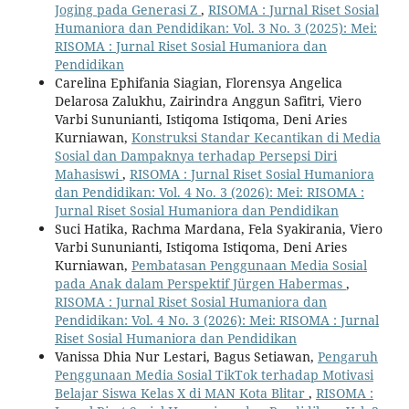
Joging pada Generasi Z
,
RISOMA : Jurnal Riset Sosial
Humaniora dan Pendidikan: Vol. 3 No. 3 (2025): Mei:
RISOMA : Jurnal Riset Sosial Humaniora dan
Pendidikan
Carelina Ephifania Siagian, Florensya Angelica
Delarosa Zalukhu, Zairindra Anggun Safitri, Viero
Varbi Sununianti, Istiqoma Istiqoma, Deni Aries
Kurniawan,
Konstruksi Standar Kecantikan di Media
Sosial dan Dampaknya terhadap Persepsi Diri
Mahasiswi
,
RISOMA : Jurnal Riset Sosial Humaniora
dan Pendidikan: Vol. 4 No. 3 (2026): Mei: RISOMA :
Jurnal Riset Sosial Humaniora dan Pendidikan
Suci Hatika, Rachma Mardana, Fela Syakirania, Viero
Varbi Sununianti, Istiqoma Istiqoma, Deni Aries
Kurniawan,
Pembatasan Penggunaan Media Sosial
pada Anak dalam Perspektif Jürgen Habermas
,
RISOMA : Jurnal Riset Sosial Humaniora dan
Pendidikan: Vol. 4 No. 3 (2026): Mei: RISOMA : Jurnal
Riset Sosial Humaniora dan Pendidikan
Vanissa Dhia Nur Lestari, Bagus Setiawan,
Pengaruh
Penggunaan Media Sosial TikTok terhadap Motivasi
Belajar Siswa Kelas X di MAN Kota Blitar
,
RISOMA :