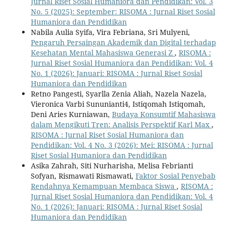
Jurnal Riset Sosial Humaniora dan Pendidikan: Vol. 3
No. 5 (2025): September: RISOMA : Jurnal Riset Sosial
Humaniora dan Pendidikan
Nabila Aulia Syifa, Vira Febriana, Sri Mulyeni,
Pengaruh Persaingan Akademik dan Digital terhadap
Kesehatan Mental Mahasiswa Generasi Z
,
RISOMA :
Jurnal Riset Sosial Humaniora dan Pendidikan: Vol. 4
No. 1 (2026): Januari: RISOMA : Jurnal Riset Sosial
Humaniora dan Pendidikan
Retno Pangesti, Syarlla Zenia Aliah, Nazela Nazela,
Vieronica Varbi Sununianti4, Istiqomah Istiqomah,
Deni Aries Kurniawan,
Budaya Konsumtif Mahasiswa
dalam Mengikuti Tren: Analisis Perspektif Karl Max
,
RISOMA : Jurnal Riset Sosial Humaniora dan
Pendidikan: Vol. 4 No. 3 (2026): Mei: RISOMA : Jurnal
Riset Sosial Humaniora dan Pendidikan
Asika Zahrah, Siti Nurharisha, Melisa Febrianti
Sofyan, Rismawati Rismawati,
Faktor Sosial Penyebab
Rendahnya Kemampuan Membaca Siswa
,
RISOMA :
Jurnal Riset Sosial Humaniora dan Pendidikan: Vol. 4
No. 1 (2026): Januari: RISOMA : Jurnal Riset Sosial
Humaniora dan Pendidikan