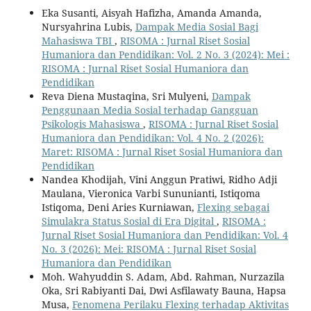
Eka Susanti, Aisyah Hafizha, Amanda Amanda,
Nursyahrina Lubis,
Dampak Media Sosial Bagi
Mahasiswa TBI
,
RISOMA : Jurnal Riset Sosial
Humaniora dan Pendidikan: Vol. 2 No. 3 (2024): Mei :
RISOMA : Jurnal Riset Sosial Humaniora dan
Pendidikan
Reva Diena Mustaqina, Sri Mulyeni,
Dampak
Penggunaan Media Sosial terhadap Gangguan
Psikologis Mahasiswa
,
RISOMA : Jurnal Riset Sosial
Humaniora dan Pendidikan: Vol. 4 No. 2 (2026):
Maret: RISOMA : Jurnal Riset Sosial Humaniora dan
Pendidikan
Nandea Khodijah, Vini Anggun Pratiwi, Ridho Adji
Maulana, Vieronica Varbi Sununianti, Istiqoma
Istiqoma, Deni Aries Kurniawan,
Flexing sebagai
Simulakra Status Sosial di Era Digital
,
RISOMA :
Jurnal Riset Sosial Humaniora dan Pendidikan: Vol. 4
No. 3 (2026): Mei: RISOMA : Jurnal Riset Sosial
Humaniora dan Pendidikan
Moh. Wahyuddin S. Adam, Abd. Rahman, Nurzazila
Oka, Sri Rabiyanti Dai, Dwi Asfilawaty Bauna, Hapsa
Musa,
Fenomena Perilaku Flexing terhadap Aktivitas