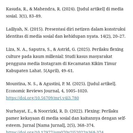
Kasuda, R., & Mahendra, R. (2024). [Judul artikel] di media
sosial. 3(1), 83–89.
Lailiyah, N. (2015). Presentasi diri netizen dalam konstruksi
identitas di media sosial dan kehidupan nyata. 14(2), 20–27.
Liza, N. A., Saputra, S., & Astrid, G. (2025). Perilaku flexing
culture pada kaum millenial: Studi kasus masyarakat
pengguna media Instagram di Kecamatan Kikim Timur
Kabupaten Lahat. 5(April), 49–61.
Mountina, N. S., & Agustini, P. M. (2025). [Judul artikel].
Economic Reviews Journal, 4, 1005–1020.
https://doi.org/10.56709/mrj.v4i3.780
Nurhayat, E., & Noorrizki, R. D. (2022). Flexing: Perilaku
pamer kekayaan di media sosial dan kaitannya dengan self-
esteem. Jurnal [Nama Jurnal], 2(5), 368–374.
https://doi.org/10.17977/um070v2i52022p368-374