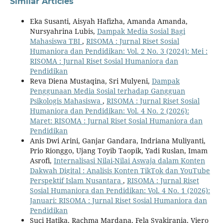
Similar Articles
Eka Susanti, Aisyah Hafizha, Amanda Amanda,
Nursyahrina Lubis,
Dampak Media Sosial Bagi
Mahasiswa TBI
,
RISOMA : Jurnal Riset Sosial
Humaniora dan Pendidikan: Vol. 2 No. 3 (2024): Mei :
RISOMA : Jurnal Riset Sosial Humaniora dan
Pendidikan
Reva Diena Mustaqina, Sri Mulyeni,
Dampak
Penggunaan Media Sosial terhadap Gangguan
Psikologis Mahasiswa
,
RISOMA : Jurnal Riset Sosial
Humaniora dan Pendidikan: Vol. 4 No. 2 (2026):
Maret: RISOMA : Jurnal Riset Sosial Humaniora dan
Pendidikan
Anis Dwi Arini, Ganjar Gandara, Indriana Muliyanti,
Prio Rionggo, Ujang Toyib Taopik, Yadi Ruslan, Imam
Asrofi,
Internalisasi Nilai-Nilai Aswaja dalam Konten
Dakwah Digital : Analisis Konten TikTok dan YouTube
Perspektif Islam Nusantara
,
RISOMA : Jurnal Riset
Sosial Humaniora dan Pendidikan: Vol. 4 No. 1 (2026):
Januari: RISOMA : Jurnal Riset Sosial Humaniora dan
Pendidikan
Suci Hatika, Rachma Mardana, Fela Syakirania, Viero