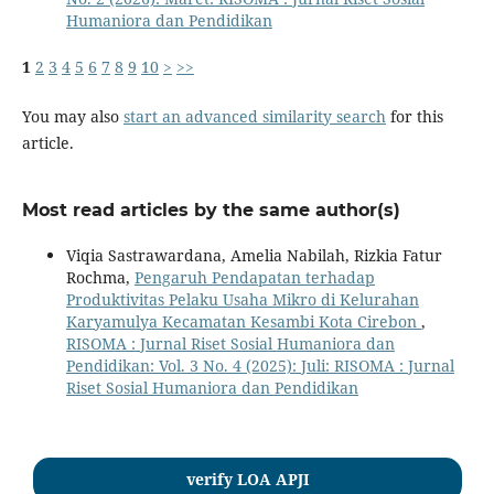
Humaniora dan Pendidikan
1
2
3
4
5
6
7
8
9
10
>
>>
You may also
start an advanced similarity search
for this
article.
Most read articles by the same author(s)
Viqia Sastrawardana, Amelia Nabilah, Rizkia Fatur
Rochma,
Pengaruh Pendapatan terhadap
Produktivitas Pelaku Usaha Mikro di Kelurahan
Karyamulya Kecamatan Kesambi Kota Cirebon
,
RISOMA : Jurnal Riset Sosial Humaniora dan
Pendidikan: Vol. 3 No. 4 (2025): Juli: RISOMA : Jurnal
Riset Sosial Humaniora dan Pendidikan
verify LOA APJI