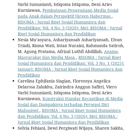
Varbi Sununianti, Istiqoma Istiqoma, Deni Aries
Kurniawan,
Pembatasan Penggunaan Media Sosial
pada Anak dalam Perspektif Jürgen Habermas
,
RISOMA : Jurnal Riset Sosial Humaniora dan
Pendidikan: Vol. 4 No. 3 (2026): Mei: RISOMA : Jurnal
Riset Sosial Humaniora dan Pendidikan
Nesia Mu’asyara, Ashariyansah Ashariyansah, Elvan
Triadi, Risma Wati, Intan Nuraini, Rahmanda Satiroh,
M. Agung Pratama, Afrizal Luthfi Abdillah,
Agama,
Masyarakat dan Media Masa
,
RISOMA : Jurnal Riset
Sosial Humaniora dan Pendidikan: Vol. 3 No. 1 (2025):
Januari: RISOMA : Jurnal Riset Sosial Humaniora dan
Pendidikan
Carelina Ephifania Siagian, Florensya Angelica
Delarosa Zalukhu, Zairindra Anggun Safitri, Viero
Varbi Sununianti, Istiqoma Istiqoma, Deni Aries
Kurniawan,
Konstruksi Standar Kecantikan di Media
Sosial dan Dampaknya terhadap Persepsi Diri
Mahasiswi
,
RISOMA : Jurnal Riset Sosial Humaniora
dan Pendidikan: Vol. 4 No. 3 (2026): Mei: RISOMA :
Jurnal Riset Sosial Humaniora dan Pendidikan
Selvia Febiani, Dewi Pergiwati Wijaya, Sharen Sakita,