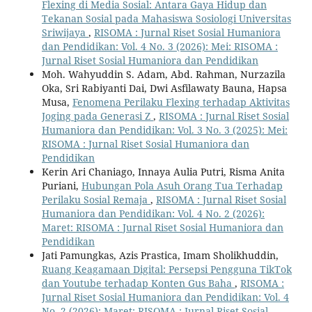
Flexing di Media Sosial: Antara Gaya Hidup dan
Tekanan Sosial pada Mahasiswa Sosiologi Universitas
Sriwijaya
,
RISOMA : Jurnal Riset Sosial Humaniora
dan Pendidikan: Vol. 4 No. 3 (2026): Mei: RISOMA :
Jurnal Riset Sosial Humaniora dan Pendidikan
Moh. Wahyuddin S. Adam, Abd. Rahman, Nurzazila
Oka, Sri Rabiyanti Dai, Dwi Asfilawaty Bauna, Hapsa
Musa,
Fenomena Perilaku Flexing terhadap Aktivitas
Joging pada Generasi Z
,
RISOMA : Jurnal Riset Sosial
Humaniora dan Pendidikan: Vol. 3 No. 3 (2025): Mei:
RISOMA : Jurnal Riset Sosial Humaniora dan
Pendidikan
Kerin Ari Chaniago, Innaya Aulia Putri, Risma Anita
Puriani,
Hubungan Pola Asuh Orang Tua Terhadap
Perilaku Sosial Remaja
,
RISOMA : Jurnal Riset Sosial
Humaniora dan Pendidikan: Vol. 4 No. 2 (2026):
Maret: RISOMA : Jurnal Riset Sosial Humaniora dan
Pendidikan
Jati Pamungkas, Azis Prastica, Imam Sholikhuddin,
Ruang Keagamaan Digital: Persepsi Pengguna TikTok
dan Youtube terhadap Konten Gus Baha
,
RISOMA :
Jurnal Riset Sosial Humaniora dan Pendidikan: Vol. 4
No. 2 (2026): Maret: RISOMA : Jurnal Riset Sosial