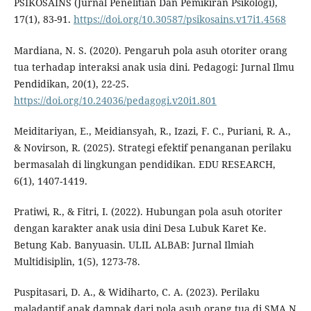
PSIKOSAINS (Jurnal Penelitian Dan Pemikiran Psikologi),
17(1), 83-91.
https://doi.org/10.30587/psikosains.v17i1.4568
Mardiana, N. S. (2020). Pengaruh pola asuh otoriter orang
tua terhadap interaksi anak usia dini. Pedagogi: Jurnal Ilmu
Pendidikan, 20(1), 22-25.
https://doi.org/10.24036/pedagogi.v20i1.801
Meiditariyan, E., Meidiansyah, R., Izazi, F. C., Puriani, R. A.,
& Novirson, R. (2025). Strategi efektif penanganan perilaku
bermasalah di lingkungan pendidikan. EDU RESEARCH,
6(1), 1407-1419.
Pratiwi, R., & Fitri, I. (2022). Hubungan pola asuh otoriter
dengan karakter anak usia dini Desa Lubuk Karet Ke.
Betung Kab. Banyuasin. ULIL ALBAB: Jurnal Ilmiah
Multidisiplin, 1(5), 1273-78.
Puspitasari, D. A., & Widiharto, C. A. (2023). Perilaku
maladaptif anak dampak dari pola asuh orang tua di SMA N