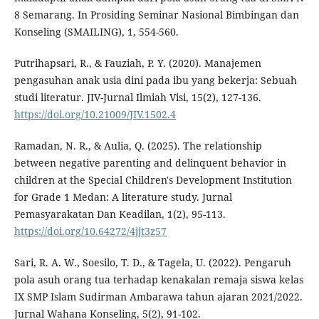
8 Semarang. In Prosiding Seminar Nasional Bimbingan dan
Konseling (SMAILING), 1, 554-560.
Putrihapsari, R., & Fauziah, P. Y. (2020). Manajemen
pengasuhan anak usia dini pada ibu yang bekerja: Sebuah
studi literatur. JIV-Jurnal Ilmiah Visi, 15(2), 127-136.
https://doi.org/10.21009/JIV.1502.4
Ramadan, N. R., & Aulia, Q. (2025). The relationship
between negative parenting and delinquent behavior in
children at the Special Children's Development Institution
for Grade 1 Medan: A literature study. Jurnal
Pemasyarakatan Dan Keadilan, 1(2), 95-113.
https://doi.org/10.64272/4jjt3z57
Sari, R. A. W., Soesilo, T. D., & Tagela, U. (2022). Pengaruh
pola asuh orang tua terhadap kenakalan remaja siswa kelas
IX SMP Islam Sudirman Ambarawa tahun ajaran 2021/2022.
Jurnal Wahana Konseling, 5(2), 91-102.