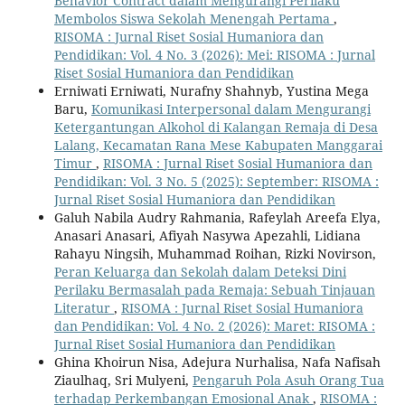
Behavior Contract dalam Mengurangi Perilaku
Membolos Siswa Sekolah Menengah Pertama
,
RISOMA : Jurnal Riset Sosial Humaniora dan
Pendidikan: Vol. 4 No. 3 (2026): Mei: RISOMA : Jurnal
Riset Sosial Humaniora dan Pendidikan
Erniwati Erniwati, Nurafny Shahnyb, Yustina Mega
Baru,
Komunikasi Interpersonal dalam Mengurangi
Ketergantungan Alkohol di Kalangan Remaja di Desa
Lalang, Kecamatan Rana Mese Kabupaten Manggarai
Timur
,
RISOMA : Jurnal Riset Sosial Humaniora dan
Pendidikan: Vol. 3 No. 5 (2025): September: RISOMA :
Jurnal Riset Sosial Humaniora dan Pendidikan
Galuh Nabila Audry Rahmania, Rafeylah Areefa Elya,
Anasari Anasari, Afiyah Nasywa Apezahli, Lidiana
Rahayu Ningsih, Muhammad Roihan, Rizki Novirson,
Peran Keluarga dan Sekolah dalam Deteksi Dini
Perilaku Bermasalah pada Remaja: Sebuah Tinjauan
Literatur
,
RISOMA : Jurnal Riset Sosial Humaniora
dan Pendidikan: Vol. 4 No. 2 (2026): Maret: RISOMA :
Jurnal Riset Sosial Humaniora dan Pendidikan
Ghina Khoirun Nisa, Adejura Nurhalisa, Nafa Nafisah
Ziaulhaq, Sri Mulyeni,
Pengaruh Pola Asuh Orang Tua
terhadap Perkembangan Emosional Anak
,
RISOMA :