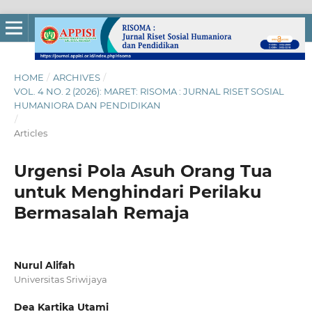
HOME
/
ARCHIVES
/
VOL. 4 NO. 2 (2026): MARET: RISOMA : JURNAL RISET SOSIAL
HUMANIORA DAN PENDIDIKAN
/
Articles
Urgensi Pola Asuh Orang Tua
untuk Menghindari Perilaku
Bermasalah Remaja
Nurul Alifah
Universitas Sriwijaya
Dea Kartika Utami