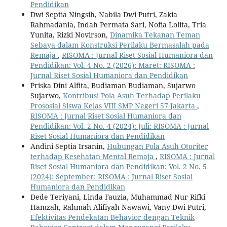
Pendidikan
Dwi Septia Ningsih, Nabila Dwi Putri, Zakia
Rahmadania, Indah Permata Sari, Nofia Lolita, Tria
Yunita, Rizki Novirson,
Dinamika Tekanan Teman
Sebaya dalam Konstruksi Perilaku Bermasalah pada
Remaja
,
RISOMA : Jurnal Riset Sosial Humaniora dan
Pendidikan: Vol. 4 No. 2 (2026): Maret: RISOMA :
Jurnal Riset Sosial Humaniora dan Pendidikan
Priska Dini Alfita, Budiaman Budiaman, Sujarwo
Sujarwo,
Kontribusi Pola Asuh Terhadap Perilaku
Prososial Siswa Kelas VIII SMP Negeri 57 Jakarta
,
RISOMA : Jurnal Riset Sosial Humaniora dan
Pendidikan: Vol. 2 No. 4 (2024): Juli: RISOMA : Jurnal
Riset Sosial Humaniora dan Pendidikan
Andini Septia Irsanin,
Hubungan Pola Asuh Otoriter
terhadap Kesehatan Mental Remaja
,
RISOMA : Jurnal
Riset Sosial Humaniora dan Pendidikan: Vol. 2 No. 5
(2024): September: RISOMA : Jurnal Riset Sosial
Humaniora dan Pendidikan
Dede Teriyani, Linda Fauzia, Muhammad Nur Rifki
Hamzah, Rahmah Alifiyah Nawawi, Vany Dwi Putri,
Efektivitas Pendekatan Behavior dengan Teknik