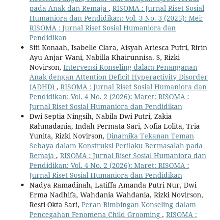
pada Anak dan Remaja
,
RISOMA : Jurnal Riset Sosial
Humaniora dan Pendidikan: Vol. 3 No. 3 (2025): Mei:
RISOMA : Jurnal Riset Sosial Humaniora dan
Pendidikan
Siti Konaah, Isabelle Clara, Aisyah Ariesca Putri, Ririn
Ayu Anjar Wani, Nabilla Khairunnisa. S, Rizki
Novirson,
Intervensi Konseling dalam Penanganan
Anak dengan Attention Deficit Hyperactivity Disorder
(ADHD)
,
RISOMA : Jurnal Riset Sosial Humaniora dan
Pendidikan: Vol. 4 No. 2 (2026): Maret: RISOMA :
Jurnal Riset Sosial Humaniora dan Pendidikan
Dwi Septia Ningsih, Nabila Dwi Putri, Zakia
Rahmadania, Indah Permata Sari, Nofia Lolita, Tria
Yunita, Rizki Novirson,
Dinamika Tekanan Teman
Sebaya dalam Konstruksi Perilaku Bermasalah pada
Remaja
,
RISOMA : Jurnal Riset Sosial Humaniora dan
Pendidikan: Vol. 4 No. 2 (2026): Maret: RISOMA :
Jurnal Riset Sosial Humaniora dan Pendidikan
Nadya Ramadinah, Latiffa Amanda Putri Nur, Dwi
Erma Nadhifa, Wahdania Wahdania, Rizki Novirson,
Resti Okta Sari,
Peran Bimbingan Konseling dalam
Pencegahan Fenomena Child Grooming
,
RISOMA :