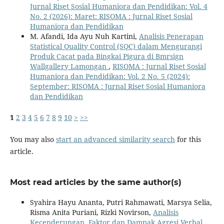
Jurnal Riset Sosial Humaniora dan Pendidikan: Vol. 4
No. 2 (2026): Maret: RISOMA : Jurnal Riset Sosial
Humaniora dan Pendidikan
M. Afandi, Ida Ayu Nuh Kartini,
Analisis Penerapan
Statistical Quality Control (SQC) dalam Mengurangi
Produk Cacat pada Bingkai Pigura di Bmrsign
Wallgallery Lamongan
,
RISOMA : Jurnal Riset Sosial
Humaniora dan Pendidikan: Vol. 2 No. 5 (2024):
September: RISOMA : Jurnal Riset Sosial Humaniora
dan Pendidikan
1
2
3
4
5
6
7
8
9
10
>
>>
You may also
start an advanced similarity search
for this
article.
Most read articles by the same author(s)
Syahira Hayu Ananta, Putri Rahmawati, Marsya Selia,
Risma Anita Puriani, Rizki Novirson,
Analisis
Kecenderungan, Faktor dan Dampak Agresi Verbal