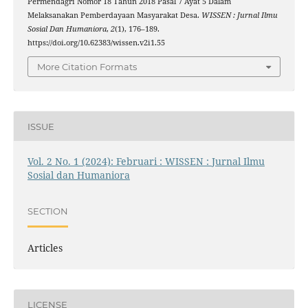
Permendagri Nomor 18 Tahun 2018 Pasal 7 Ayat 5 Dalam
Melaksanakan Pemberdayaan Masyarakat Desa.
WISSEN : Jurnal Ilmu
Sosial Dan Humaniora
,
2
(1), 176–189.
https://doi.org/10.62383/wissen.v2i1.55
More Citation Formats
ISSUE
Vol. 2 No. 1 (2024): Februari : WISSEN : Jurnal Ilmu
Sosial dan Humaniora
SECTION
Articles
LICENSE