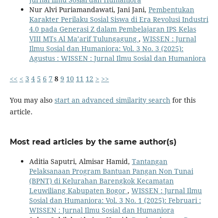
Nur Alvi Puriamandawati, Jani Jani,
Pembentukan
Karakter Perilaku Sosial Siswa di Era Revolusi Industri
4.0 pada Generasi Z dalam Pembelajaran IPS Kelas
VIII MTs Al Ma’arif Tulungagung
,
WISSEN : Jurnal
Ilmu Sosial dan Humaniora: Vol. 3 No. 3 (2025):
Agustus : WISSEN : Jurnal Ilmu Sosial dan Humaniora
<<
<
3
4
5
6
7
8
9
10
11
12
>
>>
You may also
start an advanced similarity search
for this
article.
Most read articles by the same author(s)
Aditia Saputri, Almisar Hamid,
Tantangan
Pelaksanaan Program Bantuan Pangan Non Tunai
(BPNT) di Kelurahan Barengkok Kecamatan
Leuwiliang Kabupaten Bogor
,
WISSEN : Jurnal Ilmu
Sosial dan Humaniora: Vol. 3 No. 1 (2025): Februari :
WISSEN : Jurnal Ilmu Sosial dan Humaniora