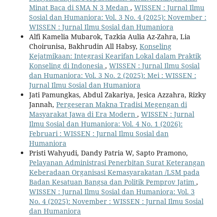
Minat Baca di SMA N 3 Medan
,
WISSEN : Jurnal Ilmu
Sosial dan Humaniora: Vol. 3 No. 4 (2025): November :
WISSEN : Jurnal Ilmu Sosial dan Humaniora
Alfi Kamelia Mubarok, Tazkia Aulia Az-Zahra, Lia
Choirunisa, Bakhrudin All Habsy,
Konseling
Kejatmikaan: Integrasi Kearifan Lokal dalam Praktik
Konseling di Indonesia
,
WISSEN : Jurnal Ilmu Sosial
dan Humaniora: Vol. 3 No. 2 (2025): Mei : WISSEN :
Jurnal Ilmu Sosial dan Humaniora
Jati Pamungkas, Abdul Zakariya, Jesica Azzahra, Rizky
Jannah,
Pergeseran Makna Tradisi Megengan di
Masyarakat Jawa di Era Modern
,
WISSEN : Jurnal
Ilmu Sosial dan Humaniora: Vol. 4 No. 1 (2026):
Februari : WISSEN : Jurnal Ilmu Sosial dan
Humaniora
Pristi Wahyudi, Dandy Patria W, Sapto Pramono,
Pelayanan Administrasi Penerbitan Surat Keterangan
Keberadaan Organisasi Kemasyarakatan /LSM pada
Badan Kesatuan Bangsa dan Politik Pemprov Jatim
,
WISSEN : Jurnal Ilmu Sosial dan Humaniora: Vol. 3
No. 4 (2025): November : WISSEN : Jurnal Ilmu Sosial
dan Humaniora