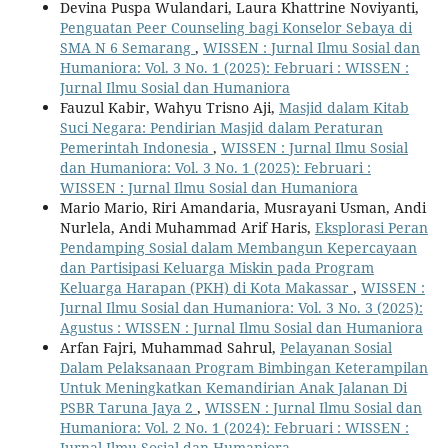
Devina Puspa Wulandari, Laura Khattrine Noviyanti,
Penguatan Peer Counseling bagi Konselor Sebaya di
SMA N 6 Semarang
,
WISSEN : Jurnal Ilmu Sosial dan
Humaniora: Vol. 3 No. 1 (2025): Februari : WISSEN :
Jurnal Ilmu Sosial dan Humaniora
Fauzul Kabir, Wahyu Trisno Aji,
Masjid dalam Kitab
Suci Negara: Pendirian Masjid dalam Peraturan
Pemerintah Indonesia
,
WISSEN : Jurnal Ilmu Sosial
dan Humaniora: Vol. 3 No. 1 (2025): Februari :
WISSEN : Jurnal Ilmu Sosial dan Humaniora
Mario Mario, Riri Amandaria, Musrayani Usman, Andi
Nurlela, Andi Muhammad Arif Haris,
Eksplorasi Peran
Pendamping Sosial dalam Membangun Kepercayaan
dan Partisipasi Keluarga Miskin pada Program
Keluarga Harapan (PKH) di Kota Makassar
,
WISSEN :
Jurnal Ilmu Sosial dan Humaniora: Vol. 3 No. 3 (2025):
Agustus : WISSEN : Jurnal Ilmu Sosial dan Humaniora
Arfan Fajri, Muhammad Sahrul,
Pelayanan Sosial
Dalam Pelaksanaan Program Bimbingan Keterampilan
Untuk Meningkatkan Kemandirian Anak Jalanan Di
PSBR Taruna Jaya 2
,
WISSEN : Jurnal Ilmu Sosial dan
Humaniora: Vol. 2 No. 1 (2024): Februari : WISSEN :
Jurnal Ilmu Sosial dan Humaniora