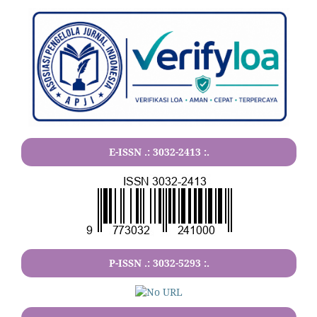
E-ISSN .:
3032-2413
:.
P-ISSN .:
3032-5293
:.