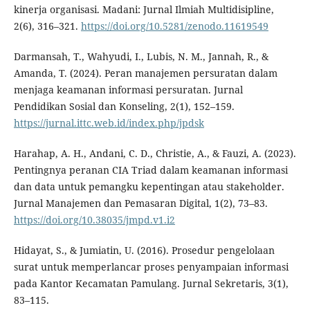
kinerja organisasi. Madani: Jurnal Ilmiah Multidisipline,
2(6), 316–321.
https://doi.org/10.5281/zenodo.11619549
Darmansah, T., Wahyudi, I., Lubis, N. M., Jannah, R., &
Amanda, T. (2024). Peran manajemen persuratan dalam
menjaga keamanan informasi persuratan. Jurnal
Pendidikan Sosial dan Konseling, 2(1), 152–159.
https://jurnal.ittc.web.id/index.php/jpdsk
Harahap, A. H., Andani, C. D., Christie, A., & Fauzi, A. (2023).
Pentingnya peranan CIA Triad dalam keamanan informasi
dan data untuk pemangku kepentingan atau stakeholder.
Jurnal Manajemen dan Pemasaran Digital, 1(2), 73–83.
https://doi.org/10.38035/jmpd.v1.i2
Hidayat, S., & Jumiatin, U. (2016). Prosedur pengelolaan
surat untuk memperlancar proses penyampaian informasi
pada Kantor Kecamatan Pamulang. Jurnal Sekretaris, 3(1),
83–115.