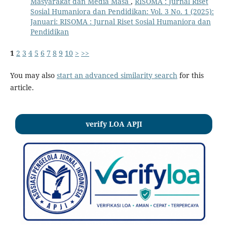
Masyarakat dan Media Masa
,
RISOMA : Jurnal Riset
Sosial Humaniora dan Pendidikan: Vol. 3 No. 1 (2025):
Januari: RISOMA : Jurnal Riset Sosial Humaniora dan
Pendidikan
1
2
3
4
5
6
7
8
9
10
>
>>
You may also
start an advanced similarity search
for this
article.
verify LOA APJI