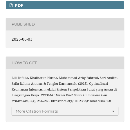
PDF
PUBLISHED
2025-06-03
HOW TO CITE
Lili Raflika, Khalisatun Husna, Muhammad Arby Fahrezi, Sari Andini,
Saila Rahma Annisa, & Tengku Darmansah. (2025). Optimalisasi
Keamanan Informasi melalui Sistem Pengelolaan Surat yang Aman di
Lingkungan Kerja.
RISOMA : Jurnal Riset Sosial Humaniora Dan
Pendidikan
,
3
(4), 254–266. https://doi.org/10.62383/risoma.v3i4.868
More Citation Formats