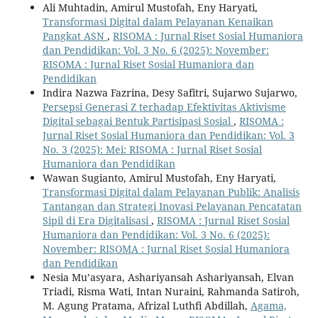
Ali Muhtadin, Amirul Mustofah, Eny Haryati,
Transformasi Digital dalam Pelayanan Kenaikan
Pangkat ASN
,
RISOMA : Jurnal Riset Sosial Humaniora
dan Pendidikan: Vol. 3 No. 6 (2025): November:
RISOMA : Jurnal Riset Sosial Humaniora dan
Pendidikan
Indira Nazwa Fazrina, Desy Safitri, Sujarwo Sujarwo,
Persepsi Generasi Z terhadap Efektivitas Aktivisme
Digital sebagai Bentuk Partisipasi Sosial
,
RISOMA :
Jurnal Riset Sosial Humaniora dan Pendidikan: Vol. 3
No. 3 (2025): Mei: RISOMA : Jurnal Riset Sosial
Humaniora dan Pendidikan
Wawan Sugianto, Amirul Mustofah, Eny Haryati,
Transformasi Digital dalam Pelayanan Publik: Analisis
Tantangan dan Strategi Inovasi Pelayanan Pencatatan
Sipil di Era Digitalisasi
,
RISOMA : Jurnal Riset Sosial
Humaniora dan Pendidikan: Vol. 3 No. 6 (2025):
November: RISOMA : Jurnal Riset Sosial Humaniora
dan Pendidikan
Nesia Mu’asyara, Ashariyansah Ashariyansah, Elvan
Triadi, Risma Wati, Intan Nuraini, Rahmanda Satiroh,
M. Agung Pratama, Afrizal Luthfi Abdillah,
Agama,