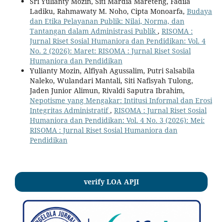
Sri Yulianty Mozin, Siti Mardia Mareteng, Fadila
Ladiku, Rahmawaty M. Noho, Cipta Monoarfa,
Budaya
dan Etika Pelayanan Publik: Nilai, Norma, dan
Tantangan dalam Administrasi Publik
,
RISOMA :
Jurnal Riset Sosial Humaniora dan Pendidikan: Vol. 4
No. 2 (2026): Maret: RISOMA : Jurnal Riset Sosial
Humaniora dan Pendidikan
Yulianty Mozin, Alfiyah Agussalim, Putri Salsabila
Naleko, Wulandari Mantali, Siti Nafisyah Tulong,
Jaden Junior Alimun, Rivaldi Saputra Ibrahim,
Nepotisme yang Mengakar: Intitusi Informal dan Erosi
Integritas Administratif
,
RISOMA : Jurnal Riset Sosial
Humaniora dan Pendidikan: Vol. 4 No. 3 (2026): Mei:
RISOMA : Jurnal Riset Sosial Humaniora dan
Pendidikan
verify LOA APJI