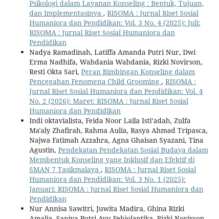
Psikologi dalam Layanan Konseling : Bentuk, Tujuan,
dan Implementasinya
,
RISOMA : Jurnal Riset Sosial
Humaniora dan Pendidikan: Vol. 3 No. 4 (2025): Juli:
RISOMA : Jurnal Riset Sosial Humaniora dan
Pendidikan
Nadya Ramadinah, Latiffa Amanda Putri Nur, Dwi
Erma Nadhifa, Wahdania Wahdania, Rizki Novirson,
Resti Okta Sari,
Peran Bimbingan Konseling dalam
Pencegahan Fenomena Child Grooming
,
RISOMA :
Jurnal Riset Sosial Humaniora dan Pendidikan: Vol. 4
No. 2 (2026): Maret: RISOMA : Jurnal Riset Sosial
Humaniora dan Pendidikan
Indi oktavialista, Feida Noor Laila Isti’adah, Zulfa
Ma'aly Zhafirah, Rahma Aulia, Rasya Ahmad Tripasca,
Najwa Fatimah Azzahra, Agna Ghaisan Syazani, Tina
Agustin,
Pendekatan Pendekatan Sosial Budaya dalam
Membentuk Konseling yang Inklusif dan Efektif di
SMAN 7 Tasikmalaya
,
RISOMA : Jurnal Riset Sosial
Humaniora dan Pendidikan: Vol. 3 No. 1 (2025):
Januari: RISOMA : Jurnal Riset Sosial Humaniora dan
Pendidikan
Nur Annisa Sawitri, Juwita Madira, Ghina Rizki
Amalia, Saniya Putri Ayu Febiolantika, Rizki Novirson,