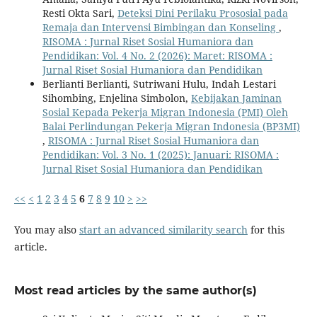
Resti Okta Sari,
Deteksi Dini Perilaku Prososial pada
Remaja dan Intervensi Bimbingan dan Konseling
,
RISOMA : Jurnal Riset Sosial Humaniora dan
Pendidikan: Vol. 4 No. 2 (2026): Maret: RISOMA :
Jurnal Riset Sosial Humaniora dan Pendidikan
Berlianti Berlianti, Sutriwani Hulu, Indah Lestari
Sihombing, Enjelina Simbolon,
Kebijakan Jaminan
Sosial Kepada Pekerja Migran Indonesia (PMI) Oleh
Balai Perlindungan Pekerja Migran Indonesia (BP3MI)
,
RISOMA : Jurnal Riset Sosial Humaniora dan
Pendidikan: Vol. 3 No. 1 (2025): Januari: RISOMA :
Jurnal Riset Sosial Humaniora dan Pendidikan
<<
<
1
2
3
4
5
6
7
8
9
10
>
>>
You may also
start an advanced similarity search
for this
article.
Most read articles by the same author(s)