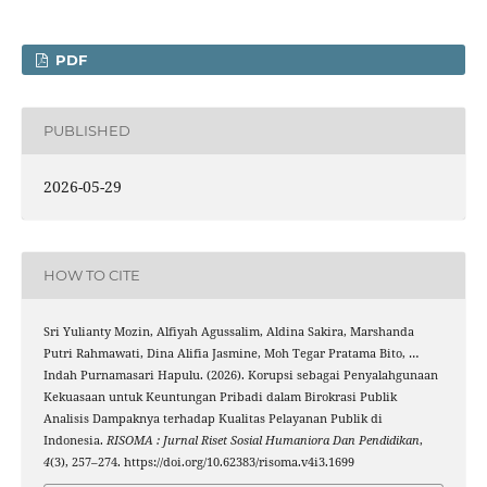
PDF
PUBLISHED
2026-05-29
HOW TO CITE
Sri Yulianty Mozin, Alfiyah Agussalim, Aldina Sakira, Marshanda
Putri Rahmawati, Dina Alifia Jasmine, Moh Tegar Pratama Bito, …
Indah Purnamasari Hapulu. (2026). Korupsi sebagai Penyalahgunaan
Kekuasaan untuk Keuntungan Pribadi dalam Birokrasi Publik
Analisis Dampaknya terhadap Kualitas Pelayanan Publik di
Indonesia.
RISOMA : Jurnal Riset Sosial Humaniora Dan Pendidikan
,
4
(3), 257–274. https://doi.org/10.62383/risoma.v4i3.1699