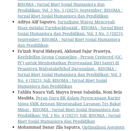
RISOMA : Jurnal Riset Sosial Humaniora dan
Pendidikan: Vol. 3 No. 5 (2025): September: RISOMA :
Jurnal Riset Sosial Humaniora dan Pendidikan
Aditya Alif Saputro,
Jurnalisme Warga Mencegah
Hoax melalui Turnbackhoaxid
,
RISOMA : Jurnal Riset
Sosial Humaniora dan Pendidikan: Vol. 3 No. 5 (2025):
September: RISOMA : Jurnal Riset Sosial Humaniora
dan Pendidikan
Fa’izah Nurul Hidayati, Akhmad Fajar Prasetya,
Keefektifan Group Counseling - Person Centered (GC-
PC) untuk Meningkatkan Penyesuaian Diri Santri di
Pesantren Walyatalaththof Darussalam
,
RISOMA :
Jurnal Riset Sosial Humaniora dan Pendidikan: Vol. 3
No. 4 (2025): Juli: RISOMA : Jurnal Riset Sosial
Humaniora dan Pendidikan
Tahlita Naura Yafi, Mayva Irwan Salsabila, Noni Bela
Maulida,
Peran Guru BK dalam Perencanaan Karier
Siswa SMK dengan Mengunakan Layanan Tes Bakat
Minat
,
RISOMA : Jurnal Riset Sosial Humaniora dan
Pendidikan: Vol. 3 No. 4 (2025): Juli: RISOMA : Jurnal
Riset Sosial Humaniora dan Pendidikan
Mohammad Danar Zila Saputra,
Optimalisasi Asesmen