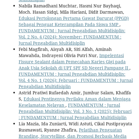
Nabila Ramadhani Muchtar, Hasmi Nur Bayhaqi,
Moch. Hasan Sidqi, Mila Hariani, Didit Darmawan,
Edukasi Pertolongan Pertama Gawat Darurat (PPGD)
Sebagai Penguat Keterampilan Pada Siswa SMP
,
FUNDAMENTUM : Jurnal Pengabdian Multidisiplin:
Vol. 2 No. 4 (2024): November: FUNDAMENTUM :
Jurnal Pengabdian Multidisiplin
Febi Magfirah, Aisyah AR, Siti Alfah, Aminah
Mawahda, Indrayeni Olivia Putri Nur,
Impelentasi
Fissure Sealant dalam Pemecahan Karies Gigi pada
Anak Usia Sekolah di UPT SPF SD Negeri Pampang II
,
FUNDAMENTUM : Jurnal Pengabdian Multidisiplin:
Vol. 4 No. 1 (2026): Februari : FUNDAMENTUM : Jurnal
Pengabdian Multidisiplin
Astrid Pratiwi Rufaedah Amir, Jumhur Salam, Khafifa
S,
Edukasi Pentingnya Perilaku Aman dalam Menjaga
Keselamatan Nelayan
,
FUNDAMENTUM : Jurnal
Pengabdian Multidisiplin: Vol. 3 No. 1 (2025): Februari
: FUNDAMENTUM : Jurnal Pengabdian Multidisiplin
Lia Mazia, Ida Zuniarti, Widi Astuti, Cikal Pustiprayata
Rusmawati, Ryanne Zhafira,
Pelatihan Penguatan
Branding, Storytelling, dan Promosi Berbasis Media