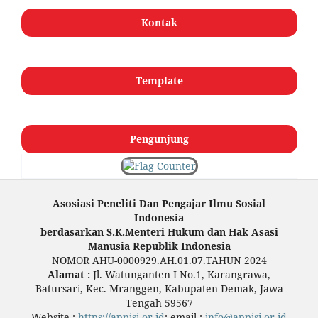
Kontak
Template
Pengunjung
Asosiasi Peneliti Dan Pengajar Ilmu Sosial
Indonesia
berdasarkan S.K.Menteri Hukum dan Hak Asasi
Manusia Republik Indonesia
NOMOR AHU-0000929.AH.01.07.TAHUN 2024
Alamat :
Jl. Watunganten I No.1, Karangrawa,
Batursari, Kec. Mranggen, Kabupaten Demak, Jawa
Tengah 59567
Website :
https://appisi.or.id
; email :
info@appisi.or.id