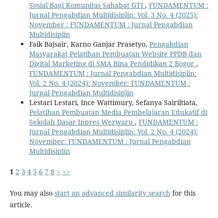
Sosial Bagi Komunitas Sahabat GTI
,
FUNDAMENTUM :
Jurnal Pengabdian Multidisiplin: Vol. 3 No. 4 (2025):
November : FUNDAMENTUM : Jurnal Pengabdian
Multidisiplin
Faik Bajsair, Karno Ganjar Prasetyo,
Pengabdian
Masyarakat Pelatihan Pembuatan Website PPDB dan
Digital Marketing di SMA Bina Pendidikan 2 Bogor
,
FUNDAMENTUM : Jurnal Pengabdian Multidisiplin:
Vol. 2 No. 4 (2024): November: FUNDAMENTUM :
Jurnal Pengabdian Multidisiplin
Lestari Lestari, Ince Wattimury, Sefanya Sairiltiata,
Pelatihan Pembuatan Media Pembelajaran Edukatif di
Sekolah Dasar Inpres Werwaru
,
FUNDAMENTUM :
Jurnal Pengabdian Multidisiplin: Vol. 2 No. 4 (2024):
November: FUNDAMENTUM : Jurnal Pengabdian
Multidisiplin
1
2
3
4
5
6
7
8
>
>>
You may also
start an advanced similarity search
for this
article.