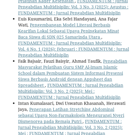
Pelatihan Kader Kesehatan
,
FUNDAMENTUM : Jurnal
Pengabdian Multidisiplin: Vol. 3 No. 3 (2025): Agustus :
FUNDAMENTUM : Jurnal Pengabdian Multidisiplin
Euis Kusumarini, Eka Selvi Handayani, Ana Fajar
Wati,
Pengembangan Model Literasi Berbasis
Kearifan Lokal Sebagai Upaya Peningkatan Minat
Baca Siswa di SDN 025 Samarinda Utara
,
FUNDAMENTUM : Jurnal Pengabdian Multidisiplin:
Vol. 4 No. 1 (2026): Februari : FUNDAMENTUM : Jurnal
Pengabdian Multidisiplin
Faik Bajsair, Fauzi Baisyir, Ahmad Taufik,
Pengabdian
Masyarakat Pelatihan Guru SMP Al-Imam Islamic
School dalam Pembuatan Sistem Informasi Presensi
Siswa Berbasis Android dengan Appsheet dan
Spreadsheet
,
FUNDAMENTUM : Jurnal Pengabdian
Multidisiplin: Vol. 3 No. 2 (2025): Mei :
FUNDAMENTUM : Jurnal Pengabdian Multidisiplin
Intan Kumalasari, Dwi Uswatun Khasanah, Herawati
Jaya,
Penerapan Latihan Stretching Abdominal
sebagai Upaya Non-Farmakologis Mengurangi Nyeri
Dismenorea pada Remaja Putri
,
FUNDAMENTUM :
Jurnal Pengabdian Multidisiplin: Vol. 3 No. 2 (2025):
Mei : FUNDAMENTUM : Jurnal Pengabdian