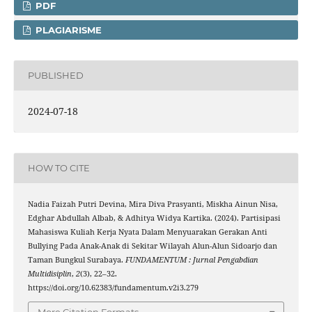
PDF
PLAGIARISME
PUBLISHED
2024-07-18
HOW TO CITE
Nadia Faizah Putri Devina, Mira Diva Prasyanti, Miskha Ainun Nisa,
Edghar Abdullah Albab, & Adhitya Widya Kartika. (2024). Partisipasi
Mahasiswa Kuliah Kerja Nyata Dalam Menyuarakan Gerakan Anti
Bullying Pada Anak-Anak di Sekitar Wilayah Alun-Alun Sidoarjo dan
Taman Bungkul Surabaya.
FUNDAMENTUM : Jurnal Pengabdian
Multidisiplin
,
2
(3), 22–32.
https://doi.org/10.62383/fundamentum.v2i3.279