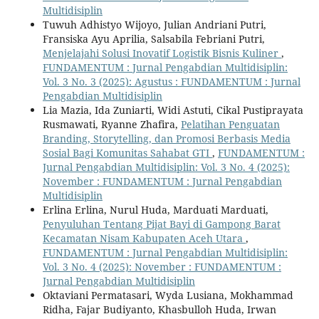
Multidisiplin
Tuwuh Adhistyo Wijoyo, Julian Andriani Putri,
Fransiska Ayu Aprilia, Salsabila Febriani Putri,
Menjelajahi Solusi Inovatif Logistik Bisnis Kuliner
,
FUNDAMENTUM : Jurnal Pengabdian Multidisiplin:
Vol. 3 No. 3 (2025): Agustus : FUNDAMENTUM : Jurnal
Pengabdian Multidisiplin
Lia Mazia, Ida Zuniarti, Widi Astuti, Cikal Pustiprayata
Rusmawati, Ryanne Zhafira,
Pelatihan Penguatan
Branding, Storytelling, dan Promosi Berbasis Media
Sosial Bagi Komunitas Sahabat GTI
,
FUNDAMENTUM :
Jurnal Pengabdian Multidisiplin: Vol. 3 No. 4 (2025):
November : FUNDAMENTUM : Jurnal Pengabdian
Multidisiplin
Erlina Erlina, Nurul Huda, Marduati Marduati,
Penyuluhan Tentang Pijat Bayi di Gampong Barat
Kecamatan Nisam Kabupaten Aceh Utara
,
FUNDAMENTUM : Jurnal Pengabdian Multidisiplin:
Vol. 3 No. 4 (2025): November : FUNDAMENTUM :
Jurnal Pengabdian Multidisiplin
Oktaviani Permatasari, Wyda Lusiana, Mokhammad
Ridha, Fajar Budiyanto, Khasbulloh Huda, Irwan