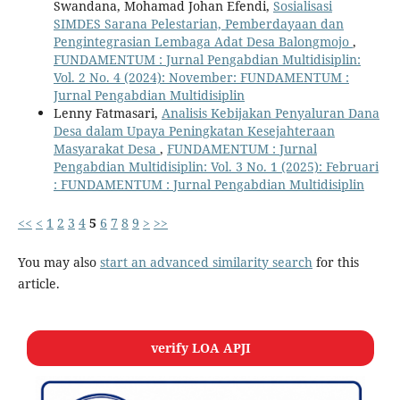
Swandana, Mohamad Johan Efendi,
Sosialisasi
SIMDES Sarana Pelestarian, Pemberdayaan dan
Pengintegrasian Lembaga Adat Desa Balongmojo
,
FUNDAMENTUM : Jurnal Pengabdian Multidisiplin:
Vol. 2 No. 4 (2024): November: FUNDAMENTUM :
Jurnal Pengabdian Multidisiplin
Lenny Fatmasari,
Analisis Kebijakan Penyaluran Dana
Desa dalam Upaya Peningkatan Kesejahteraan
Masyarakat Desa
,
FUNDAMENTUM : Jurnal
Pengabdian Multidisiplin: Vol. 3 No. 1 (2025): Februari
: FUNDAMENTUM : Jurnal Pengabdian Multidisiplin
<<
<
1
2
3
4
5
6
7
8
9
>
>>
You may also
start an advanced similarity search
for this
article.
verify LOA APJI