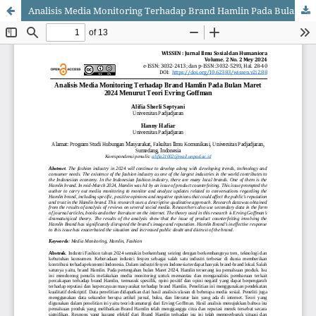
Analisis Media Monitoring Terhadap Brand Hamlin Pada Bulan Maret 2024 Menurut Teori Evring Goffman