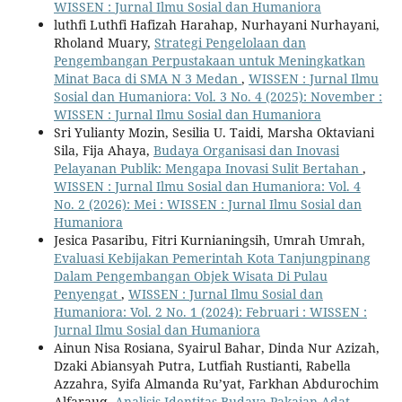
WISSEN : Jurnal Ilmu Sosial dan Humaniora
luthfi Luthfi Hafizah Harahap, Nurhayani Nurhayani,
Rholand Muary,
Strategi Pengelolaan dan
Pengembangan Perpustakaan untuk Meningkatkan
Minat Baca di SMA N 3 Medan
,
WISSEN : Jurnal Ilmu
Sosial dan Humaniora: Vol. 3 No. 4 (2025): November :
WISSEN : Jurnal Ilmu Sosial dan Humaniora
Sri Yulianty Mozin, Sesilia U. Taidi, Marsha Oktaviani
Sila, Fija Ahaya,
Budaya Organisasi dan Inovasi
Pelayanan Publik: Mengapa Inovasi Sulit Bertahan
,
WISSEN : Jurnal Ilmu Sosial dan Humaniora: Vol. 4
No. 2 (2026): Mei : WISSEN : Jurnal Ilmu Sosial dan
Humaniora
Jesica Pasaribu, Fitri Kurnianingsih, Umrah Umrah,
Evaluasi Kebijakan Pemerintah Kota Tanjungpinang
Dalam Pengembangan Objek Wisata Di Pulau
Penyengat
,
WISSEN : Jurnal Ilmu Sosial dan
Humaniora: Vol. 2 No. 1 (2024): Februari : WISSEN :
Jurnal Ilmu Sosial dan Humaniora
Ainun Nisa Rosiana, Syairul Bahar, Dinda Nur Azizah,
Dzaki Abiansyah Putra, Lutfiah Rustianti, Rabella
Azzahra, Syifa Almanda Ru’yat, Farkhan Abdurochim
Alfarauq,
Analisis Identitas Budaya Pakaian Adat