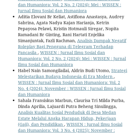
dan Humaniora: Vol. 2 No. 2 (2024): Mei : WISSEN :
Jurnal Ilmu Sosial dan Humaniora
Aditia Elovani Br Keliat, Astifiona Anastasya, Audrey
Sabrina, Agata Nadya Kajan Harianja, Ketrin
Pepayosa Pelawi, Kristin Hotmauli Siregar, Nopita
Ramadani Br Ginting, Rani Hartati Enjelika
Simanjuntak, Fazli Rachman,
Analisis Dampak Negatif
Roleplay Bagi Pengguna di Telegram Terhadap
Pancasila
,
WISSEN : Jurnal Ilmu Sosial dan
Humaniora: Vol. 2 No. 2 (2024): Mei : WISSEN : Jurnal
Ilmu Sosial dan Humaniora
Habel Nain Samongilailai, Aldrin Budi Utomo,
Strategi
Melestarikan Budaya Indonesia di Era Modern
,
WISSEN : Jurnal Ilmu Sosial dan Humaniora: Vol. 2
No. 4 (2024): November : WISSEN : Jurnal Ilmu Sosial
dan Humaniora
Sahala Fransiskus Marbun, Claurisa Tri Milda Purba,
Dinda Aprilia, Lajuardi Putra Beheng Sinulingga,
Analisis Kualitas Sosial Penduduk di Desa Medan
Estate Melalui Angka Harapan Hidup, Pekerjaan
(Gaji), dan Pendidikan
,
WISSEN : Jurnal Ilmu Sosial
dan Humaniora: Vol. 3 No. 4 (2025): November :