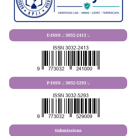
E-ISSN .:
3032-2413
:.
P-ISSN .:
3032-5293
:.
Submissions