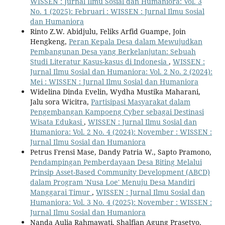
WISSEN : Jurnal Ilmu Sosial dan Humaniora: Vol. 3
No. 1 (2025): Februari : WISSEN : Jurnal Ilmu Sosial
dan Humaniora
Rinto Z.W. Abidjulu, Feliks Arfid Guampe, Join
Hengkeng,
Peran Kepala Desa dalam Mewujudkan
Pembangunan Desa yang Berkelanjutan: Sebuah
Studi Literatur Kasus-kasus di Indonesia
,
WISSEN :
Jurnal Ilmu Sosial dan Humaniora: Vol. 2 No. 2 (2024):
Mei : WISSEN : Jurnal Ilmu Sosial dan Humaniora
Widelina Dinda Evelin, Wydha Mustika Maharani,
Jalu sora Wicitra,
Partisipasi Masyarakat dalam
Pengembangan Kampoeng Cyber sebagai Destinasi
Wisata Edukasi
,
WISSEN : Jurnal Ilmu Sosial dan
Humaniora: Vol. 2 No. 4 (2024): November : WISSEN :
Jurnal Ilmu Sosial dan Humaniora
Petrus Frensi Mase, Dandy Patria W., Sapto Pramono,
Pendampingan Pemberdayaan Desa Biting Melalui
Prinsip Asset-Based Community Development (ABCD)
dalam Program 'Nusa Loe' Menuju Desa Mandiri
Manggarai Timur
,
WISSEN : Jurnal Ilmu Sosial dan
Humaniora: Vol. 3 No. 4 (2025): November : WISSEN :
Jurnal Ilmu Sosial dan Humaniora
Nanda Aulia Rahmawati, Shalfian Agung Prasetyo,