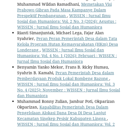
Muhammad Wildan Ramadhani,
Memetakan Visi
Prabowo Gibran Pada Masa Kampanye Dalam
Prespektif Pembangunan
,
WISSEN : Jurnal Ilmu
Sosial dan Humaniora: Vol. 2 No. 3 (2024): Agustus :
WISSEN : Jurnal Ilmu Sosial dan Humaniora
Rianti Simanjuntak, Michael Lega, Fajar Alan
Syahrier,
Peran Peran Pemerintah Desa dalam Tata
Kelola Program Hutan Kemasyarakatan (HKm) Desa
Londerang
,
WISSEN : Jurnal Ilmu Sosial dan
Humaniora: Vol. 4 No. 1 (2026): Februari : WISSEN :
Jurnal Ilmu Sosial dan Humaniora
Benyamin Yanko Mekor, Frans B. Ricky Humau,
Syahrin B. Kamahi,
Peran Pemerintah Desa dalam
Pemberdayaan Produk Lokal Rombeng Razong
,
WISSEN : Jurnal Ilmu Sosial dan Humaniora: Vol. 3
No. 4 (2025): November : WISSEN : Jurnal Ilmu Sosial
dan Humaniora
Muhammad Ronny Zulian, Jamhur Poti, Okparizan
Okparizan,
Kapabilitas Pemerintah Desa Dalam
Pengelolaan Alokasi Dana Desa Di Desa Lanjut
Kecamatan Singkep Pesisir Kabupaten Lingga
,
WISSEN : Jurnal Ilmu Sosial dan Humaniora: Vol. 2