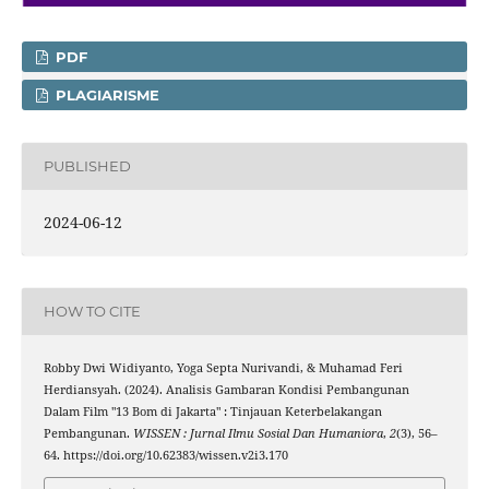
PDF
PLAGIARISME
PUBLISHED
2024-06-12
HOW TO CITE
Robby Dwi Widiyanto, Yoga Septa Nurivandi, & Muhamad Feri
Herdiansyah. (2024). Analisis Gambaran Kondisi Pembangunan
Dalam Film "13 Bom di Jakarta" : Tinjauan Keterbelakangan
Pembangunan.
WISSEN : Jurnal Ilmu Sosial Dan Humaniora
,
2
(3), 56–
64. https://doi.org/10.62383/wissen.v2i3.170