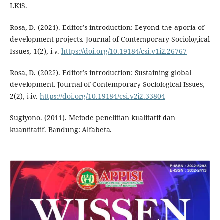
LKiS.
Rosa, D. (2021). Editor’s introduction: Beyond the aporia of
development projects. Journal of Contemporary Sociological
Issues, 1(2), i-v.
https://doi.org/10.19184/csi.v1i2.26767
Rosa, D. (2022). Editor’s introduction: Sustaining global
development. Journal of Contemporary Sociological Issues,
2(2), i-iv.
https://doi.org/10.19184/csi.v2i2.33804
Sugiyono. (2011). Metode penelitian kualitatif dan
kuantitatif. Bandung: Alfabeta.